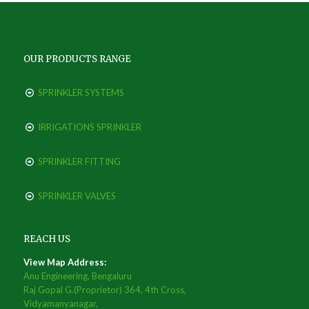
OUR PRODUCTS RANGE
SPRINKLER SYSTEMS
IRRIGATIONS SPRINKLER
SPRINKLER FITTING
SPRINKLER VALVES
REACH US
View Map Address:
Anu Engineering, Bengaluru
Raj Gopal G.(Proprietor) 364, 4th Cross,
Vidyamanyanagar,