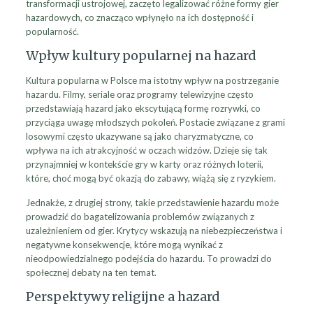
transformacji ustrojowej, zaczęto legalizować różne formy gier
hazardowych, co znacząco wpłynęło na ich dostępność i
popularność.
Wpływ kultury popularnej na hazard
Kultura popularna w Polsce ma istotny wpływ na postrzeganie
hazardu. Filmy, seriale oraz programy telewizyjne często
przedstawiają hazard jako ekscytującą formę rozrywki, co
przyciąga uwagę młodszych pokoleń. Postacie związane z grami
losowymi często ukazywane są jako charyzmatyczne, co
wpływa na ich atrakcyjność w oczach widzów. Dzieje się tak
przynajmniej w kontekście gry w karty oraz różnych loterii,
które, choć mogą być okazją do zabawy, wiążą się z ryzykiem.
Jednakże, z drugiej strony, takie przedstawienie hazardu może
prowadzić do bagatelizowania problemów związanych z
uzależnieniem od gier. Krytycy wskazują na niebezpieczeństwa i
negatywne konsekwencje, które mogą wynikać z
nieodpowiedzialnego podejścia do hazardu. To prowadzi do
społecznej debaty na ten temat.
Perspektywy religijne a hazard