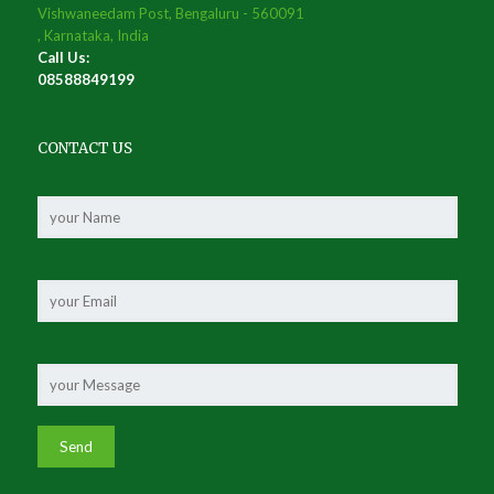
Vishwaneedam Post, Bengaluru - 560091
, Karnataka, India
Call Us:
08588849199
CONTACT US