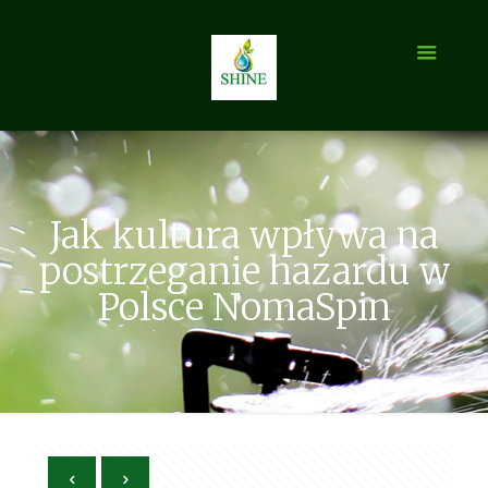
Jak kultura wpływa na
postrzeganie hazardu w
Polsce NomaSpin