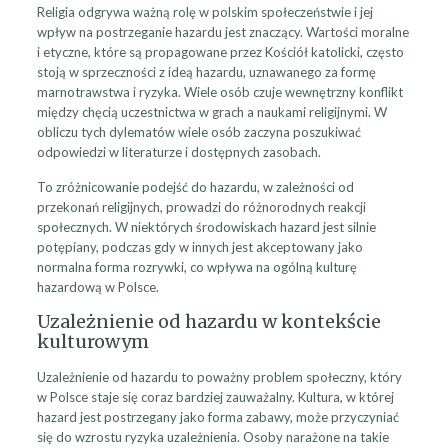
Religia odgrywa ważną rolę w polskim społeczeństwie i jej
wpływ na postrzeganie hazardu jest znaczący. Wartości moralne
i etyczne, które są propagowane przez Kościół katolicki, często
stoją w sprzeczności z ideą hazardu, uznawanego za formę
marnotrawstwa i ryzyka. Wiele osób czuje wewnętrzny konflikt
między chęcią uczestnictwa w grach a naukami religijnymi. W
obliczu tych dylematów wiele osób zaczyna poszukiwać
odpowiedzi w literaturze i dostępnych zasobach.
To zróżnicowanie podejść do hazardu, w zależności od
przekonań religijnych, prowadzi do różnorodnych reakcji
społecznych. W niektórych środowiskach hazard jest silnie
potępiany, podczas gdy w innych jest akceptowany jako
normalna forma rozrywki, co wpływa na ogólną kulturę
hazardową w Polsce.
Uzależnienie od hazardu w kontekście
kulturowym
Uzależnienie od hazardu to poważny problem społeczny, który
w Polsce staje się coraz bardziej zauważalny. Kultura, w której
hazard jest postrzegany jako forma zabawy, może przyczyniać
się do wzrostu ryzyka uzależnienia. Osoby narażone na takie