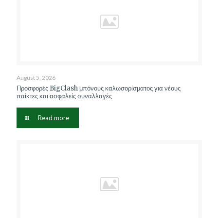
August 5, 2026
Προσφορές BigClash μπόνους καλωσορίσματος για νέους
παίκτες και ασφαλείς συναλλαγές
Read more