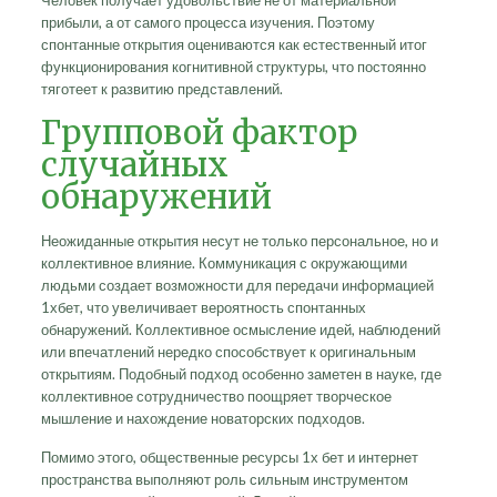
Человек получает удовольствие не от материальной
прибыли, а от самого процесса изучения. Поэтому
спонтанные открытия оцениваются как естественный итог
функционирования когнитивной структуры, что постоянно
тяготеет к развитию представлений.
Групповой фактор
случайных
обнаружений
Неожиданные открытия несут не только персональное, но и
коллективное влияние. Коммуникация с окружающими
людьми создает возможности для передачи информацией
1хбет, что увеличивает вероятность спонтанных
обнаружений. Коллективное осмысление идей, наблюдений
или впечатлений нередко способствует к оригинальным
открытиям. Подобный подход особенно заметен в науке, где
коллективное сотрудничество поощряет творческое
мышление и нахождение новаторских подходов.
Помимо этого, общественные ресурсы 1х бет и интернет
пространства выполняют роль сильным инструментом