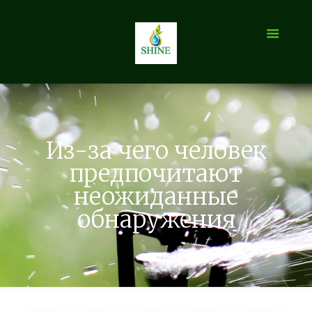
Из-за чего человек
предпочитают
неожиданные
обнаружения