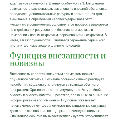
адаптивное значимость. Данная особенность 1xbet давала
возможность распознавать изменения в внешней обстановке,
определять дополнительные ресурсы и применять их для
выживания. Современный человек удерживает этот
механизм, в современных условиях этот процесс выражается
не в добывании ресурсов или безопасного места, а в
намерении к новым открытиям, переживаниям и открытиям. В
итоге, тяга к случайности — является отражение первичного
инстинкта открывающего, данного природой.
Функция внезапности и
новизны
Внезапность является ключевым элементом всякого
случайного открытия. Сознание особенно сильно реагирует
на события, когда они отклоняются за границы обычного
восприятия. Оригинальность стимулирует работу лобной
области и области памяти — участков, связанных за внимание
и формирование воспоминаний. Подобное показывает,
почему человек лучше запоминает нестандартные ситуации,
даже если эти события не содержат прикладной пользы.
Спонтанное событие вызывает всплеск чувств, что усиливает