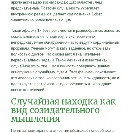
яркую активацию вознаграждающих областей, чем
предсказуемые. Поэтому случайность укрепляет
внутреннюю реакцию и делает ход познания 1xbet
значительно более вовлекающим.
Такой эффект 1х бет проявляется в разнообразных аспектах
социальной жизни. К примеру, в экспериментах
непредсказуемые обнаружения часто ведут к кардинальным
прорывам. Учёные могут искать заданное, но открывать
полностью другое, что оказывается значительнее
первоначальной задачи. Такой механизм известен как
случайное открытие — возможность совершать ценные
обнаружения случайным путём. Этот феномен показывает,
что человек не только воспринимает на неожиданность, но и
адаптируется встраивать эту особенность для создания
новых достижений.
Случайная находка как
вид созидательного
мышления
Понятие неожиданного открытия обозначает способность