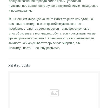
процесс познания гораздо более ярким, усиливая
чувственное вовлечение и укрепляя устойчивую побуждение
к исследованию.
В нынешнем мире, где контент 1xbet открыта немедленно,
значение неожиданных открытий не уменьшается —
наоборот, эта роль увеличивается, трансформируясь в
способ развивать мотивацию, обучаться и открывать новые
грани привычного опыта. В конечном итоге в изменчивости
личность обнаруживает творческую энергию, а в
неожиданности — основу развития.
Related posts