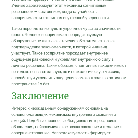
Учёные характеризуют этот механизм когнитивным
резонансом — состоянием, когда случайность
воспринимается как сигнал внутренней уверенности.
Такое переплетение чувств укрепляет чувство значимости
факта. Человек воспринимает непредсказуемую
обнаружение не лишь как стечение обстоятельств, а как
подтверждение закономерности, в которой индивид
участвует. Такое восприятие порождает внутреннее
ощущение равновесия и укрепляет внутреннюю силу в
личных решениях. Таким образом, спонтанные находки имеют
не только познавательную, но и психологическую миссию,
способствуя укреплять ощущение самоконтроля в хаотичном
пространстве 1х бет.
Заключение
Интерес к неожиданным обнаружениям основана на
основополагающих механизмах внутреннего сознания и
эмоций. Подобные процессы объединяют интерес, поиск
обновления, нейрохимическое вознаграждение и желание к
совершенствованию. Непредсказуемость формирует