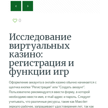
0
Исследование
виртуальных
казино:
регистрация и
функции игр
Оформление аккаунта в онлайн казино обычно начинается с
щелчка кнопки “Регистрация” или “Создать аккаунт”.
Пользователю рекомендуется ввести форму, в которой
необходимо ввести имя, e-mail адрес и пароль. Следует
учитывать, что различные ресурсы, такие как Максбет
зеркало рабочее, запрашивают удостоверения лет, так как