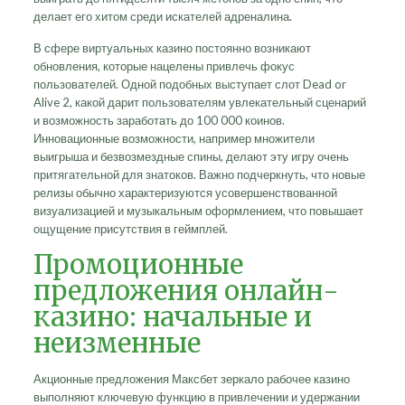
делает его хитом среди искателей адреналина.
В сфере виртуальных казино постоянно возникают
обновления, которые нацелены привлечь фокус
пользователей. Одной подобных выступает слот Dead or
Alive 2, какой дарит пользователям увлекательный сценарий
и возможность заработать до 100 000 коинов.
Инновационные возможности, например множители
выигрыша и безвозмездные спины, делают эту игру очень
притягательной для знатоков. Важно подчеркнуть, что новые
релизы обычно характеризуются усовершенствованной
визуализацией и музыкальным оформлением, что повышает
ощущение присутствия в геймплей.
Промоционные
предложения онлайн-
казино: начальные и
неизменные
Акционные предложения Максбет зеркало рабочее казино
выполняют ключевую функцию в привлечении и удержании