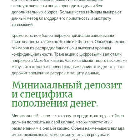
эксплуатации, но и опцию проводить сделки без
дополнительных сборов. Большинство геймеры выбирают
данный метод благодаря его приватность и быстроту
транзакций.
Кроме того, все более широкое признание завоевывают
криптовалюты, такие как Bitcoin и Ethereum. Оные завлекают
геймеров их распределённостью и высоким уровнем
конфиденциальности. Транзакции с цифровыми валютами,
например в Максбет казино, часто занимают всего несколько
минут, что делает их превосходным вариантом для тех, кто
дорожит временные ресурсы и защиту данных.
Минимальный депозит
и специфика
пополнения денег.
Минимальный взнос — это размер средств, которую геймер
должен положить на свой баланс, чтобы приступить к
развлечениям в онлайн казино. Объем наименьшего вклада
имеет возможность изменяться учитывая ресурса и