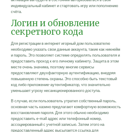
индивидуальный кабинет и стартовать игру или пополнению
счёта.
Логин и обновление
секретного кода
Для регистрации в интернет игорный дом пользователю
необходимо указать свои данные аккаунта, такие как никнейм
и пароль. Это позволяет системе определять пользователя и
предоставить проход к его личному кабинету. Защита в этом
месте очень значима, поэтому многие сервисы
предоставляют двухфакторную аутентификацию, внедряя
повышенную степень охраны. Это способно быть текстовый
код либо приложение-аутентификатор, что значительно
уменьшает угрозу несанкционированного доступа.
В случае, если пользователь утратил собственный пароль,
основная часть казино предлагают комфортную возможность
восстановления пароля. Для этого обычно необходимо
предоставить e-mail адрес или телефонный номер,
ассоциированный с учетной записью. Затем этого на
предоставленный адрес высылается ссылка для