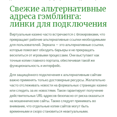
Свежие альтернативные
адреса гэмблинга:
линки для подключения
Виртуальные казино часто встречаются с блокировками, что
превращает рабочие альтернативные ссылки необходимыми
для пользователей. Зеркала — это альтернативные ссылки,
которые помогают обходить барьеры и не прекращать
веселиться от игровыми процессами. Они выступают как
точные копии главного портала, обеспечивая такой же
функциональность и интерфейс.
Для защищённого подключения к альтернативным сайтам
важно применять только достоверные ресурсы. Желательно
часто отслеживать новости на формальных страницах казино
или следить за их новостями. Такое гарантирует получение
действительных URL-адресов безопасно от риска оказаться
на мошеннические сайты. Также следует принимать во
внимание, что отдельные копии сайтов могут быть
временными и скоро становиться неактуальными.