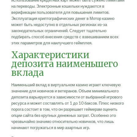
использование кредитных карт может быть сужено лимитами
на переводы. Электронные кошельки нуждаются в
верификации пользователя для повышения лимитов.
Эксплуатация криптографических денег в Мотор казино
может быть недоступно в отдельных регионах из-за
законодательных ограничений. Следует тщательно
подбирать способ внесения средств с взвешиванием всех
этих параметров для наилучшего геймплея.
Характеристики
депозита наименьшего
вклада
Наименьший вклад в виртуальном казино играет ключевую
значение для новичков и ветеранов. Объем минимального
депозита варьируется в зависимости от выбранной игрового
ресурса и может составлять от 1 до 10 баксов. Плюс низкого
порога состоит в том, что он разрешает геймерам оценить
опции сайта без крупных денежных затрат. Особенно это
чрезвычайно значимо относительно новичков, что лишь
начинают погружаться в мир азартных игр.