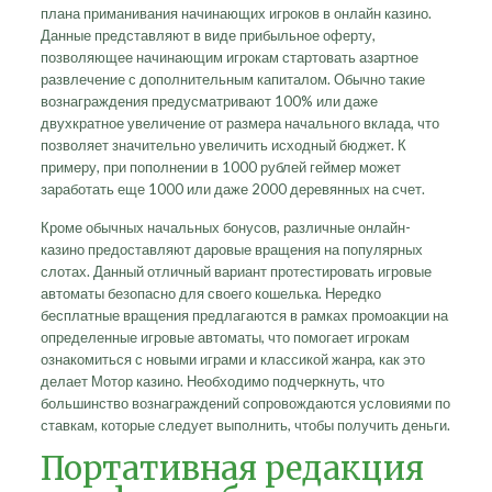
плана приманивания начинающих игроков в онлайн казино.
Данные представляют в виде прибыльное оферту,
позволяющее начинающим игрокам стартовать азартное
развлечение с дополнительным капиталом. Обычно такие
вознаграждения предусматривают 100% или даже
двухкратное увеличение от размера начального вклада, что
позволяет значительно увеличить исходный бюджет. К
примеру, при пополнении в 1000 рублей геймер может
заработать еще 1000 или даже 2000 деревянных на счет.
Кроме обычных начальных бонусов, различные онлайн-
казино предоставляют даровые вращения на популярных
слотах. Данный отличный вариант протестировать игровые
автоматы безопасно для своего кошелька. Нередко
бесплатные вращения предлагаются в рамках промоакции на
определенные игровые автоматы, что помогает игрокам
ознакомиться с новыми играми и классикой жанра, как это
делает Мотор казино. Необходимо подчеркнуть, что
большинство вознаграждений сопровождаются условиями по
ставкам, которые следует выполнить, чтобы получить деньги.
Портативная редакция