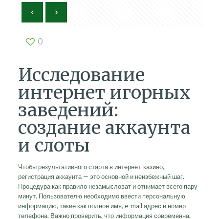
0
Исследование
интернет игорных
заведений:
создание аккаунта
и слоты
Чтобы результативного старта в интернет-казино,
регистрация аккаунта — это основной и неизбежный шаг.
Процедура как правило незамысловат и отнимает всего пару
минут. Пользователю необходимо ввести персональную
информацию, такие как полное имя, e-mail адрес и номер
телефона. Важно проверить, что информация современна,