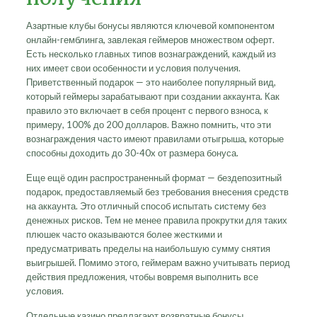
Азартные клубы бонусы являются ключевой компонентом
онлайн-гемблинга, завлекая геймеров множеством оферт.
Есть несколько главных типов вознаграждений, каждый из
них имеет свои особенности и условия получения.
Приветственный подарок — это наиболее популярный вид,
который геймеры зарабатывают при создании аккаунта. Как
правило это включает в себя процент с первого взноса, к
примеру, 100% до 200 долларов. Важно помнить, что эти
вознаграждения часто имеют правилами отыгрыша, которые
способны доходить до 30-40x от размера бонуса.
Еще ещё один распространенный формат — бездепозитный
подарок, предоставляемый без требования внесения средств
на аккаунта. Это отличный способ испытать систему без
денежных рисков. Тем не менее правила прокрутки для таких
плюшек часто оказываются более жесткими и
предусматривать пределы на наибольшую сумму снятия
выигрышей. Помимо этого, геймерам важно учитывать период
действия предложения, чтобы вовремя выполнить все
условия.
Отдельные казино предлагают возвратные бонусы,