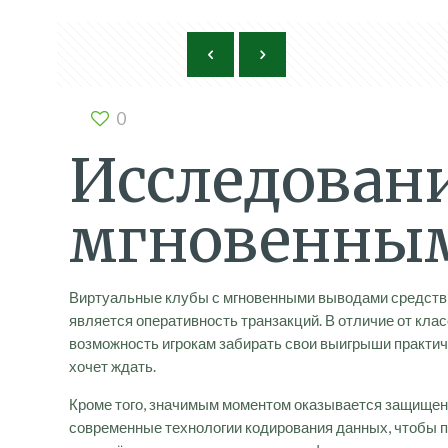
0
Исследовани
мгновенны
Виртуальные клубы с мгновенными выводами средств 
является оперативность транзакций. В отличие от кл
возможность игрокам забирать свои выигрыши практич
хочет ждать.
Кроме того, значимым моментом оказывается защищен
современные технологии кодирования данных, чтобы 