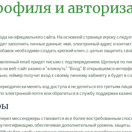
рофиля и авториз
да на официального сайта. На основной странице игроку следует 
удет заполнить личные данные: имя, электронный адрес и контак
добавок необходимо создать крепкий ключ, с целью защитить сво
авленный email придет письмо с подтверждением. Щелкнув по лин
 на веб-сайт казино и “кликнуть” “Вход”. В открывшемся интерфе
но, геймер получит вход к своему личному кабинету и будет в со
ериодически менять код доступа и не делиться его третьим лиц
о электронной почте или обратиться в службу поддержки казино
ры
через мессенджеры становится все более востребованным способ
утентификацию, обеспечивая дополнительный уровень защиты. 
и WhatsApp, чтобы мгновенно авторизоваться в излюбленное каз