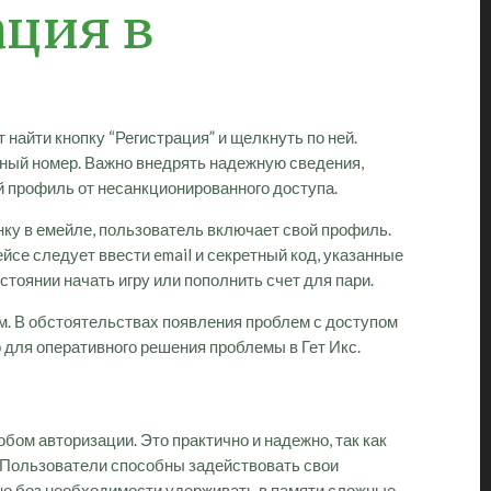
ация в
найти кнопку “Регистрация” и щелкнуть по ней.
тный номер. Важно внедрять надежную сведения,
й профиль от несанкционированного доступа.
ку в емейле, пользователь включает свой профиль.
йсе следует ввести email и секретный код, указанные
стоянии начать игру или пополнить счет для пари.
ам. В обстоятельствах появления проблем с доступом
 для оперативного решения проблемы в Гет Икс.
ом авторизации. Это практично и надежно, так как
Пользователи способны задействовать свои
ино без необходимости удерживать в памяти сложные