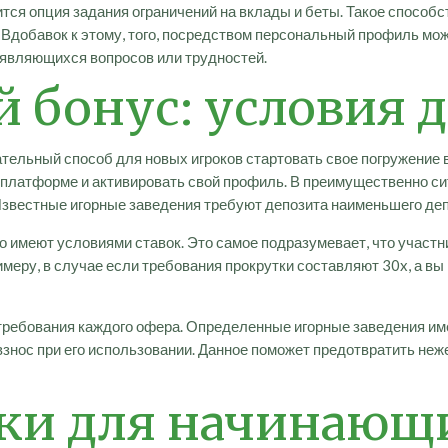
тся опция задания ограничений на вклады и беты. Такое способс
добавок к этому, того, посредством персональный профиль мож
являющихся вопросов или трудностей.
 бонус: условия 
ательный способ для новых игроков стартовать свое погружение 
 платформе и активировать свой профиль. В преимущественно си
Известные игорные заведения требуют депозита наименьшего деп
 имеют условиями ставок. Это самое подразумевает, что участн
меру, в случае если требования прокрутки составляют 30x, а вы
требования каждого офера. Определенные игорные заведения им
знос при его использовании. Данное поможет предотвратить не
ки для начинающ