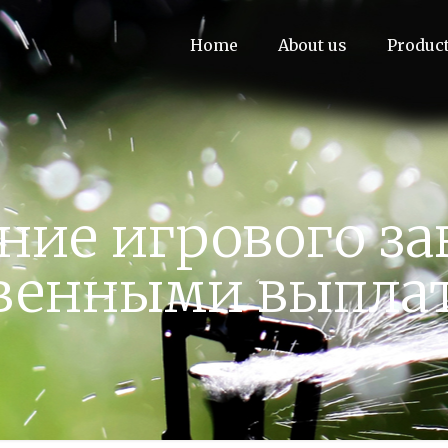
Home
About us
Produc
ние игрового за
венными выпла