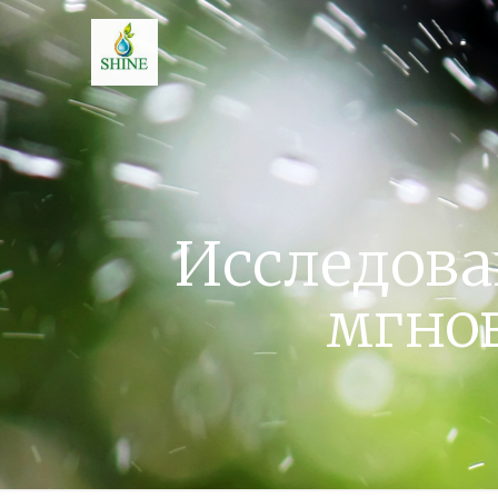
Исследова
мгно