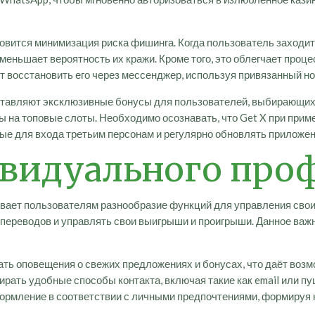
овится минимизация риска фишинга. Когда пользователь заходит
еньшает вероятность их кражи. Кроме того, это облегчает проце
жет восстановить его через мессенджер, используя привязанный н
тавляют эксклюзивные бонусы для пользователей, выбирающих 
 на топовые слоты. Необходимо осознавать, что Get X при при
ые для входа третьим персонам и регулярно обновлять приложен
видуального про
вает пользователям разнообразие функций для управления свои
переводов и управлять свои выигрыши и проигрыши. Данное важн
ать оповещения о свежих предложениях и бонусах, что даёт возм
рать удобные способы контакта, включая такие как email или п
ормление в соответствии с личными предпочтениями, формируя 