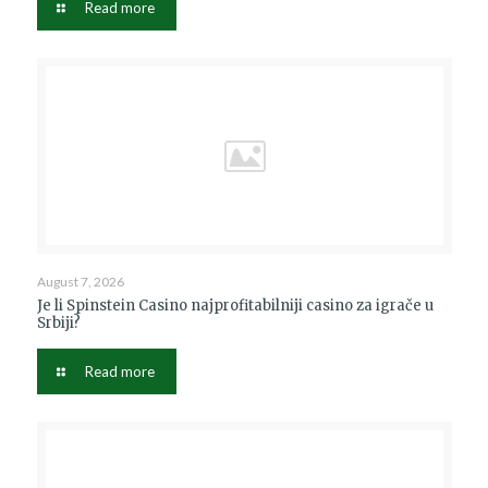
Read more
August 7, 2026
Je li Spinstein Casino najprofitabilniji casino za igrače u
Srbiji?
Read more