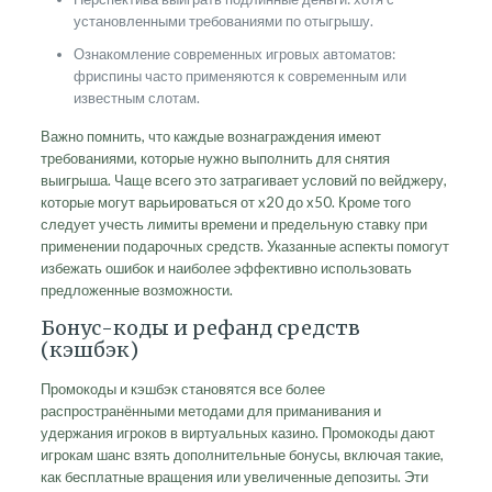
установленными требованиями по отыгрышу.
Ознакомление современных игровых автоматов:
фриспины часто применяются к современным или
известным слотам.
Важно помнить, что каждые вознаграждения имеют
требованиями, которые нужно выполнить для снятия
выигрыша. Чаще всего это затрагивает условий по вейджеру,
которые могут варьироваться от x20 до x50. Кроме того
следует учесть лимиты времени и предельную ставку при
применении подарочных средств. Указанные аспекты помогут
избежать ошибок и наиболее эффективно использовать
предложенные возможности.
Бонус-коды и рефанд средств
(кэшбэк)
Промокоды и кэшбэк становятся все более
распространёнными методами для приманивания и
удержания игроков в виртуальных казино. Промокоды дают
игрокам шанс взять дополнительные бонусы, включая такие,
как бесплатные вращения или увеличенные депозиты. Эти