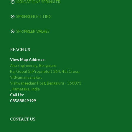
IRRIGATIONS SPRINKLER
SPRINKLER FITTING
SPRINKLER VALVES
REACH US
View Map Address:
Anu Engineering, Bengaluru
Raj Gopal G.(Proprietor) 364, 4th Cross,
Vidyamanyanagar,
Vishwaneedam Post, Bengaluru - 560091
, Karnataka, India
Call Us:
08588849199
CONTACT US