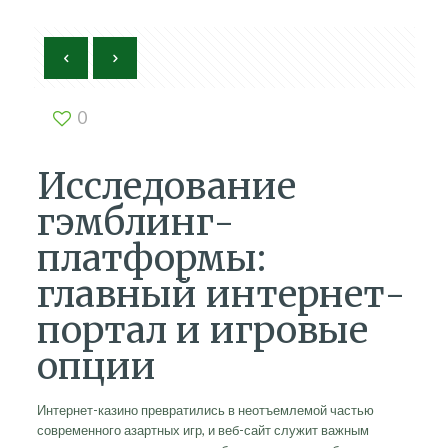
0
Исследование
гэмблинг-
платформы:
главный интернет-
портал и игровые
опции
Интернет-казино превратились в неотъемлемой частью
современного азартных игр, и веб-сайт служит важным