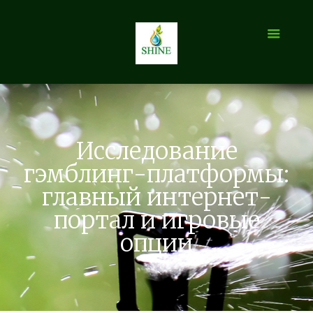
Исследование
гэмблинг-платформы:
главный интернет-
портал и игровые
опции