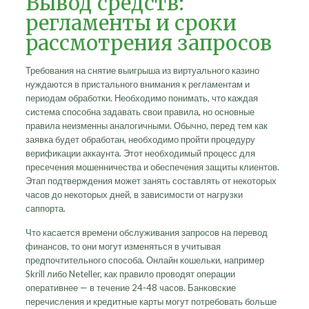
Вывод средств:
регламенты и сроки
рассмотрения запросов
Требования на снятие выигрыша из виртуального казино
нуждаются в пристального внимания к регламентам и
периодам обработки. Необходимо понимать, что каждая
система способна задавать свои правила, но основные
правила неизменны аналогичными. Обычно, перед тем как
заявка будет обработан, необходимо пройти процедуру
верификации аккаунта. Этот необходимый процесс для
пресечения мошенничества и обеспечения защиты клиентов.
Этап подтверждения может занять составлять от некоторых
часов до некоторых дней, в зависимости от нагрузки
саппорта.
Что касается времени обслуживания запросов на перевод
финансов, то они могут изменяться в учитывая
предпочтительного способа. Онлайн кошельки, например
Skrill либо Neteller, как правило проводят операции
оперативнее — в течение 24-48 часов. Банковские
перечисления и кредитные карты могут потребовать больше