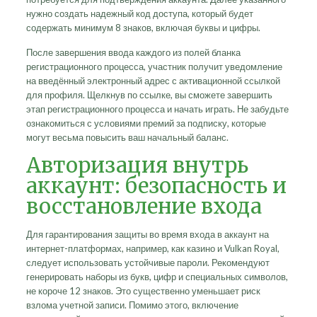
нужно создать надежный код доступа, который будет
содержать минимум 8 знаков, включая буквы и цифры.
После завершения ввода каждого из полей бланка
регистрационного процесса, участник получит уведомление
на введённый электронный адрес с активационной ссылкой
для профиля. Щелкнув по ссылке, вы сможете завершить
этап регистрационного процесса и начать играть. Не забудьте
ознакомиться с условиями премий за подписку, которые
могут весьма повысить ваш начальный баланс.
Авторизация внутрь
аккаунт: безопасность и
восстановление входа
Для гарантирования защиты во время входа в аккаунт на
интернет-платформах, например, как казино и Vulkan Royal,
следует использовать устойчивые пароли. Рекомендуют
генерировать наборы из букв, цифр и специальных символов,
не короче 12 знаков. Это существенно уменьшает риск
взлома учетной записи. Помимо этого, включение