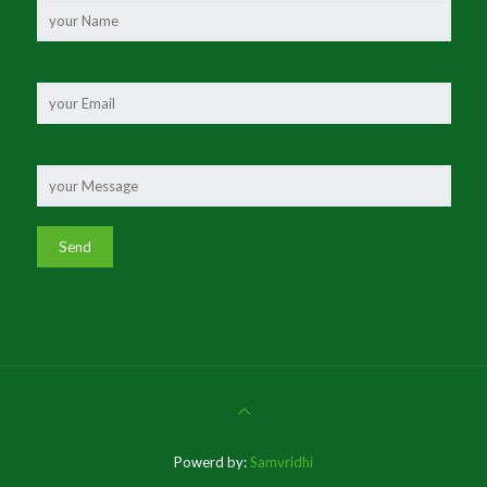
Powerd by:
Samvridhi