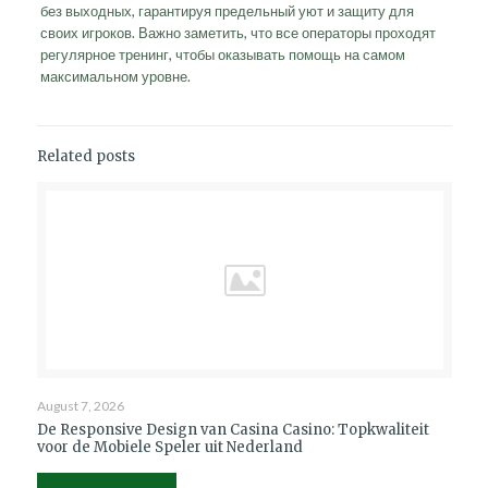
без выходных, гарантируя предельный уют и защиту для
своих игроков. Важно заметить, что все операторы проходят
регулярное тренинг, чтобы оказывать помощь на самом
максимальном уровне.
Related posts
August 7, 2026
De Responsive Design van Casina Casino: Topkwaliteit
voor de Mobiele Speler uit Nederland