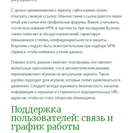
С целью проникновения к зеркалу сайта казино нужно
отыскать свежую ссылку. Обычно такие ссылки даются через
email-рассылки или профильные форумы. Важно учитывать,
что использование VPN, в частности, при посещении Вулкан,
также помогает в обходе ограничений, гарантируя
повышенную степень конфиденциальности и защиты.
Впрочем следует быть осмотрительным при подборе VPN-
сервиса, чтобы избежать утечек данных.
Помимо этого, разные гэмблинг-платформы поставляют
мобильные приложения, что в автоматическом режиме
перенаправляют игроков на актуальное зеркало. Такое
удобно подходит для игроков, которые любит развлекаться в
движении. Следует всегда оценивать безопасность каналов
информации о зеркалах и сторониться подозрительных URL-
адресов, чтобы не стать объектом обманщиков.
Поддержка
пользователей: связь и
график работы