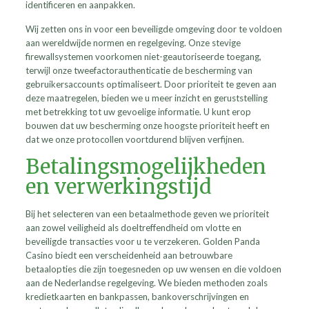
identificeren en aanpakken.
Wij zetten ons in voor een beveiligde omgeving door te voldoen
aan wereldwijde normen en regelgeving. Onze stevige
firewallsystemen voorkomen niet-geautoriseerde toegang,
terwijl onze tweefactorauthenticatie de bescherming van
gebruikersaccounts optimaliseert. Door prioriteit te geven aan
deze maatregelen, bieden we u meer inzicht en geruststelling
met betrekking tot uw gevoelige informatie. U kunt erop
bouwen dat uw bescherming onze hoogste prioriteit heeft en
dat we onze protocollen voortdurend blijven verfijnen.
Betalingsmogelijkheden
en verwerkingstijd
Bij het selecteren van een betaalmethode geven we prioriteit
aan zowel veiligheid als doeltreffendheid om vlotte en
beveiligde transacties voor u te verzekeren. Golden Panda
Casino biedt een verscheidenheid aan betrouwbare
betaalopties die zijn toegesneden op uw wensen en die voldoen
aan de Nederlandse regelgeving. We bieden methoden zoals
kredietkaarten en bankpassen, bankoverschrijvingen en