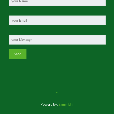
Powerd by:
Samvridhi