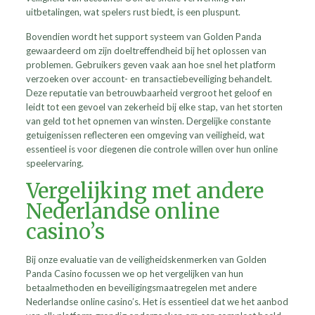
uitbetalingen, wat spelers rust biedt, is een pluspunt.
Bovendien wordt het support systeem van Golden Panda
gewaardeerd om zijn doeltreffendheid bij het oplossen van
problemen. Gebruikers geven vaak aan hoe snel het platform
verzoeken over account- en transactiebeveiliging behandelt.
Deze reputatie van betrouwbaarheid vergroot het geloof en
leidt tot een gevoel van zekerheid bij elke stap, van het storten
van geld tot het opnemen van winsten. Dergelijke constante
getuigenissen reflecteren een omgeving van veiligheid, wat
essentieel is voor diegenen die controle willen over hun online
speelervaring.
Vergelijking met andere
Nederlandse online
casino’s
Bij onze evaluatie van de veiligheidskenmerken van Golden
Panda Casino focussen we op het vergelijken van hun
betaalmethoden en beveiligingsmaatregelen met andere
Nederlandse online casino’s. Het is essentieel dat we het aanbod