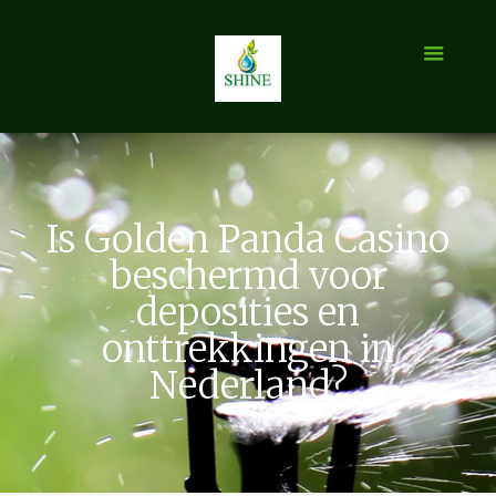
Is Golden Panda Casino
beschermd voor
deposities en
onttrekkingen in
Nederland?