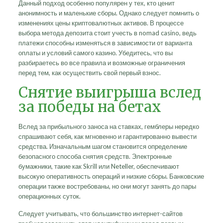
Данный подход особенно популярен у тех, кто ценит
анонимность и маленькие сборы. Однако следует помнить о
изменениях цены криптовалютных активов. В процессе
выбора метода депозита стоит учесть в nomad casino, ведь
платежи способны изменяться в зависимости от варианта
оплаты и условий самого казино. Убедитесь, что вы
разбираетесь во все правила и возможные ограничения
перед тем, как осуществить свой первый взнос.
Снятие выигрыша вслед
за победы на бетах
Вслед за прибыльного заноса на ставках, гемблеры нередко
спрашивают себя, как мгновенно и гарантированно вывести
средства. Изначальным шагом становится определение
безопасного способа снятия средств. Электронные
бумажники, такие как Skrill или Neteller, обеспечивают
высокую оперативность операций и низкие сборы. Банковские
операции также востребованы, но они могут занять до пары
операционных суток.
Следует учитывать, что большинство интернет-сайтов