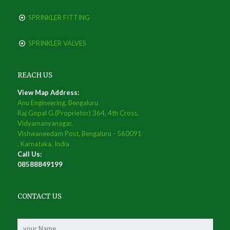
SPRINKLER FITTING
SPRINKLER VALVES
REACH US
View Map Address:
Anu Engineering, Bengaluru
Raj Gopal G.(Proprietor) 364, 4th Cross,
Vidyamanyanagar,
Vishwaneedam Post, Bengaluru - 560091
, Karnataka, India
Call Us:
08588849199
CONTACT US