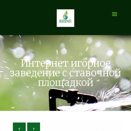
Интернет игорное
заведение с ставочной
площадкой