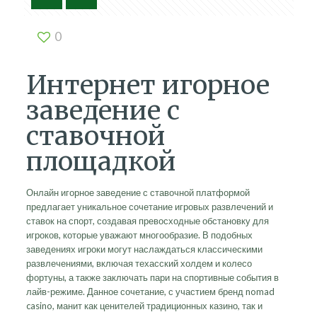
0
Интернет игорное
заведение с
ставочной
площадкой
Онлайн игорное заведение с ставочной платформой
предлагает уникальное сочетание игровых развлечений и
ставок на спорт, создавая превосходные обстановку для
игроков, которые уважают многообразие. В подобных
заведениях игроки могут наслаждаться классическими
развлечениями, включая техасский холдем и колесо
фортуны, а также заключать пари на спортивные события в
лайв-режиме. Данное сочетание, с участием бренд nomad
casino, манит как ценителей традиционных казино, так и