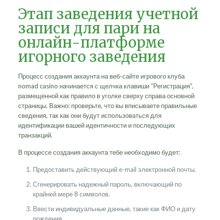
Этап заведения учетной
записи для пари на
онлайн-платформе
игорного заведения
Процесс создания аккаунта на веб-сайте игрового клуба
nomad casino начинается с щелчка клавиши “Регистрация”,
размещенной как правило в уголке сверху справа основной
страницы. Важно: проверьте, что вы вписываете правильные
сведения, так как они будут использоваться для
идентификации вашей идентичности и последующих
транзакций.
В процессе создания аккаунта тебе необходимо будет:
Предоставить действующий e-mail электронной почты.
Сгенерировать надежный пароль, включающий по
крайней мере 8 символов.
Ввести индивидуальные данные, такие как ФИО и дату
рождения.