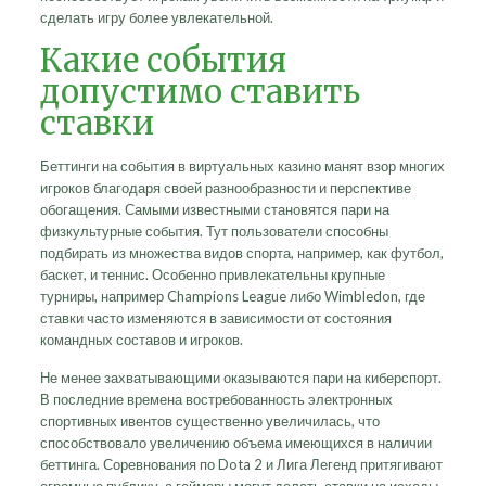
сделать игру более увлекательной.
Какие события
допустимо ставить
ставки
Беттинги на события в виртуальных казино манят взор многих
игроков благодаря своей разнообразности и перспективе
обогащения. Самыми известными становятся пари на
физкультурные события. Тут пользователи способны
подбирать из множества видов спорта, например, как футбол,
баскет, и теннис. Особенно привлекательны крупные
турниры, например Champions League либо Wimbledon, где
ставки часто изменяются в зависимости от состояния
командных составов и игроков.
Не менее захватывающими оказываются пари на киберспорт.
В последние времена востребованность электронных
спортивных ивентов существенно увеличилась, что
способствовало увеличению объема имеющихся в наличии
беттинга. Соревнования по Dota 2 и Лига Легенд притягивают