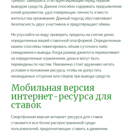
требуют завершить этап идентификации перед первым
выводом средств. Данное способно содержать предъявление
копий документов, удостоверяющих личность и место
жительства проживания. Данный подход обуславливает
безопасность двух участников и предотвращает обман.
Не упускайте из виду проверить пределы на снятие денег,
определенные вашей ставочной платформой. Определенные
казино способны лимитировать объем суточного либо
семидневного вывода. Когда размер джекпота переваливает
за определенные ограничения, деньги могут быть
переведены по частям. Неизменно стоит вдумчиво читать
условия и положения ресурса, чтобы не допустить
неожиданных отсрочек или сборов при выводе средств.
Мобильная версия
интернет-ресурса для
ставок
Смартфонная версия интернет-ресурса для ставок
становится все более распространенной среди
пользователей, предпочитающих ставить в движении.