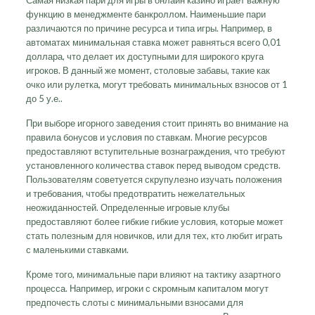
Самая низкая пари для игры в онлайн казино играет важную
функцию в менеджменте банкроллом. Наименьшие пари
различаются по причине ресурса и типа игры. Например, в
автоматах минимальная ставка может равняться всего 0,01
доллара, что делает их доступными для широкого круга
игроков. В данный же момент, столовые забавы, такие как
очко или рулетка, могут требовать минимальных взносов от 1
до 5 у.е..
При выборе игорного заведения стоит принять во внимание на
правила бонусов и условия по ставкам. Многие ресурсов
предоставляют вступительные вознаграждения, что требуют
установленного количества ставок перед выводом средств.
Пользователям советуется скрупулезно изучать положения
и требования, чтобы предотвратить нежелательных
неожиданностей. Определенные игровые клубы
предоставляют более гибкие гибкие условия, которые может
стать полезным для новичков, или для тех, кто любит играть
с маленькими ставками.
Кроме того, минимальные пари влияют на тактику азартного
процесса. Например, игроки с скромным капиталом могут
предпочесть слоты с минимальными взносами для