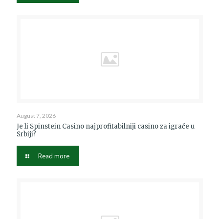
August 7, 2026
Je li Spinstein Casino najprofitabilniji casino za igrače u
Srbiji?
Read more