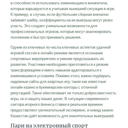
в способности использовать изменяющиеся множители,
которые варьируются в учитывая нынешней ситуации в игре.
К примеру, в случае, если футбольная сборная внезапно
забивает шайбу, коэффициенты на ее выигрыш могут резко
упасть. Это создает уникальные возможности для
профессиональных игроков, которые могут анализировать
положение и быстро принимать решения.
Одним из ключевых из числа ключевых аспектов удачной
игровой сессии в онлайн-режиме является осознание
спортивных мероприятиях и умение предсказывать их
развитие. Участники необходимо приготовиться к резким
трансформациям и иметь навыком адаптироваться к
изменившимся условиям. Помимо этого, важно подбирать
надежные сайты для азартных игр, такие как известные
онлайн казино и букмекерские конторы с отличной
репутацией. Такое обеспечивает не только добросовестность
игры, но и защиту ваших денег. В ситуации современного
сектора игорного бизнеса ставки в реальном времени
предоставляют увлекательный экспириенс, и номад казино
Казахстан даёт возможность для значительных выигрышей.
Пари на электронный спорт