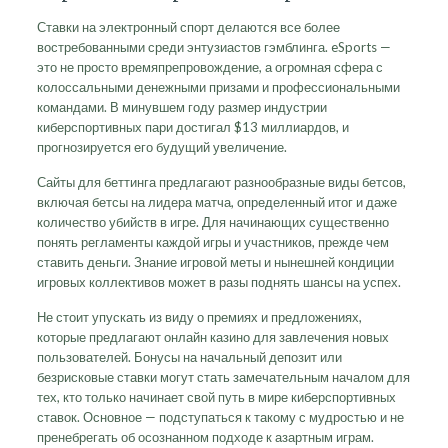
Ставки на электронный спорт делаются все более
востребованными среди энтузиастов гэмблинга. eSports —
это не просто времяпрепровождение, а огромная сфера с
колоссальными денежными призами и профессиональными
командами. В минувшем году размер индустрии
киберспортивных пари достигал $13 миллиардов, и
прогнозируется его будущий увеличение.
Сайты для беттинга предлагают разнообразные виды бетсов,
включая бетсы на лидера матча, определенный итог и даже
количество убийств в игре. Для начинающих существенно
понять регламенты каждой игры и участников, прежде чем
ставить деньги. Знание игровой меты и нынешней кондиции
игровых коллективов может в разы поднять шансы на успех.
Не стоит упускать из виду о премиях и предложениях,
которые предлагают онлайн казино для завлечения новых
пользователей. Бонусы на начальный депозит или
безрисковые ставки могут стать замечательным началом для
тех, кто только начинает свой путь в мире киберспортивных
ставок. Основное — подступаться к такому с мудростью и не
пренебрегать об осознанном подходе к азартным играм.