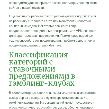
необходимо удостовериться в законности применения таких
сайтов в вашей области.
С целью найти рабочее mirror, рекомендуется подписаться
на рассылку с главного сайта или мониторить новости в
социальных медиа. Некоторые веб-сайты еще
предоставляют специальные программы или VPN-решения
для гарантирования подключения. Применение подобных
техник способствует предотвратить проблем с доступом и
продолжать делать ставки без пауз.
Классификация
категорий с
ставочными
предложениями в
гэмблинг-клубах
В области игорных забав значимым моментом оказывается
выбор верного раздела с букмекерскими сервисами в
гемблинг-заведении. На сегодняшний момент существует
огромное количество онлайн-ресурсов, обеспечивающих