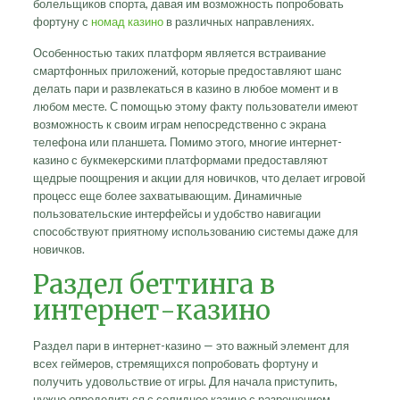
болельщиков спорта, давая им возможность попробовать
фортуну с
номад казино
в различных направлениях.
Особенностью таких платформ является встраивание
смартфонных приложений, которые предоставляют шанс
делать пари и развлекаться в казино в любое момент и в
любом месте. С помощью этому факту пользователи имеют
возможность к своим играм непосредственно с экрана
телефона или планшета. Помимо этого, многие интернет-
казино с букмекерскими платформами предоставляют
щедрые поощрения и акции для новичков, что делает игровой
процесс еще более захватывающим. Динамичные
пользовательские интерфейсы и удобство навигации
способствуют приятному использованию системы даже для
новичков.
Раздел беттинга в
интернет-казино
Раздел пари в интернет-казино — это важный элемент для
всех геймеров, стремящихся попробовать фортуну и
получить удовольствие от игры. Для начала приступить,
нужно определиться с солидное казино с разрешением.