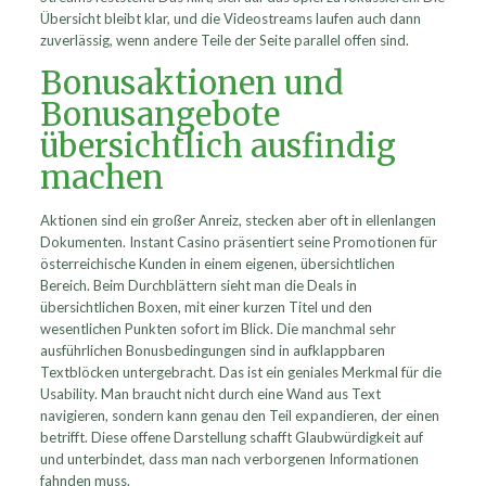
Übersicht bleibt klar, und die Videostreams laufen auch dann
zuverlässig, wenn andere Teile der Seite parallel offen sind.
Bonusaktionen und
Bonusangebote
übersichtlich ausfindig
machen
Aktionen sind ein großer Anreiz, stecken aber oft in ellenlangen
Dokumenten. Instant Casino präsentiert seine Promotionen für
österreichische Kunden in einem eigenen, übersichtlichen
Bereich. Beim Durchblättern sieht man die Deals in
übersichtlichen Boxen, mit einer kurzen Titel und den
wesentlichen Punkten sofort im Blick. Die manchmal sehr
ausführlichen Bonusbedingungen sind in aufklappbaren
Textblöcken untergebracht. Das ist ein geniales Merkmal für die
Usability. Man braucht nicht durch eine Wand aus Text
navigieren, sondern kann genau den Teil expandieren, der einen
betrifft. Diese offene Darstellung schafft Glaubwürdigkeit auf
und unterbindet, dass man nach verborgenen Informationen
fahnden muss.