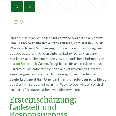
0
Ich zocke seit Jahren online und verstehe, worauf es ankommt.
Eine Casino-Website sich einfach anfühlen, vom ersten Klick an.
Wie sie sich beim Scrollen zeigt, ob sie ruckelt oder flüssig läuft,
das bedeutet für mich den Unterschied zwischen Frust und
Spielspaß aus. Hier sind meine ganz persönlichen Eindrücke von
Instant Spielothek
Casino, festgehalten für andere Spieler aus
Österreich. Ich habe mir die Seite auf verschiedenen Geräten
genau angeschaut, von der Anmeldung bis zum Finden der
Spiele. Läuft sie stabil? Orientiert man sich sofort zurecht? Bleibt
das Design mit, oder ist es mir im Weg? Diese Notizen sollen dir
ein klares Bild davon geben, was dich erwartet.
Ersteinschätzung:
Ladezeit und
Responsiveness