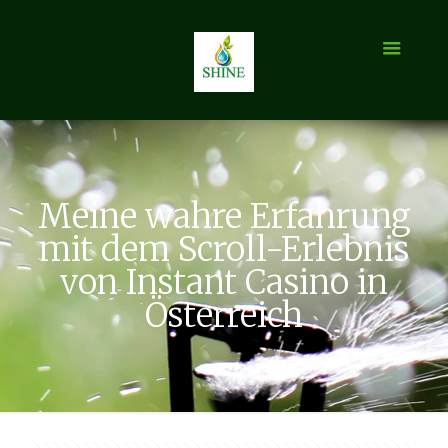
Meine wahre Erfahrung
mit dem Scroll-Erlebnis
von Instant Casino in
Österreich