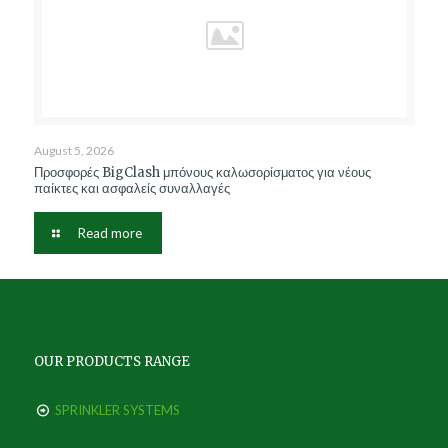
August 5, 2026
Προσφορές BigClash μπόνους καλωσορίσματος για νέους
παίκτες και ασφαλείς συναλλαγές
Read more
OUR PRODUCTS RANGE
SPRINKLER SYSTEMS