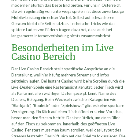
moderne natürlich das beste Bild bieten. Für uns in Österreich,
die wir regelmäßig von unterwegs spielen, ist diese zuverlässige
Mobile-Leistung ein echter Vorteil. Selbst auf schwächeren
Geräten bleibt die Seite nutzbar. Technische Tricks wie das
spätere Laden von Bildern tragen dazu bei, dass auch bei
langsamerer Internetverbindung nichts zusammenbricht.
Besonderheiten im Live
Casino Bereich
Der Live Casino Bereich stellt spezifische Ansprüche an die
Darstellung, weil hier häufig mehrere Streams und Infos
zeitgleich laufen. Bei Instant Casino wird beim Scrollen durch die
Live-Dealer-Spiele eine Rasteransicht genutzt. Jeder Tisch wird
als Karte mit allen wichtigen Daten gezeigt: Limit, Name des
Dealers, Belegung. Beim Wechseln zwischen Kategorien wie
“Blackjack”, “Roulette” oder “Spielshows” gibt es keine spürbare
Verzögerung. Ein Klick auf einen Tisch öffnet erst eine Vorschau,
bevor man den Stream betritt. Das ist nützlich, um einen Blick
auf den Tisch zu bekommen. Innerhalb des geöffneten Live-
Casino-Fensters muss man kaum scrollen, weil das Layout des
Streams feststeht. Das hilft, sich auf das Spiel zu fokussieren. Die