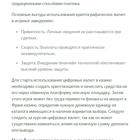
традиционными способами платежа.
Основные выгоды использования криптографических валют
в игорных заведениях:
Приватность: Личные сведения не разглашаются при
сделках.
Скорость: Выплаты проводятся практически
незамедлительно.
Защита: Внедрение блокчейн-технологий обеспечивает
высокий уровень защиты.
Для старта использования цифровых валют в казино
необходимо создать криптокошелек и зачислить средства на
его через обменную платформу или иную площадку. Затем
этого игрок может без труда перевести финансы на аккаунт в
Франк казино, определив нужную денежную единицу из
каталога имеющихся в наличии вариантов выбора. Следует
следить за курсом цифровых валют, так как он может
существенно изменяться, влияя на конечную сумму депозита
или вывода.