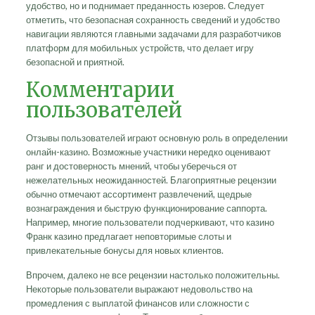
удобство, но и поднимает преданность юзеров. Следует
отметить, что безопасная сохранность сведений и удобство
навигации являются главными задачами для разработчиков
платформ для мобильных устройств, что делает игру
безопасной и приятной.
Комментарии
пользователей
Отзывы пользователей играют основную роль в определении
онлайн-казино. Возможные участники нередко оценивают
ранг и достоверность мнений, чтобы уберечься от
нежелательных неожиданностей. Благоприятные рецензии
обычно отмечают ассортимент развлечений, щедрые
вознаграждения и быструю функционирование саппорта.
Например, многие пользователи подчеркивают, что казино
Франк казино предлагает неповторимые слоты и
привлекательные бонусы для новых клиентов.
Впрочем, далеко не все рецензии настолько положительны.
Некоторые пользователи выражают недовольство на
промедления с выплатой финансов или сложности с