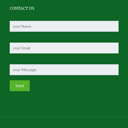
CONTACT US