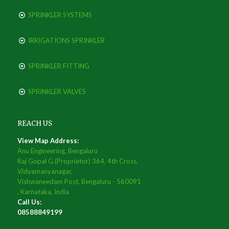
SPRINKLER SYSTEMS
IRRIGATIONS SPRINKLER
SPRINKLER FITTING
SPRINKLER VALVES
REACH US
View Map Address:
Anu Engineering, Bengaluru
Raj Gopal G.(Proprietor) 364, 4th Cross,
Vidyamanyanagar,
Vishwaneedam Post, Bengaluru - 560091
, Karnataka, India
Call Us:
08588849199