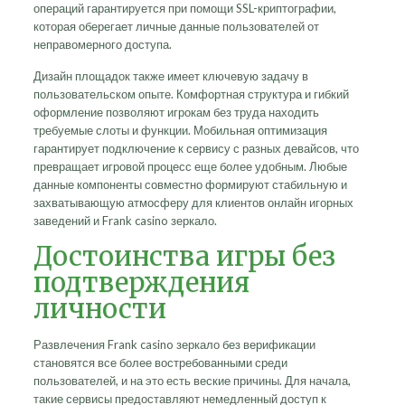
операций гарантируется при помощи SSL-криптографии,
которая оберегает личные данные пользователей от
неправомерного доступа.
Дизайн площадок также имеет ключевую задачу в
пользовательском опыте. Комфортная структура и гибкий
оформление позволяют игрокам без труда находить
требуемые слоты и функции. Мобильная оптимизация
гарантирует подключение к сервису с разных девайсов, что
превращает игровой процесс еще более удобным. Любые
данные компоненты совместно формируют стабильную и
захватывающую атмосферу для клиентов онлайн игорных
заведений и Frank casino зеркало.
Достоинства игры без
подтверждения
личности
Развлечения Frank casino зеркало без верификации
становятся все более востребованными среди
пользователей, и на это есть веские причины. Для начала,
такие сервисы предоставляют немедленный доступ к