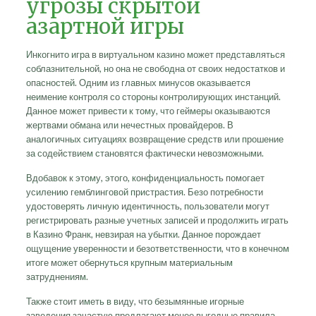
угрозы скрытой
азартной игры
Инкогнито игра в виртуальном казино может представляться
соблазнительной, но она не свободна от своих недостатков и
опасностей. Одним из главных минусов оказывается
неимение контроля со стороны контролирующих инстанций.
Данное может привести к тому, что геймеры оказываются
жертвами обмана или нечестных провайдеров. В
аналогичных ситуациях возвращение средств или прошение
за содействием становятся фактически невозможными.
Вдобавок к этому, этого, конфиденциальность помогает
усилению гемблинговой пристрастия. Безо потребности
удостоверять личную идентичность, пользователи могут
регистрировать разные учетных записей и продолжить играть
в Казино Франк, невзирая на убытки. Данное порождает
ощущение уверенности и безответственности, что в конечном
итоге может обернуться крупным материальным
затруднениям.
Также стоит иметь в виду, что безымянные игорные
заведения зачастую предлагают менее выгодные правила