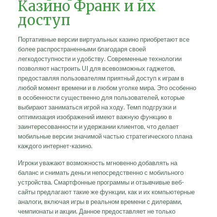
Казино Франк и их
доступ
Портативные версии виртуальных казино приобретают все
более распространенными благодаря своей
легкодоступности и удобству. Современные технологии
позволяют настроить UI для всевозможных гаджетов,
предоставляя пользователям приятный доступ к играм в
любой момент времени и в любом уголке мира. Это особенно
в особенности существенно для пользователей, которые
выбирают заниматься игрой на ходу. Темп подгрузки и
оптимизация изображений имеют важную функцию в
заинтересованности и удержании клиентов, что делает
мобильные версии значимой частью стратегического плана
каждого интернет-казино.
Игроки уважают возможность мгновенно добавлять на
баланс и снимать деньги непосредственно с мобильного
устройства. Смартфонные программы и отзывчивые веб-
сайты предлагают такие же функции, как и их компьютерные
аналоги, включая игры в реальном времени с дилерами,
чемпионаты и акции. Данное предоставляет не только