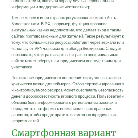
пользователям, включая охрану личных персональной
информации и поддержание честности игр.
Тем не менее в иных странах регулирование может быть
более жестким. В РФ, например, функционирование
виртуальных казино недопустима, что делает вход к таким
сайтам противозаконным для жителей. Такое результирует к
тому, что большинство ресурсы работают через зеркала или
используют VPN-сервисы для обхода блокировок. Следует
осознавать, что игра в азартных играх на неофициальных
сайтах может обернуться юридическим последствиям для
участников.
Постижение юридического положения виртуальных казино
критически важно для геймеров. Отбор сертифицированного
и контролируемого ресурса может обеспечить безопасность
денег и добросовестность игрового процесса. Пользователи
обязаны быть информированы о региональных законах и
определять платформы с вниманием к всех правовых
аспектов, чтобы предотвратить возможных юридических
неприятностей.
Смартфонная вариант