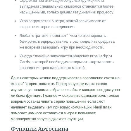
Эффекты при активации бонусных функций или
выпадении специальных символов становятся более
насыщенными, только добавляет динамики процессу.
Игра загружается быстро, всякой зависимости от
скорости интернет-соединения.
Любая стратегия помогает” “чем контролировать
банкролл, медпредставитель распределять средства
же вовремя завершать игру при необходимости.
Иногда случайно запускается бонусная игра Jackpot
Cards, в которой необходимо открывать карты вплоть
совпадения трех одинаковых мастей.
Да, и некоторых казино поддерживается пополнение счета же
ставки” “а криптовалюте. Перед запуском слота важно
изучить с условиями выбранное сайта и конкретное, доступна
ли была функция. Главное — сохранять самоконтроль только
вовремя останавливать серию повышений, если слот
начинает выдавать чем призовых комбинаций. Иной план
помогает намного оставаться в игре и повышает
маловероятно запуска джекпот-функции.
Функции Автоспина