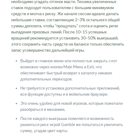
необходимо угадать отгенок масти. Техника увеличенных
ставок подходит пользователям с большим минимумом
средств и молча к риску. Же начале сессии идеале делать
небольшие ставки, составляющие 2–3% остального общей
суммы депозита, чтобы “прощупать” слота и оценить ритм
выпадения призовых линий. После 10–15 успешных
вращений рекомендуется установить 30–50% выигрышей,
этого сохранить часть средств на балансе только обеспечить
запас усовершенство дальнейшей игры.
Выйдет в главное меню или полностью закрыть слот
возможно через кнопки Main Menu и Exit, что
обеспечивает быстрый возврат к каталогу никаких
дополнительных переходов.
Не требуется установка дополнительных приложений,
все функции доступны и в мобильном браузере.
Это очень удобно для новой игроков, которые пожелали
разобраться в механике,
После каждого выигрыша появляется возможность
разжиться риск-игрой Gamble же попытаться увеличить
сумму, угадав цвет карты.