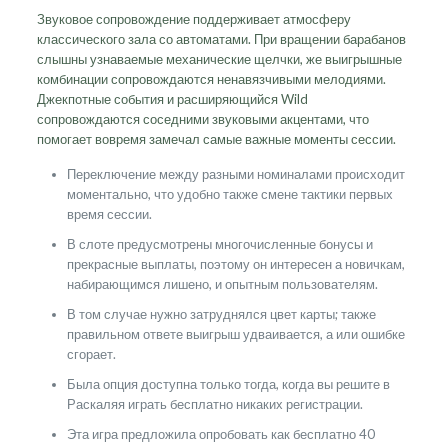
Звуковое сопровождение поддерживает атмосферу
классического зала со автоматами. При вращении барабанов
слышны узнаваемые механические щелчки, же выигрышные
комбинации сопровождаются ненавязчивыми мелодиями.
Джекпотные события и расширяющийся Wild
сопровождаются соседними звуковыми акцентами, что
помогает вовремя замечал самые важные моменты сессии.
Переключение между разными номиналами происходит
моментально, что удобно также смене тактики первых
время сессии.
В слоте предусмотрены многочисленные бонусы и
прекрасные выплаты, поэтому он интересен а новичкам,
набирающимся лишено, и опытным пользователям.
В том случае нужно затруднялся цвет карты; также
правильном ответе выигрыш удваивается, а или ошибке
сгорает.
Была опция доступна только тогда, когда вы решите в
Раскаляя играть бесплатно никаких регистрации.
Эта игра предложила опробовать как бесплатно 40