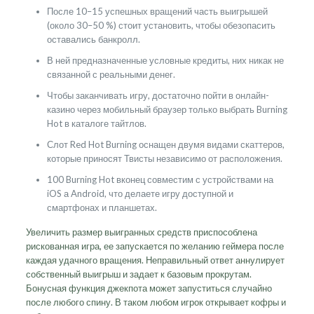
После 10–15 успешных вращений часть выигрышей
(около 30–50 %) стоит установить, чтобы обезопасить
оставались банкролл.
В ней предназначенные условные кредиты, них никак не
связанной с реальными денег.
Чтобы заканчивать игру, достаточно пойти в онлайн-
казино через мобильный браузер только выбрать Burning
Hot в каталоге тайтлов.
Слот Red Hot Burning оснащен двумя видами скаттеров,
которые приносят Твисты независимо от расположения.
100 Burning Hot вконец совместим с устройствами на
iOS а Android, что делаете игру доступной и
смартфонах и планшетах.
Увеличить размер выигранных средств приспособлена
рискованная игра, ее запускается по желанию геймера после
каждая удачного вращения. Неправильный ответ аннулирует
собственный выигрыш и задает к базовым прокрутам.
Бонусная функция джекпота может запуститься случайно
после любого спину. В таком любом игрок открывает кофры и