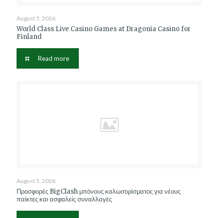
August 5, 2026
World Class Live Casino Games at Dragonia Casino for
Finland
Read more
August 5, 2026
Προσφορές BigClash μπόνους καλωσορίσματος για νέους
παίκτες και ασφαλείς συναλλαγές