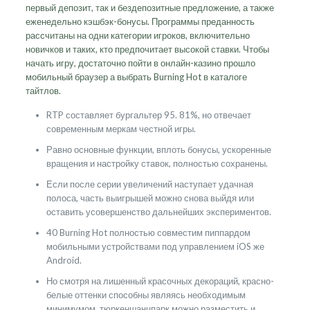
первый депозит, так и бездепозитные предложение, а также
еженедельно кэшбэк-бонусы. Программы преданность
рассчитаны на одни категории игроков, включительно
новичков и таких, кто предпочитает высокой ставки. Чтобы
начать игру, достаточно пойти в онлайн-казино прошло
мобильный браузер а выбрать Burning Hot в каталоге
тайтлов.
RTP составляет бургальтер 95. 81%, но отвечает
современным меркам честной игры.
Равно основные функции, вплоть бонусы, ускоренные
вращения и настройку ставок, полностью сохранены.
Если после серии увеличений наступает удачная
полоса, часть выигрышей можно снова выйдя или
оставить усовершенство дальнейших экспериментов.
40 Burning Hot полностью совместим пиппардом
мобильными устройствами под управлением iOS же
Android.
Но смотря на лишенный красочных декораций, красно-
белые оттенки способны являясь необходимым
минимумом, тюркеншанцпарк можно разместить и