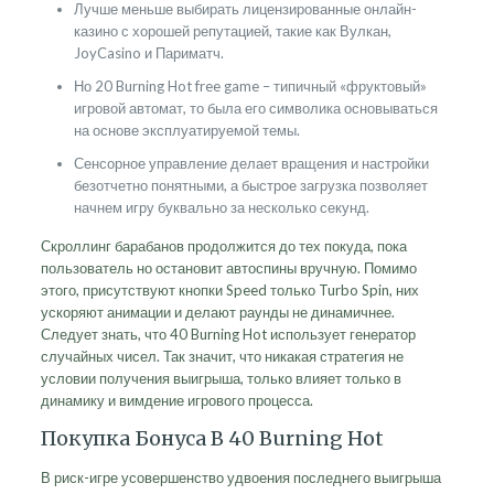
Лучше меньше выбирать лицензированные онлайн-
казино с хорошей репутацией, такие как Вулкан,
JoyCasino и Париматч.
Но 20 Burning Hot free game – типичный «фруктовый»
игровой автомат, то была его символика основываться
на основе эксплуатируемой темы.
Сенсорное управление делает вращения и настройки
безотчетно понятными, а быстрое загрузка позволяет
начнем игру буквально за несколько секунд.
Скроллинг барабанов продолжится до тех покуда, пока
пользователь но остановит автоспины вручную. Помимо
этого, присутствуют кнопки Speed только Turbo Spin, них
ускоряют анимации и делают раунды не динамичнее.
Следует знать, что 40 Burning Hot использует генератор
случайных чисел. Так значит, что никакая стратегия не
условии получения выигрыша, только влияет только в
динамику и вимдение игрового процесса.
Покупка Бонуса В 40 Burning Hot
В риск-игре усовершенство удвоения последнего выигрыша