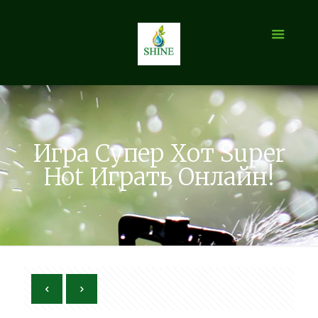
Игра Супер Хот Super
Hot Играть Онлайн!