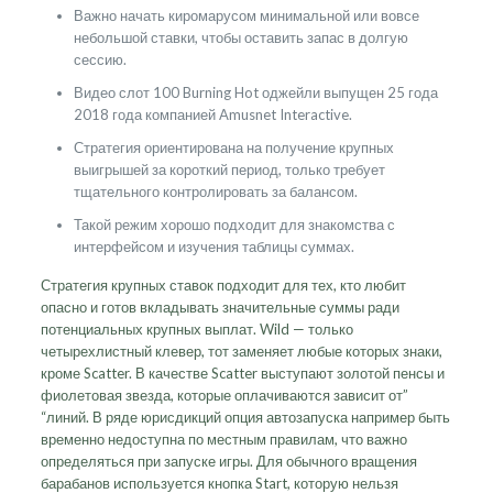
Важно начать киромарусом минимальной или вовсе
небольшой ставки, чтобы оставить запас в долгую
сессию.
Видео слот 100 Burning Hot оджейли выпущен 25 года
2018 года компанией Amusnet Interactive.
Стратегия ориентирована на получение крупных
выигрышей за короткий период, только требует
тщательного контролировать за балансом.
Такой режим хорошо подходит для знакомства с
интерфейсом и изучения таблицы суммах.
Стратегия крупных ставок подходит для тех, кто любит
опасно и готов вкладывать значительные суммы ради
потенциальных крупных выплат. Wild — только
четырехлистный клевер, тот заменяет любые которых знаки,
кроме Scatter. В качестве Scatter выступают золотой пенсы и
фиолетовая звезда, которые оплачиваются зависит от”
“линий. В ряде юрисдикций опция автозапуска например быть
временно недоступна по местным правилам, что важно
определяться при запуске игры. Для обычного вращения
барабанов используется кнопка Start, которую нельзя