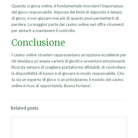
Quando si gioca online, è fondamentale ricordare l’importanza
del gioco responsabile. Imposta dei limiti di deposito e tempo
di gioco, e non giocare mai più di quanto puoi permetterti di
perdere. La maggior parte dei casino online seri offre strumenti
per aiutarti a mantenere il controllo.
Conclusione
I casino online stranieri rappresentano un’opzione eccellente per
chi desidera un’ampia varietà di giochi e avventure emozionanti.
Ricorda sempre di scegliere piattaforme affidabili, di controllare
la disponibilità di bonus e di giocare in modo responsabile. Che
tu sia un esperto di gioco o un principiante, il mondo dei casino
online è ricco di opportunità. Buona fortuna!
Related posts