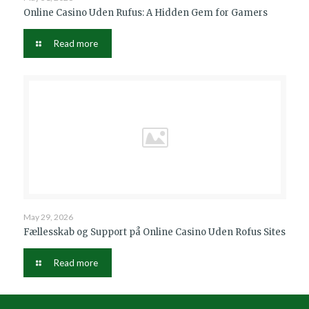
Online Casino Uden Rufus: A Hidden Gem for Gamers
Read more
May 29, 2026
Fællesskab og Support på Online Casino Uden Rofus Sites
Read more