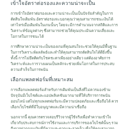
เข้าใจอัตราต่อรองและความน่าจะเป็น
การเข้าใจอัตราต่อรองและความน่าจะเป็นเป็นปัจจัยสำคัญในการ
ตัดสินใจเดิมพัน อัตราต่อรองจะบอกคุณว่าคุณสามารถชนะเงินได้
เท่าไหร่เมื่อเดิมพันในเกมนั้นๆ โดยจะมีการคำนวณจากสถิติและการ
วิเคราะห์ข้อมูลต่างๆ ซึ่งสามารถช่วยให้คุณประเมินความเสี่ยงและ
โอกาสในการชนะได้
การศึกษาความน่าจะเป็นของเกมที่คุณสนใจจะช่วยให้คุณมีพื้นฐาน
ในการวิเคราะห์ผลลัพธ์และทำให้คุณสามารถตัดสินใจได้ดียิ่งขึ้น
ทั้งนี้ การไม่ยึดติดกับโชคชะตาเพียงอย่างเดียว แต่ต้องอาศัยการ
วิเคราะห์และการวางแผนเป็นหลักจะช่วยเพิ่มโอกาสในการประสบ
ความสำเร็จในการพนัน
เลือกแพลตฟอร์มที่เหมาะสม
การเลือกแพลตฟอร์มสำหรับการเดิมพันเป็นสิ่งที่ไม่ควรมองข้าม
ปัจจุบันมีเว็บไซต์และแอปพลิเคชันมากมายที่ให้บริการการพนัน
ออนไลน์ แต่ไม่ทุกแพลตฟอร์มจะมีความปลอดภัยและเชื่อถือได้ ควร
เลือกเว็บไซต์ที่มีใบอนุญาตและมีความน่าเชื่อถือ
นอกจากนี้ คุณควรตรวจสอบรีวิวจากผู้ใช้จริงเพื่อทำความเข้าใจ
เกี่ยวกับประสบการณ์การใช้งานและการบริการของเว็บไซต์นั้นๆ รวม
ถึงการฝากถอนเงินที่มีความสะดวกและรวดเร็ว เพื่อให้คุณสามารถ