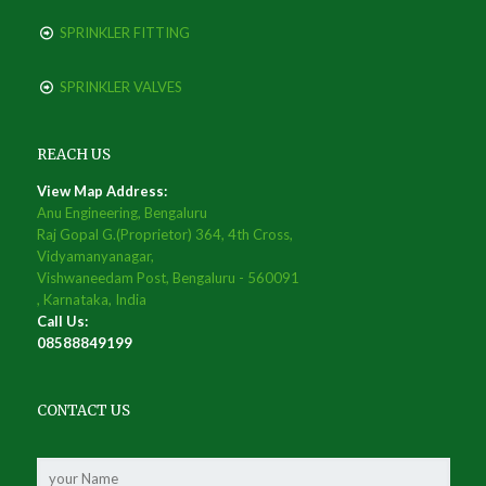
SPRINKLER FITTING
SPRINKLER VALVES
REACH US
View Map Address:
Anu Engineering, Bengaluru
Raj Gopal G.(Proprietor) 364, 4th Cross,
Vidyamanyanagar,
Vishwaneedam Post, Bengaluru - 560091
, Karnataka, India
Call Us:
08588849199
CONTACT US