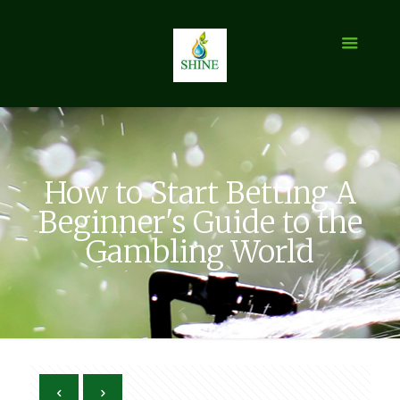
How to Start Betting A
Beginner's Guide to the
Gambling World