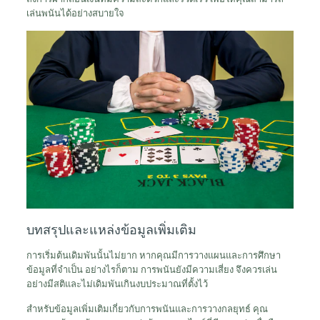
เล่นพนันได้อย่างสบายใจ
บทสรุปและแหล่งข้อมูลเพิ่มเติม
การเริ่มต้นเดิมพันนั้นไม่ยาก หากคุณมีการวางแผนและการศึกษา
ข้อมูลที่จำเป็น อย่างไรก็ตาม การพนันยังมีความเสี่ยง จึงควรเล่น
อย่างมีสติและไม่เดิมพันเกินงบประมาณที่ตั้งไว้
สำหรับข้อมูลเพิ่มเติมเกี่ยวกับการพนันและการวางกลยุทธ์ คุณ