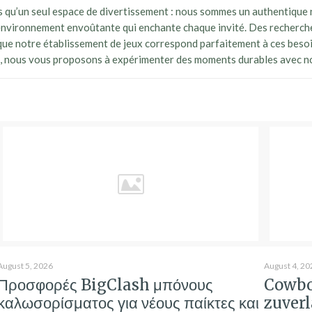
 qu’un seul espace de divertissement : nous sommes un authentique n
nvironnement envoûtante qui enchante chaque invité. Des recherches
que notre établissement de jeux correspond parfaitement à ces besoin
el, nous vous proposons à expérimenter des moments durables avec n
August 5, 2026
August 4, 20
Προσφορές BigClash μπόνους
Cowbo
καλωσορίσματος για νέους παίκτες και
zuver