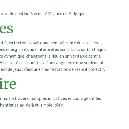
statut de destination de référence en Belgique.
es
nt à perfection l’environnement vibrante du site. Les
upes énergisants aux interprètes seuls fascinants, chaque
e dynamique, changeant le lieu en un véritable centre
le. Assister à ces manifestations augmente non seulement
t de jeux : c’est une manifestation de l’esprit collectif.
ire
onale à travers multiples initiatives encourageant les
hentiques au-delà du simple loisir.