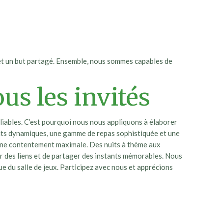
 et un but partagé. Ensemble, nous sommes capables de
us les invités
bliables. C’est pourquoi nous nous appliquons à élaborer
ents dynamiques, une gamme de repas sophistiquée et une
 une contentement maximale. Des nuits à thème aux
 des liens et de partager des instants mémorables. Nous
e du salle de jeux. Participez avec nous et apprécions