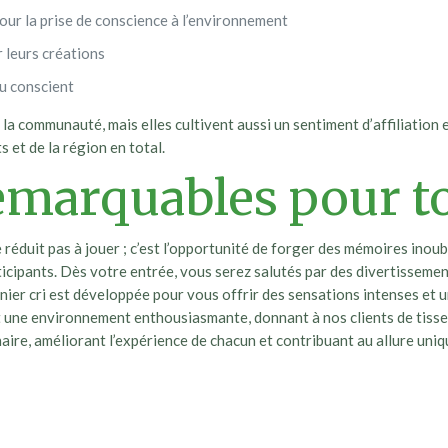
our la prise de conscience à l’environnement
 leurs créations
eu conscient
la communauté, mais elles cultivent aussi un sentiment d’affiliation
s et de la région en total.
emarquables pour to
 réduit pas à jouer ; c’est l’opportunité de forger des mémoires inou
icipants. Dès votre entrée, vous serez salutés par des divertissem
ier cri est développée pour vous offrir des sensations intenses et
une environnement enthousiasmante, donnant à nos clients de tisser
ire, améliorant l’expérience de chacun et contribuant au allure uniqu