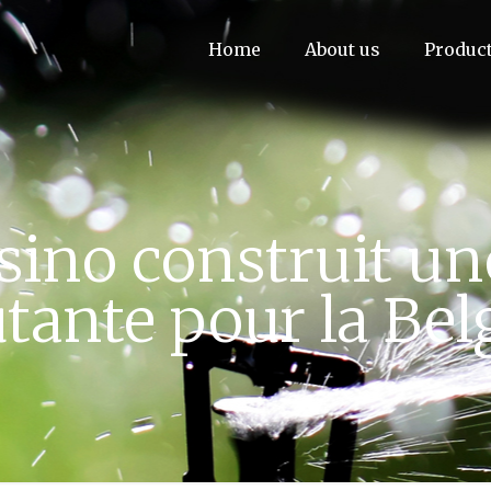
Home
About us
Produc
sino construit u
tante pour la Bel