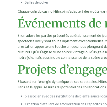
Salles de poker
Chaque coin du casino Hitnspin s’adapte à des goûts varié
Événements de r
Si on adore les parties présentés au établissement de jeux
spectacles live y sont tout simplement exceptionnelles, m
prestation apporte une touche unique, nous plongeant dan
culturel. Qu’il s’agisse d’une soirée vintage ou d’un gal
notre joie, mais aussi notre connaissance de la scène créat
Projets d’enga
S’basant sur l’énergie dynamique de ses spectacles, Hitns
liens et le appui. Assurés du potentiel des collaborations
S’associer avec des institutions de bienfaisance loc
Création d’ateliers de amélioration des capacités po