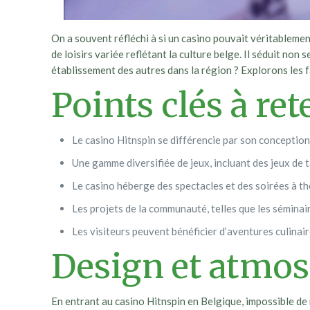
On a souvent réfléchi à si un casino pouvait véritablem
de loisirs variée reflétant la culture belge. Il séduit no
établissement des autres dans la région ? Explorons les f
Points clés à ret
Le casino Hitnspin se différencie par son conceptio
Une gamme diversifiée de jeux, incluant des jeux de ta
Le casino héberge des spectacles et des soirées à th
Les projets de la communauté, telles que les séminai
Les visiteurs peuvent bénéficier d’aventures culinair
Design et atmo
En entrant au casino Hitnspin en Belgique, impossible de