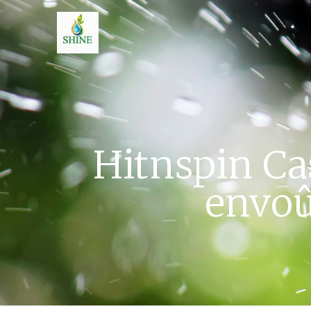
Hitnspin Ca
envoû