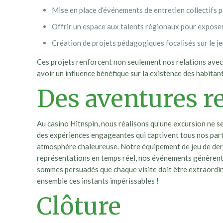
Mise en place d’événements de entretien collectifs p
Offrir un espace aux talents régionaux pour exposer
Création de projets pédagogiques focalisés sur le j
Ces projets renforcent non seulement nos relations avec 
avoir un influence bénéfique sur la existence des habitant
Des aventures r
Au casino Hitnspin, nous réalisons qu’une excursion ne se
des expériences engageantes qui captivent tous nos part
atmosphère chaleureuse. Notre équipement de jeu de dern
représentations en temps réel, nos événements génèrent 
sommes persuadés que chaque visite doit être extraordina
ensemble ces instants impérissables !
Clôture