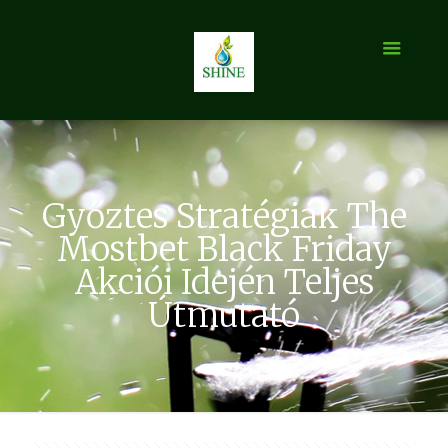
Győztes Stratégiák The
Mostbet Black Friday
Akciói Idején Teljes
Útmutató