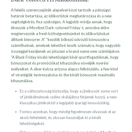
A felelős szerencsejáték alapelvei közé tartozik a pénzügyi
határok betartása, az időkorlátok meghatározása és a new
segítségkérés, fixa szükséges. A legjobb módja annak, hogy
élvezzük a Mostbet Dark-colored Friday-t, anordna előre
megtervezzük a fresh költségvetésünket és időkorlátokat
állítunk blessyrer. A” “kezdők bőkezű üdvözlő bónuszokra
számíthatnak, amelyek lehetővé teszik számukra, hogy nagyobb
összeggel kezdjenek un játszani a brand name new számlájukon.
“A Black Friday kiváló lehetőséget kínál sportfogadóknak, hogy
bónuszokat és promóciókat kihasználva növeljék nyerési
esélyeiket. A siker kulcsa arizona alapos felkészülés, a few kind
of stratégiák testreszabása és the kínált bónuszok maximális
kihasználása.
Ez a változatosság biztosítja, hogy a játékosok some sort
of játékélmények széles skálájához férjenek hozzá, a new
klasszikus játékoktól a legújabb iparági innovációkig.
Fontos azonban, hogy mindig figyelmesen olvassuk el az
akció feltételeit, és okosan használjuk ki a kínált
lehetőségeket.