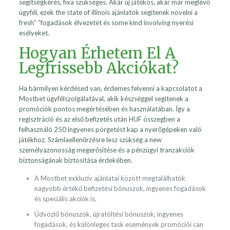
segítségkérés, fixa szükséges. Akár új játékos, akár már meglévő
ügyfél, ezek the state of illinois ajánlatok segítenek növelni a
fresh” “fogadások élvezetét és some kind involving nyerési
esélyeket.
Hogyan Érhetem El A
Legfrissebb Akciókat?
Ha bármilyen kérdésed van, érdemes felvenni a kapcsolatot a
Mostbet ügyfélszolgálatával, akik készséggel segítenek a
promóciók pontos megértésében és használatában. Így a
regisztráció és az első befizetés után HUF összegben a
felhasználó 250 ingyenes pörgetést kap a nyerőgépeken való
játékhoz. Számlaellenőrzésre lesz szükség a new
személyazonosság megerősítése és a pénzügyi tranzakciók
biztonságának biztosítása érdekében.
A Mostbet exkluzív ajánlatai között megtalálhatók
nagyobb értékű befizetési bónuszok, ingyenes fogadások
és speciális akciók is.
Üdvözlő bónuszok, újratöltési bónuszok, ingyenes
fogadások, és különleges task események promóciói can