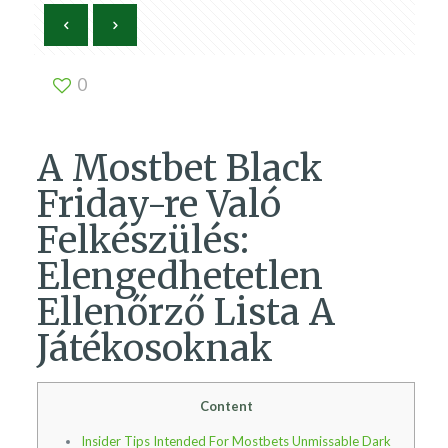
0
A Mostbet Black
Friday-re Való
Felkészülés:
Elengedhetetlen
Ellenőrző Lista A
Játékosoknak
Content
Insider Tips Intended For Mostbets Unmissable Dark