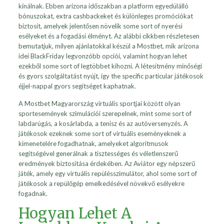
kínálnak. Ebben arizona időszakban a platform egyedülálló
bónuszokat, extra cashbackeket és különleges promóciókat
biztosít, amelyek jelentősen növelik some sort of nyerési
esélyeket és a fogadási élményt. Az alábbi cikkben részletesen
bemutatjuk, milyen ajánlatokkal készül a Mostbet, mik arizona
idei BlackFriday legvonzóbb opciói, valamint hogyan lehet
ezekből some sort of legtöbbet kihozni. A létesítmény minőségi
és gyors szolgáltatást nyújt, így the specific particular játékosok
éjjel-nappal gyors segítséget kaphatnak.
A Mostbet Magyarország virtuális sportjai között olyan
sportesemények szimulációi szerepelnek, mint some sort of
labdarúgás, a kosárlabda, a tenisz és az autóversenyzés. A
játékosok ezeknek some sort of virtuális eseményeknek a
kimenetelére fogadhatnak, amelyeket algoritmusok
segítségével generálnak a tisztességes és véletlenszerű
eredmények biztosítása érdekében. Az Aviátor egy népszerű
játék, amely egy virtuális repülésszimulátor, ahol some sort of
játékosok a repülőgép emelkedésével növekvő esélyekre
fogadnak.
Hogyan Lehet A