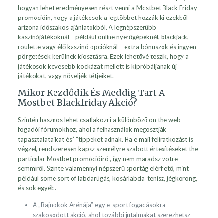
hogyan lehet eredményesen részt venni a Mostbet Black Friday
promócióin, hogy a játékosok a legtöbbet hozzák ki ezekből
arizona időszakos ajánlatokból. A legnépszerűbb
kaszinójátékoknál – például online nyerőgépeknél, blackjack,
roulette vagy élő kaszinó opcióknál – extra bónuszok és ingyen
pörgetések kerülnek kiosztásra. Ezek lehetővé teszik, hogy a
játékosok kevesebb kockázat mellett is kipróbáljanak új
játékokat, vagy növeljék tétjeiket.
Mikor Kezdődik És Meddig Tart A
Mostbet Blackfriday Akció?
Szintén hasznos lehet csatlakozni a különböző on the web
fogadói fórumokhoz, ahol a felhasználók megosztják
tapasztalataikat és” “tippeket adnak. Ha e mail feliratkozást is
végzel, rendszeresen kapsz személyre szabott értesítéseket the
particular Mostbet promócióiról, így nem maradsz votre
semmiről. Szinte valamennyi népszerű sportág elérhető, mint
például some sort of labdarúgás, kosárlabda, tenisz, jégkorong,
és sok egyéb.
A „Bajnokok Arénája” egy e-sport fogadásokra
szakosodott akció, ahol további jutalmakat szerezhetsz