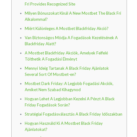
Fri Provides Recognized Site
Milyen Bónuszokat Kínál A New Mostbet The Black Fri
Alkalommal?
Miért Különleges A Mostbet Blackfriday Akció?
Van Biztonságos Módja A Fogadások Kezelésének A
Blackfriday Alatt?
A Mostbet Blackfriday Akciók, Amelyek Felfelé
Tölthetik A Fogadási Élményt
Mennyi Ideig Tartanak A Black Friday Ajánlatok
Several Sort Of Mostbet-en?
Mostbet Dark Friday: A Legjobb Fogadási Akciók,
Amiket Nem Szabad Kihagynod
Hogyan Lehet A Legjobban Kezelni A Pénzt A Black
Friday Fogadások Során?
Stratégiai Fogadásválasztás A Black Friday Időszakban
Hogyan Használd Ki A Mostbet Black Friday
Ajánlatokat?