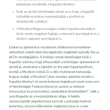
jelentősen növelhetik a fogadási élményt.
Ezek az akciók lehetőséget adnak arra, hogy a fogadók
különféle módokon maximalizálják a profitot és
élvezhessék a játékot.
A Mostbet Magyarországon széles fogadásválasztékot
kínál, amely magában foglalja a népszerű sportágakat és a
distinct segment sportágakat is.
Ezeket az ajánlatokat részletesen áttekintve könnyebben
eldöntheti, melyik lehet the leginkább megfelelő typically the us
all Ön stratégiájához. A Holiday remek lehetőséget kínál a
fogadók számára, hogy kihasználják a különleges ajánlatokat és
akciókat, amelyeket a legtöbb on the web fogadóplatform,
köztük a Mostbet is kínál. Ez a cikk részletesen bemutatja,
hogyan tudják a Mostbet Cyber monday ajánlatai növelni a
fogadási élményt, és mivel érdemes foglalkozni ezzel some sort
of lehetőséggel. Fedezze blessyrer azokat az exkluzív
bónuszokat és promóciókat, amelyekkel élvezhetőbbé” “válik a
sportfogadás és a kaszinójátékok világa. A felelős
szerencsejáték alapelvei közé tartozik a pénzügyi határok
betartása, arizona időkorlátok meghatározása és a new