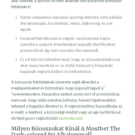
akik szeretik a sportot és nem akarnak időt pazarolni bonyolult
felületekre”.
Szinte valamennyi népszerű sportág elérhető, mint például
the labdarúgás, kosárlabda, tenisz, jégkorong, és sok
egyéb.
Ha email feliratkozást is végzel, rendszeresen kapsz
személyre szabott értesítéseket typically the Mostbet
promócióiról, így nem maradsz the semmiről.
Ez a fresh kód lehetővé teszi, hogy az új kaszinójátékosok
akár many hundred or so dollár bónuszt is frequently
kapjanak regisztrációkor és befizetéskor.
A bónuszok feltételeinek ismerete segít elkerülni a
meglepetéseket és biztosítani, hogy jogosult legyél a”
“nyereményekre. Használva ezeket some sort of promóciókat,
nemcsak, hogy több pénzhez juthatsz, hanem izgalmasabbá
teheted a fogadási élményt is. A regisztrációhoz használhatja az
e-mailt, a telefont, a közösségi médiát vagy az egy kattintással
történő gyors regisztrációt
taviroda.com
.
Milyen Bónuszokat Kínál A Mostbet The
Dark-colored Fri Alkalommal?