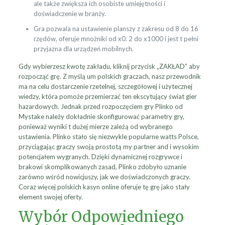
ale także zwiększa ich osobiste umiejętności i
doświadczenie w branży.
Gra pozwala na ustawienie planszy z zakresu od 8 do 16
rzędów, oferuje mnożniki od x0. 2 do x1000 i jest t pełni
przyjazna dla urządzeń mobilnych.
Gdy wybierzesz kwotę zakładu, kliknij przycisk „ZAKŁAD” aby
rozpocząć grę. Z myślą um polskich graczach, nasz przewodnik
ma na celu dostarczenie rzetelnej, szczegółowej i użytecznej
wiedzy, która pomoże przemierzać ten ekscytujący świat gier
hazardowych. Jednak przed rozpoczęciem gry Plinko od
Mystake należy dokładnie skonfigurować parametry gry,
ponieważ wyniki t dużej mierze zależą od wybranego
ustawienia. Plinko stało się niezwykle popularne watts Polsce,
przyciągając graczy swoją prostotą my partner and i wysokim
potencjałem wygranych. Dzięki dynamicznej rozgrywce i
brakowi skomplikowanych zasad, Plinko zdobyło uznanie
zarówno wśród nowicjuszy, jak we doświadczonych graczy.
Coraz więcej polskich kasyn online oferuje tę grę jako stały
element swojej oferty.
Wybór Odpowiedniego