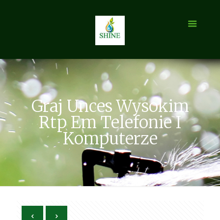
Graj Unces Wysokim
Rtp Em Telefonie I
Komputerze