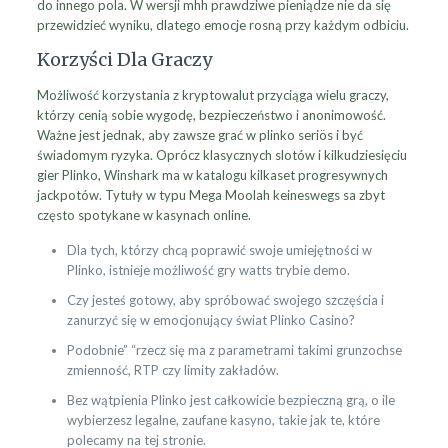
do innego pola. W wersji mhh prawdziwe pieniądze nie da się
przewidzieć wyniku, dlatego emocje rosną przy każdym odbiciu.
Korzyści Dla Graczy
Możliwość korzystania z kryptowalut przyciąga wielu graczy,
którzy cenią sobie wygodę, bezpieczeństwo i anonimowość.
Ważne jest jednak, aby zawsze grać w plinko seriös i być
świadomym ryzyka. Oprócz klasycznych slotów i kilkudziesięciu
gier Plinko, Winshark ma w katalogu kilkaset progresywnych
jackpotów. Tytuły w typu Mega Moolah keineswegs sa zbyt
często spotykane w kasynach online.
Dla tych, którzy chcą poprawić swoje umiejętności w
Plinko, istnieje możliwość gry watts trybie demo.
Czy jesteś gotowy, aby spróbować swojego szczęścia i
zanurzyć się w emocjonujący świat Plinko Casino?
Podobnie” “rzecz się ma z parametrami takimi grunzochse
zmienność, RTP czy limity zakładów.
Bez wątpienia Plinko jest całkowicie bezpieczną grą, o ile
wybierzesz legalne, zaufane kasyno, takie jak te, które
polecamy na tej stronie.