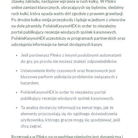
stawkę zakładu, następnie wprawia w ruch kulkę. W Plinko
online zamiast klasycznych, obracających się bębnów, śledzimy
ruch kulki, która opada watts dół zgodnie z prawem grawitacji.
Po drodze kulka omija przeszkody i ląduje w jednym z otworów
na dole piramidy. PolskieKasynoHEX in order to niezależny
portal publikujący recenzje wiodących spółek kasynowych.
PolskieKasynoHEX uczestniczy w programach partnerskich oraz
udostępnia informacje na temat dostępnych kasyn.
Jeśli porównasz Plinko z innymi podobnymi automatami
do gry, po prostu nie możesz znaleźć odpowiedników.
Ustanowienie limity czasowych oraz finansowych jest
kluczowe perform uniknięcia problemów związanych z
hazardem.
PolskieKasynoHEX in order to niezależny portal
publikujący recenzje wiodących spółek kasynowych.
Ta analiza dostarczy informacji na temat tego, jak te
elementy przyczyniają się do ogólnego doświadczenia
użytkownika, którego gracze mogą się spodziewać, jeśli
chcą zagrać.
Rozgrywka w Plinko na prawdziwe pieniądze jest dynamiczna i