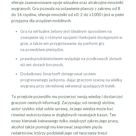
oferuje zaawansowane opcje wizualne oraz atrakcyjne mnożniki
wygranych. Gra pozwala na ustawienie planszy z zakresu od 8
do 16 rzędów, oferuje mnożniki od x0. 2 do x1000 i jest w pełni
przyjazna dla urządzeń mobilnych.
Gra na wirtualne żetony jest idealnym sposobem na
oswojenie się z różnymi opcjami i funkcjami dostępnymi w
grze, a także em przygotowanie się perform gry
na prawdziwe pieniądze.
prawdopodobieństwem wyląduje na środkowych slotach
niż em slotach bocznych,
Dodatkowo Smartsoft zintegrował system
progresywnego jackpota, dając graczom szansę na wielką
wygraną przy określonej sekwencji spadających kulek.
To przejście pozwoliło mu poszerzyć swoją wiedzę i dostarczyć
graczom cennych informacji. Zaczynając od recenzji slotów,
autor szybko zdał sobie sprawę, że jego wiedza może być
również wykorzystana w dogłębnych recenzjach kasyn. Ten
nowy kierunek keineswegs tylko zwiększył zakres jego pracy,
alcohol także pomógł mu kierować zespołem pięciu
redaktorów, którzy podzielali jego cel tworzenia treści