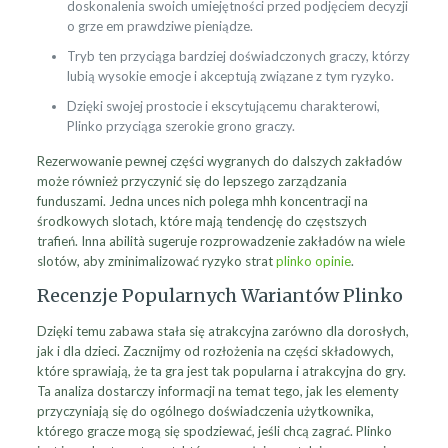
doskonalenia swoich umiejętności przed podjęciem decyzji
o grze em prawdziwe pieniądze.
Tryb ten przyciąga bardziej doświadczonych graczy, którzy
lubią wysokie emocje i akceptują związane z tym ryzyko.
Dzięki swojej prostocie i ekscytującemu charakterowi,
Plinko przyciąga szerokie grono graczy.
Rezerwowanie pewnej części wygranych do dalszych zakładów
może również przyczynić się do lepszego zarządzania
funduszami. Jedna unces nich polega mhh koncentracji na
środkowych slotach, które mają tendencję do częstszych
trafień. Inna abilità sugeruje rozprowadzenie zakładów na wiele
slotów, aby zminimalizować ryzyko strat
plinko opinie
.
Recenzje Popularnych Wariantów Plinko
Dzięki temu zabawa stała się atrakcyjna zarówno dla dorosłych,
jak i dla dzieci. Zacznijmy od rozłożenia na części składowych,
które sprawiają, że ta gra jest tak popularna i atrakcyjna do gry.
Ta analiza dostarczy informacji na temat tego, jak les elementy
przyczyniają się do ogólnego doświadczenia użytkownika,
którego gracze mogą się spodziewać, jeśli chcą zagrać. Plinko