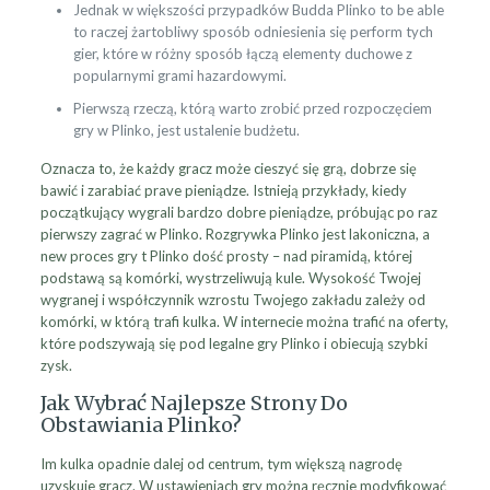
Jednak w większości przypadków Budda Plinko to be able
to raczej żartobliwy sposób odniesienia się perform tych
gier, które w różny sposób łączą elementy duchowe z
popularnymi grami hazardowymi.
Pierwszą rzeczą, którą warto zrobić przed rozpoczęciem
gry w Plinko, jest ustalenie budżetu.
Oznacza to, że każdy gracz może cieszyć się grą, dobrze się
bawić i zarabiać prave pieniądze. Istnieją przykłady, kiedy
początkujący wygrali bardzo dobre pieniądze, próbując po raz
pierwszy zagrać w Plinko. Rozgrywka Plinko jest lakoniczna, a
new proces gry t Plinko dość prosty – nad piramidą, której
podstawą są komórki, wystrzeliwują kule. Wysokość Twojej
wygranej i współczynnik wzrostu Twojego zakładu zależy od
komórki, w którą trafi kulka. W internecie można trafić na oferty,
które podszywają się pod legalne gry Plinko i obiecują szybki
zysk.
Jak Wybrać Najlepsze Strony Do
Obstawiania Plinko?
Im kulka opadnie dalej od centrum, tym większą nagrodę
uzyskuje gracz. W ustawieniach gry można ręcznie modyfikować