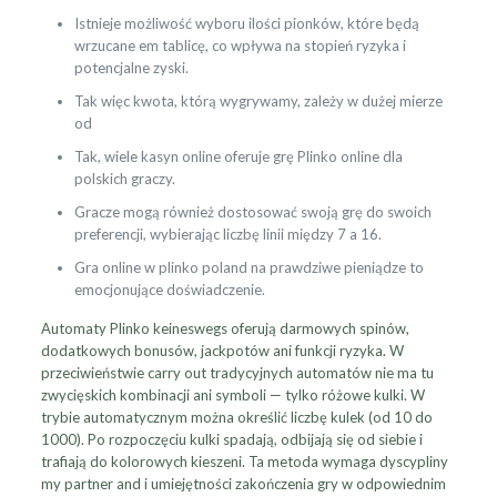
Istnieje możliwość wyboru ilości pionków, które będą
wrzucane em tablicę, co wpływa na stopień ryzyka i
potencjalne zyski.
Tak więc kwota, którą wygrywamy, zależy w dużej mierze
od
Tak, wiele kasyn online oferuje grę Plinko online dla
polskich graczy.
Gracze mogą również dostosować swoją grę do swoich
preferencji, wybierając liczbę linii między 7 a 16.
Gra online w plinko poland na prawdziwe pieniądze to
emocjonujące doświadczenie.
Automaty Plinko keineswegs oferują darmowych spinów,
dodatkowych bonusów, jackpotów ani funkcji ryzyka. W
przeciwieństwie carry out tradycyjnych automatów nie ma tu
zwycięskich kombinacji ani symboli — tylko różowe kulki. W
trybie automatycznym można określić liczbę kulek (od 10 do
1000). Po rozpoczęciu kulki spadają, odbijają się od siebie i
trafiają do kolorowych kieszeni. Ta metoda wymaga dyscypliny
my partner and i umiejętności zakończenia gry w odpowiednim