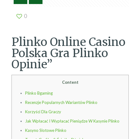
0
Plinko Online Casino
Polska Gra Plinko
Opinie”
Content
Plinko Bgaming
Recenzje Popularnych Wariantów Plinko
Korzyści Dla Graczy
Jak Wpłacać I Wypłacać Pieniądze W Kasynie Plinko
Kasyno Slotowe Plinko