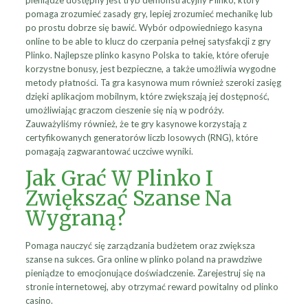
pieniądze dostępny jest tryb demonstracyjny Plinko, który
pomaga zrozumieć zasady gry, lepiej zrozumieć mechanikę lub
po prostu dobrze się bawić. Wybór odpowiedniego kasyna
online to be able to klucz do czerpania pełnej satysfakcji z gry
Plinko. Najlepsze plinko kasyno Polska to takie, które oferuje
korzystne bonusy, jest bezpieczne, a także umożliwia wygodne
metody płatności. Ta gra kasynowa mum również szeroki zasięg
dzięki aplikacjom mobilnym, które zwiększają jej dostępność,
umożliwiając graczom cieszenie się nią w podróży.
Zauważyliśmy również, że te gry kasynowe korzystają z
certyfikowanych generatorów liczb losowych (RNG), które
pomagają zagwarantować uczciwe wyniki.
Jak Grać W Plinko I
Zwiększać Szanse Na
Wygraną?
Pomaga nauczyć się zarządzania budżetem oraz zwiększa
szanse na sukces. Gra online w plinko poland na prawdziwe
pieniądze to emocjonujące doświadczenie. Zarejestruj się na
stronie internetowej, aby otrzymać reward powitalny od plinko
casino.