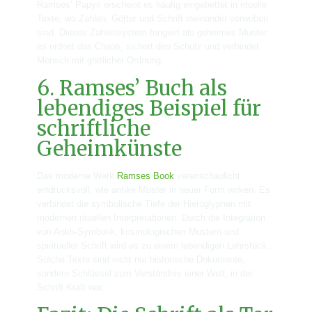
Ramses’ Papyri erscheint es häufig eingebettet in rituelle
Texte, wo Zahlen, Götter und Schrift ineinander verwoben
sind. Dieses Zahlensystem fungiert als geheimes Muster:
es ordnet das Chaos, sichert den Schutz und verbindet
Mensch mit göttlicher Ordnung.
6. Ramses’ Buch als
lebendiges Beispiel für
schriftliche
Geheimkünste
Das moderne Werk
Ramses Book
veranschaulicht
eindrucksvoll, wie antike Muster in neuer Form wirken. Es
verbindet die symbolische Tiefe der Hieroglyphen mit
modernen rituellen Interpretationen. Durch die Integration
von Ankh-Symbolik, kosmologischen Mustern und
spiritueller Schrift wird es zu einem lebendigen Lehrstück.
Solche Texte sind nicht nur historische Dokumente,
sondern Schlüssel zum Verständnis einer Welt, in der
Schrift Kraft war.