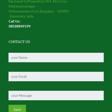
Raj Gopal G.(Proprietor) 364, 4th Cross,
Vidyamanyanagar,
Vishwaneedam Post, Bengaluru - 560091
, Karnataka, India
Call Us:
08588849199
CONTACT US