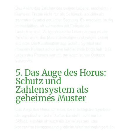
Das Ankh, das Zeichen des ewigen Lebens, erscheint in
Ramses’ Texten nicht nur als Schmuck, sondern als
zentrales Symbol göttlicher Segnung. Es erscheint häufig
in Inschriften, oft verbunden mit Formeln der
Unsterblichkeit. Zeitgenössische Leser nahmen es als
Amulett wahr, das Machtübernahme und ewiges Leben
sicherte. Die Kombination aus Schrift, Symbol und
rituellem Kontext schuf eine tiefgreifende Botschaft: Das
Leben des Pharaos war mit der kosmischen Ordnung
verwoben.
5. Das Auge des Horus:
Schutz und
Zahlensystem als
geheimes Muster
Das Auge des Horus ist eines der mächtigsten Symbole
der ägyptischen Schriftkultur. Es steht nicht nur für
Schutz, sondern ist auch ein Zahlensystem, das
kosmische Harmonie und göttliche Weisheit verkörpert. In