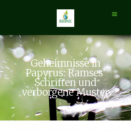
Geheimnisse in
Papyrus: Ramses’
Schriften und
verborgene Muster