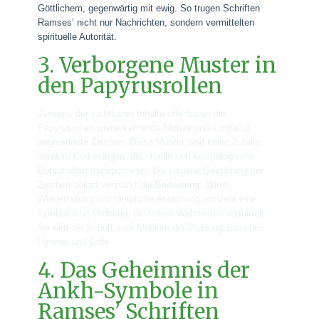
Göttlichem, gegenwärtig mit ewig. So trugen Schriften
Ramses’ nicht nur Nachrichten, sondern vermittelten
spirituelle Autorität.
3. Verborgene Muster in
den Papyrusrollen
Jenseits der sichtbaren Inhalte offenbaren die
Papyrusrollen wiederkehrende Motive und sorgfältig
angeordnete Zeichen. Diese Muster sind keine Zufälle,
sondern Codierungen, die rituelle und kosmologische
Botschaften transportieren. Die visuelle Gestaltung der
Zeichen selbst verstärkt die Bedeutung: Durch
Wiederholung und räumliche Anordnung entsteht eine
symbolische Ordnung, die tiefere Wahrheiten vermittelt.
So wird die Schrift zum Medium der Ordnung zwischen
Himmel und Erde.
4. Das Geheimnis der
Ankh-Symbole in
Ramses’ Schriften