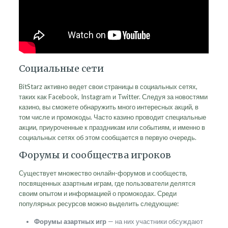
Социальные сети
BitStarz активно ведет свои страницы в социальных сетях,
таких как Facebook, Instagram и Twitter. Следуя за новостями
казино, вы сможете обнаружить много интересных акций, в
том числе и промокоды. Часто казино проводит специальные
акции, приуроченные к праздникам или событиям, и именно в
социальных сетях об этом сообщается в первую очередь.
Форумы и сообщества игроков
Существует множество онлайн-форумов и сообществ,
посвященных азартным играм, где пользователи делятся
своим опытом и информацией о промокодах. Среди
популярных ресурсов можно выделить следующие:
Форумы азартных игр
— на них участники обсуждают