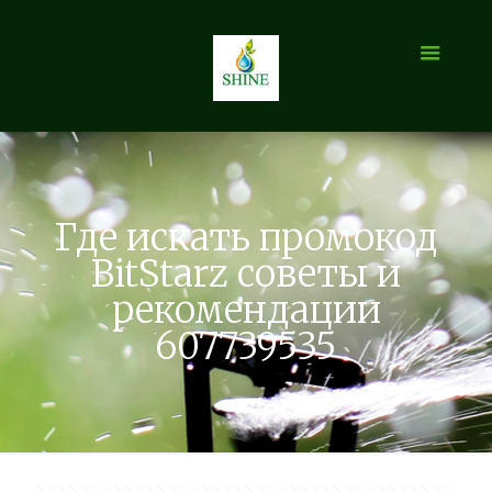
Где искать промокод
BitStarz советы и
рекомендации
607739535