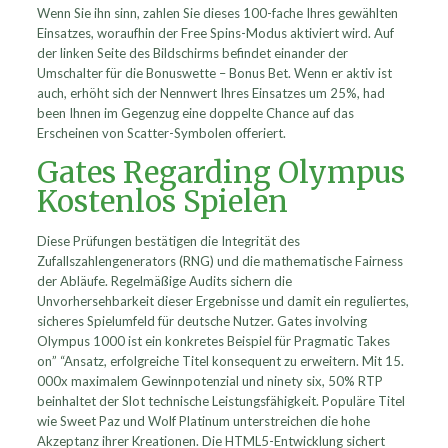
Wenn Sie ihn sinn, zahlen Sie dieses 100-fache Ihres gewählten
Einsatzes, woraufhin der Free Spins-Modus aktiviert wird. Auf
der linken Seite des Bildschirms befindet einander der
Umschalter für die Bonuswette – Bonus Bet. Wenn er aktiv ist
auch, erhöht sich der Nennwert Ihres Einsatzes um 25%, had
been Ihnen im Gegenzug eine doppelte Chance auf das
Erscheinen von Scatter-Symbolen offeriert.
Gates Regarding Olympus
Kostenlos Spielen
Diese Prüfungen bestätigen die Integrität des
Zufallszahlengenerators (RNG) und die mathematische Fairness
der Abläufe. Regelmäßige Audits sichern die
Unvorhersehbarkeit dieser Ergebnisse und damit ein reguliertes,
sicheres Spielumfeld für deutsche Nutzer. Gates involving
Olympus 1000 ist ein konkretes Beispiel für Pragmatic Takes
on” “Ansatz, erfolgreiche Titel konsequent zu erweitern. Mit 15.
000x maximalem Gewinnpotenzial und ninety six, 50% RTP
beinhaltet der Slot technische Leistungsfähigkeit. Populäre Titel
wie Sweet Paz und Wolf Platinum unterstreichen die hohe
Akzeptanz ihrer Kreationen. Die HTML5-Entwicklung sichert