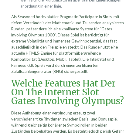
wenn sich die Multiplikatoren über starken Linienschlägen
anordnung in einer linie.
Als Seasoned hochvolatiler Pragmatic Participate in Slots, mit
tiefem Verständnis der Mathematik und Tausenden analysierten
Runden, präsentiere ich eine knallharte System für “Gates
involving Olympus 1000”. Dieses Spiel ist berüchtigt für
extreme Volatilität und immenses Gewinnpotenzial, das fast
ausschließlich in den Freispielen steckt. Das Runde nutzt eine
actuelle HTML5-Engine für plattformübergreifende
Kompatibilität (Desktop, Mobil, Tablet). Die Integrität und
Fairness kklk Spiels wird durch einen zertifizierten
Zufallszahlengenerator (RNG) sichergestellt.
Welche Features Hat Der
On The Internet Slot
Gates Involving Olympus?
Diese Aufhebung einer verbindung erzeugt zwei
verschiedenartige Rhythmen zwischen Basis- und Bonusspiel,
während gleichzeitig kohärente Symbolrollen in beiden
Zuständen beibehalten werden. Es besteht jedoch perish Gefahr