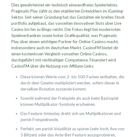
Dies gewährleistet ein technisch einwandfreies Spielerlebnis.
Pragmatic Play zählt zu den etablierten Entwicklern im iGaming-
Sektor. Seit seiner Gründung hat das Gestalten ein breites Stock
portfolio aufgebaut, das vonseiten innovativen Slots über Live
Casino bis hin zu Bingo reicht. Der Fokus liegt bei modernsten
Spielmechaniken sowie hoher Grafikqualität, was Pragmatic
Play über einem wichtigen Partner für Online-Casinos macht,
insbesondere auch im deutschen Markt. CasinoFM bietet dir
einen kostenlosen Vergleich vonseiten Online Casinos,
durchgeführt mit reichhaltiger Competence. Finanziert wird
CasinoFM über die Nutzung von Affiliate-Links.
Diese können Werte vom 2- bis 500-Fachen enthalten, die
durch dem Gewinn multipliziert werden, sofern dieser in
derselben Rotation zustande kommt.
Sowohl während der Freispiele als auch beim Basisspiel
können Multiplikator-Symbole erscheinen.
Das Feature-Interplay dreht sich um Multiplikatoren und
perish Freispielrunde.
Perfekt, um perish Volatilität zu spüren (sehr hoch, five von
5 Blitzen) oder das Ante-Bet-Feature auszuprobieren,