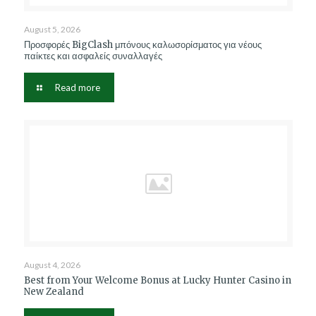
August 5, 2026
Προσφορές BigClash μπόνους καλωσορίσματος για νέους
παίκτες και ασφαλείς συναλλαγές
Read more
August 4, 2026
Best from Your Welcome Bonus at Lucky Hunter Casino in
New Zealand