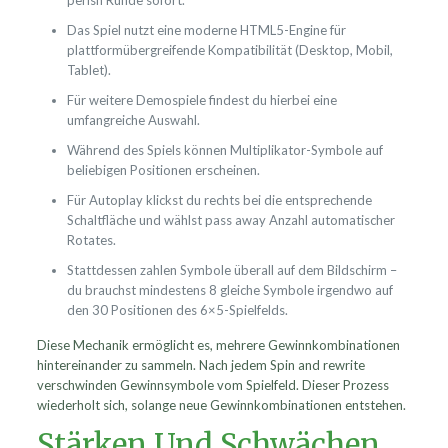
perish Runde sofort.
Das Spiel nutzt eine moderne HTML5-Engine für
plattformübergreifende Kompatibilität (Desktop, Mobil,
Tablet).
Für weitere Demospiele findest du hierbei eine
umfangreiche Auswahl.
Während des Spiels können Multiplikator-Symbole auf
beliebigen Positionen erscheinen.
Für Autoplay klickst du rechts bei die entsprechende
Schaltfläche und wählst pass away Anzahl automatischer
Rotates.
Stattdessen zahlen Symbole überall auf dem Bildschirm –
du brauchst mindestens 8 gleiche Symbole irgendwo auf
den 30 Positionen des 6×5-Spielfelds.
Diese Mechanik ermöglicht es, mehrere Gewinnkombinationen
hintereinander zu sammeln. Nach jedem Spin and rewrite
verschwinden Gewinnsymbole vom Spielfeld. Dieser Prozess
wiederholt sich, solange neue Gewinnkombinationen entstehen.
Stärken Und Schwächen