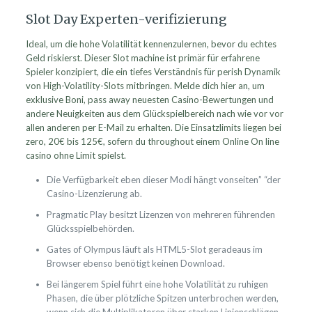
Slot Day Experten-verifizierung
Ideal, um die hohe Volatilität kennenzulernen, bevor du echtes
Geld riskierst. Dieser Slot machine ist primär für erfahrene
Spieler konzipiert, die ein tiefes Verständnis für perish Dynamik
von High-Volatility-Slots mitbringen. Melde dich hier an, um
exklusive Boni, pass away neuesten Casino-Bewertungen und
andere Neuigkeiten aus dem Glückspielbereich nach wie vor vor
allen anderen per E-Mail zu erhalten. Die Einsatzlimits liegen bei
zero, 20€ bis 125€, sofern du throughout einem Online On line
casino ohne Limit spielst.
Die Verfügbarkeit eben dieser Modi hängt vonseiten” “der
Casino-Lizenzierung ab.
Pragmatic Play besitzt Lizenzen von mehreren führenden
Glücksspielbehörden.
Gates of Olympus läuft als HTML5-Slot geradeaus im
Browser ebenso benötigt keinen Download.
Bei längerem Spiel führt eine hohe Volatilität zu ruhigen
Phasen, die über plötzliche Spitzen unterbrochen werden,