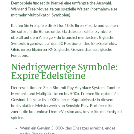
Demospiele findest du hierbei eine umfangreiche Auswahl.
Während Free Moves gelten spezielle Walzen (normalerweise
mit mehr Multiplikator-Symbolen).
Kaufen Sie Freispiele direkt für 100x Ihren Einsatz und starten
Sie sofort in die Bonusrunde. Stattdessen zahlen Symbole
überall auf dem Anzeige – du brauchst mindestens 8 gleiche
Symbole irgendwo auf den 30 Positionen des 6×5-Spielfelds.
Gleicher zertifizierter RNG, gleiche Gewinnchancen, gleiche
Functions.
Niedrigwertige Symbole:
Expire Edelsteine
Der revolutionäre Zeus-Slot mit Pay Anyplace System, Tumble-
Mechanik und Multiplikatoren bis 500x. Erleben Sie optimisée
Gewinne bis your five. 000x Ihrem Kapitaleinsatz in diesem
hochvolatilen Meisterwerk von Sensible Play. Probieren Sie
zuerst die kostenlose Demo-Version aus, bevor Sie mit Echtgeld
spielen.
Wenn ein Gewinn 5. 000x des Einsatzes erreicht, endet