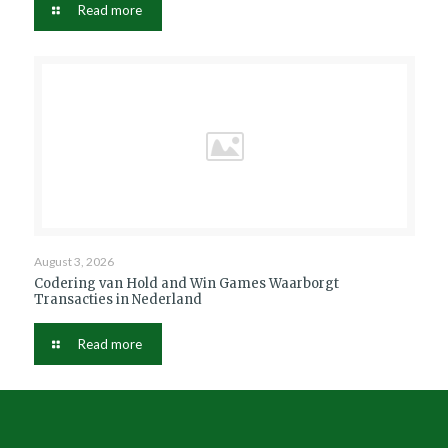
Read more
August 3, 2026
Codering van Hold and Win Games Waarborgt
Transacties in Nederland
Read more