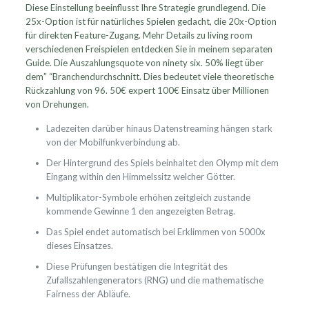
Diese Einstellung beeinflusst Ihre Strategie grundlegend. Die
25x-Option ist für natürliches Spielen gedacht, die 20x-Option
für direkten Feature-Zugang. Mehr Details zu living room
verschiedenen Freispielen entdecken Sie in meinem separaten
Guide. Die Auszahlungsquote von ninety six. 50% liegt über
dem” “Branchendurchschnitt. Dies bedeutet viele theoretische
Rückzahlung von 96. 50€ expert 100€ Einsatz über Millionen
von Drehungen.
Ladezeiten darüber hinaus Datenstreaming hängen stark
von der Mobilfunkverbindung ab.
Der Hintergrund des Spiels beinhaltet den Olymp mit dem
Eingang within den Himmelssitz welcher Götter.
Multiplikator-Symbole erhöhen zeitgleich zustande
kommende Gewinne 1 den angezeigten Betrag.
Das Spiel endet automatisch bei Erklimmen von 5000x
dieses Einsatzes.
Diese Prüfungen bestätigen die Integrität des
Zufallszahlengenerators (RNG) und die mathematische
Fairness der Abläufe.