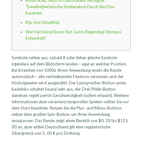
Bonus-kauf: Nicht In Deutschland Verfügbar”
“[newline]technische Spielanalyse Durch Slot Day
Experten
Rtp Und Volatilität
Wer Hat Living Room Slot Gates Regarding Olympus
Entwickelt?
Symbole zahlen aus, sobald 8 oder lieber gleiche Symbole
irgendwo auf dem Bildschirm landen – egal an welcher Position.
Bei Erreichen von 5000x Ihrem Anwendung endet die Runde
automatisch – alle verbleibenden Features verwesen, und der
Höchstgewinn wird ausgezahlt. Der Lautsprecher-Button unten
backlinks schaltet Sound sehr aus, der Drei-Pfeile-Button
daneben regelt perish Geschwindigkeit (sofern erlaubt). Weitere
Informationen über verantwortungsvolles Spielen sollten Sie vor
dem Start beachten. Nutzen Sie die Plus- und Minus-Buttons
neben dem großen Spin-Button, um Ihren Anwendung
anzupassen. Das Runde zeigt einen Bereich von $0. 20 bis $125.
00 an, aber within Deutschland gilt eine regulatorische
Obergrenze von 1, 00 € pro Drehung.