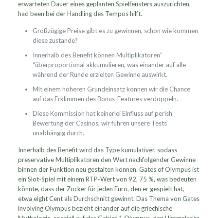
erwarteten Dauer eines geplanten Spielfensters auszurichten,
had been bei der Handling des Tempos hilft.
Großzügige Preise gibt es zu gewinnen, schon wie kommen
diese zustande?
Innerhalb des Benefit können Multiplikatoren”
“überproportional akkumulieren, was einander auf alle
während der Runde erzielten Gewinne auswirkt.
Mit einem höheren Grundeinsatz können wir die Chance
auf das Erklimmen des Bonus-Features verdoppeln.
Diese Kommission hat keinerlei Einfluss auf perish
Bewertung der Casinos, wir führen unsere Tests
unabhängig durch.
Innerhalb des Benefit wird das Type kumulativer, sodass
preservative Multiplikatoren den Wert nachfolgender Gewinne
binnen der Funktion neu gestalten können. Gates of Olympus ist
ein Slot-Spiel mit einem RTP-Wert von 92, 75 %, was bedeuten
könnte, dass der Zocker für jeden Euro, den er gespielt hat,
etwa eight Cent als Durchschnitt gewinnt. Das Thema von Gates
involving Olympus bezieht einander auf die griechische