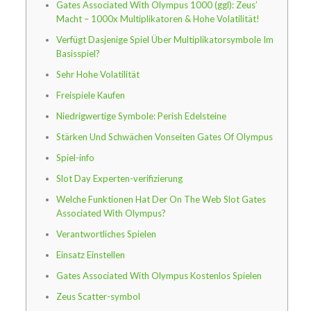
Gates Associated With Olympus 1000 (ggl): Zeus’
Macht – 1000x Multiplikatoren & Hohe Volatilität!
Verfügt Dasjenige Spiel Über Multiplikatorsymbole Im
Basisspiel?
Sehr Hohe Volatilität
Freispiele Kaufen
Niedrigwertige Symbole: Perish Edelsteine
Stärken Und Schwächen Vonseiten Gates Of Olympus
Spiel-info
Slot Day Experten-verifizierung
Welche Funktionen Hat Der On The Web Slot Gates
Associated With Olympus?
Verantwortliches Spielen
Einsatz Einstellen
Gates Associated With Olympus Kostenlos Spielen
Zeus Scatter-symbol