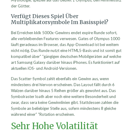
Mythologie, speziell auf das Gebiet 1 Olympus, den Himmelssitz
der Götter.
Verfügt Dieses Spiel Über
Multiplikatorsymbole Im Basisspiel?
Bei Erreichen kklk 5000x-Gewinns endet expire Runde sofort,
alle verbleibenden Features verwesen. Gates of Olympus 1000
läuft geradeaus im Browser, das App-Download ist bei weitem
nicht nötig. Das Runde nutzt eine HTML5-Basis und ist somit gut
kompatibel über” “gängigen deutschen Mobilgeräten auf welche
art Samsung Galaxy darüber hinaus iPhones. Es funktioniert auf
aktuellen iOS- und Android-Versionen.
Das Scatter-Symbol zahlt ebenfalls ein Gewinn aus, wenn
mindestens drei hiervon erscheinen. Das Layout fällt durch 6
Walzen darüber hinaus 5 Reihen größer als gewohnt aus. Das
Symbolraster loath aber noch eine weitere Besonderheit und
zwar, dass sera keine Gewinnlinien gibt. Stattdessen zahlen die
Symbole an beliebiger Stelle aus, sofern mindestens 8 gleiche
während einer” “Rotation erscheinen.
Sehr Hohe Volatilität