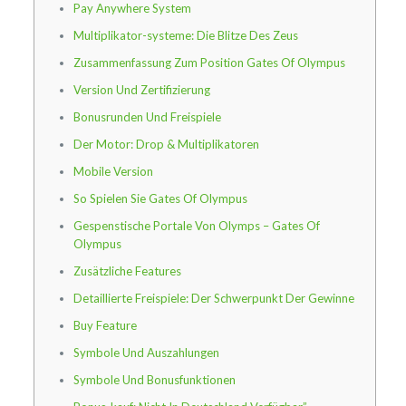
Pay Anywhere System
Multiplikator-systeme: Die Blitze Des Zeus
Zusammenfassung Zum Position Gates Of Olympus
Version Und Zertifizierung
Bonusrunden Und Freispiele
Der Motor: Drop & Multiplikatoren
Mobile Version
So Spielen Sie Gates Of Olympus
Gespenstische Portale Von Olymps – Gates Of
Olympus
Zusätzliche Features
Detaillierte Freispiele: Der Schwerpunkt Der Gewinne
Buy Feature
Symbole Und Auszahlungen
Symbole Und Bonusfunktionen