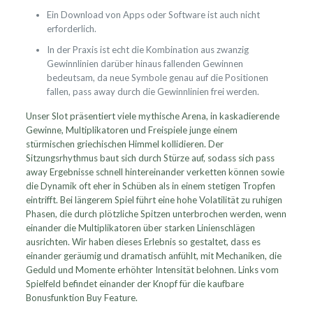
Ein Download von Apps oder Software ist auch nicht
erforderlich.
In der Praxis ist echt die Kombination aus zwanzig
Gewinnlinien darüber hinaus fallenden Gewinnen
bedeutsam, da neue Symbole genau auf die Positionen
fallen, pass away durch die Gewinnlinien frei werden.
Unser Slot präsentiert viele mythische Arena, in kaskadierende
Gewinne, Multiplikatoren und Freispiele junge einem
stürmischen griechischen Himmel kollidieren. Der
Sitzungsrhythmus baut sich durch Stürze auf, sodass sich pass
away Ergebnisse schnell hintereinander verketten können sowie
die Dynamik oft eher in Schüben als in einem stetigen Tropfen
eintrifft. Bei längerem Spiel führt eine hohe Volatilität zu ruhigen
Phasen, die durch plötzliche Spitzen unterbrochen werden, wenn
einander die Multiplikatoren über starken Linienschlägen
ausrichten. Wir haben dieses Erlebnis so gestaltet, dass es
einander geräumig und dramatisch anfühlt, mit Mechaniken, die
Geduld und Momente erhöhter Intensität belohnen. Links vom
Spielfeld befindet einander der Knopf für die kaufbare
Bonusfunktion Buy Feature.