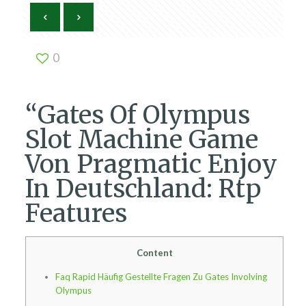
0
“Gates Of Olympus
Slot Machine Game
Von Pragmatic Enjoy
In Deutschland: Rtp
Features
Content
Faq Rapid Häufig Gestellte Fragen Zu Gates Involving
Olympus