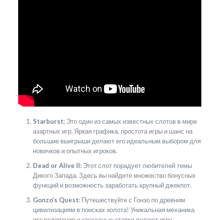
Starburst:
Это один из самых известных слотов в мире
азартных игр. Яркая графика, простота игры и шанс на
большие выигрыши делают его идеальным выбором для
новичков и опытных игроков.
Dead or Alive II:
Этот слот порадует любителей темы
Дикого Запада. Здесь вы найдете множество бонусных
функций и возможность заработать крупный джекпот.
Gonzo’s Quest:
Путешествуйте с Гонзо по древним
цивилизациям в поисках золота! Уникальная механика
исследования и каскадные ставки делают игру