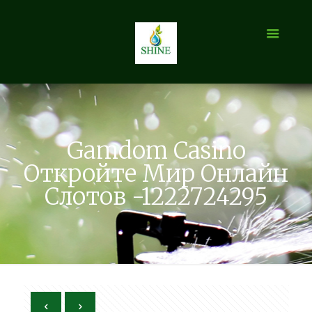
Gamdom Casino
Откройте Мир Онлайн
Слотов -1222724295