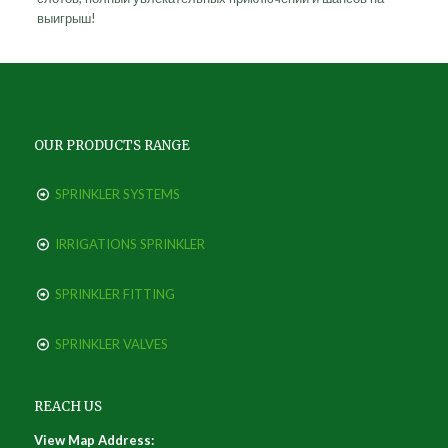
выигрыш!
OUR PRODUCTS RANGE
SPRINKLER SYSTEMS
IRRIGATIONS SPRINKLER
SPRINKLER FITTING
SPRINKLER VALVES
REACH US
View Map Address: