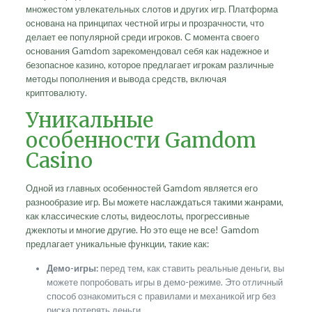
множестом увлекательных слотов и других игр. Платформа
основана на принципах честной игры и прозрачности, что
делает ее популярной среди игроков. С момента своего
основания Gamdom зарекомендовал себя как надежное и
безопасное казино, которое предлагает игрокам различные
методы пополнения и вывода средств, включая
криптовалюту.
Уникальные
особенности Gamdom
Casino
Одной из главных особенностей Gamdom является его
разнообразие игр. Вы можете наслаждаться такими жанрами,
как классические слоты, видеослоты, прогрессивные
джекпоты и многие другие. Но это еще не все! Gamdom
предлагает уникальные функции, такие как:
Демо-игры:
перед тем, как ставить реальные деньги, вы
можете попробовать игры в демо-режиме. Это отличный
способ ознакомиться с правилами и механикой игр без
риска потерять деньги.