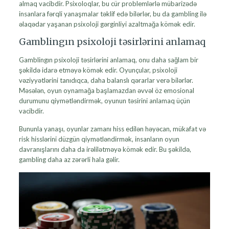
almaq vacibdir. Psixoloqlar, bu cür problemlərlə mübarizədə
insanlara fərqli yanaşmalar təklif edə bilərlər, bu da gambling ilə
əlaqədar yaşanan psixoloji gərginliyi azaltmağa kömək edir.
Gamblingın psixoloji təsirlərini anlamaq
Gamblingın psixoloji təsirlərini anlamaq, onu daha sağlam bir
şəkildə idarə etməyə kömək edir. Oyunçular, psixoloji
vəziyyətlərini tanıdıqca, daha balanslı qərarlar verə bilərlər.
Məsələn, oyun oynamağa başlamazdan əvvəl öz emosional
durumunu qiymətləndirmək, oyunun təsirini anlamaq üçün
vacibdir.
Bununla yanaşı, oyunlar zamanı hiss edilən həyəcan, mükafat və
risk hisslərini düzgün qiymətləndirmək, insanların oyun
davranışlarını daha da irəlilətməyə kömək edir. Bu şəkildə,
gambling daha az zərərli hala gəlir.