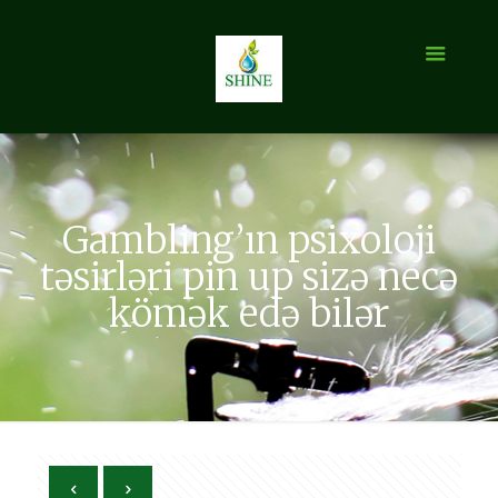
Gambling’ın psixoloji
təsirləri pin up sizə necə
kömək edə bilər