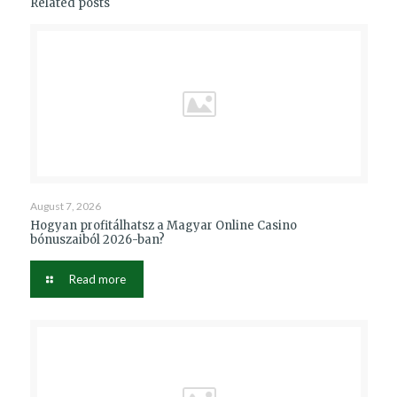
Related posts
August 7, 2026
Hogyan profitálhatsz a Magyar Online Casino
bónuszaiból 2026-ban?
Read more