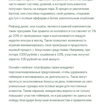
часто имеют систему уровней, в которой пользователи
получают баллы за каждое пари. В процессе увеличения
баллов, они способны поднимать свой уровень, открывая
доступ к особым офферам и более значительным кэшбэкам.
Рефанд денег, или кэшбэк, является важной компонентом
таких программ. Как правило он колеблется составляет от 5%
до 20% от проигранных пари и выплачивается каждую
неделю или раз в месяц. Такое позволяет возможность
игрокам минимизировать свои проигрыши и продолжать
игровой процесс с бонусными средствами. Например, при
потере 1000 рублёв с кэшбеком в 10%, участник получит
обратно 100 рублей на свой аккаунт.
Онлайн гэмблинг-платформы также внедряют
персонализированные предложения, чтобы удерживать
геймеров и мотивировать их деятельность. Такое могут
являться эксклюзивные бонусы на день появления на свет,
уникальные турниры или особые акции для постоянных
клиентов. Таким образом, инициативы верности не только
повышают участие геймеров, но и расширяют их шансы на
победу благодаря бонусным возможностям и привилегиям.