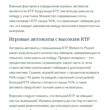
Важным фактором в определении игровых автоматов
является их RTP. Когда выше RTP, тем больше шансов на
победу у участника. Множество современные слоты
обеспечивают RTP свыше 96%, что привлекает геймеров для
тех, кто жаждет равновесие между весельем и вероятностью
выигрыша.
Игровые автоматы с высоким RTP
Автоматы автоматы с повышенным RTP (Return to Player)
манят взор большого количества геймеров, намеревающихся
повысить свои шансы на победу. Процент возврата — это
процентная величина, отражающее, какую часть от всех
ставок автомат выплачивает геймерам в долгосрочной
перспективе. Скажем, игровой автомат с процентом возврата
96% отдаст 96 денег из каждой ставленной сотни рублей.
Большой RTP обычно считается свыше 95%, и такие
автоматы предлагают лучшие шансы на выигрыш.
Впрочем следует помнить, что большой RTP не обещает
частых выигрышей. Игровые аппараты до сих пор остаются
азартными развлечениями, где ключевую роль занимает