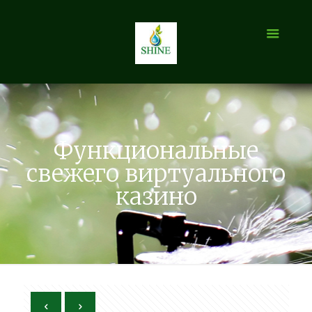
Функциональные
свежего виртуального
казино