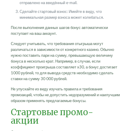
отправлено на введённый e-mail.
Сделайте стартовый взнос: Имейте в виду, что
минимальная размер взноса может колебаться.
После выполнения данных шагов бонус автоматически
поступает на ваш аккаунт.
Следует учитывать, что требования отыгрыша могут
различаться в зависимости от конкретного казино. Обычно
нужно поставить пари на сумму, превышающую величину
бонуса в несколько крат. Например, в случае, если
коэффициент проигрыша составляет x30, а бонус достигает
1000 рублей, то для вывода средств необходимо сделать
ставки на сумму 30 000 рублей.
Не упускайте из виду изучать правила и требования
промоакций, чтобы не допустить недоразумений и наилучшим
образом применять предлагаемые бонусы.
Стартовые промо-
акции