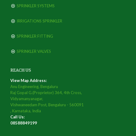
SPRINKLER SYSTEMS
IRRIGATIONS SPRINKLER
SPRINKLER FITTING
SPRINKLER VALVES
REACH US
View Map Address:
Anu Engineering, Bengaluru
Raj Gopal G.(Proprietor) 364, 4th Cross,
Vidyamanyanagar,
Vishwaneedam Post, Bengaluru - 560091
, Karnataka, India
Call Us:
08588849199