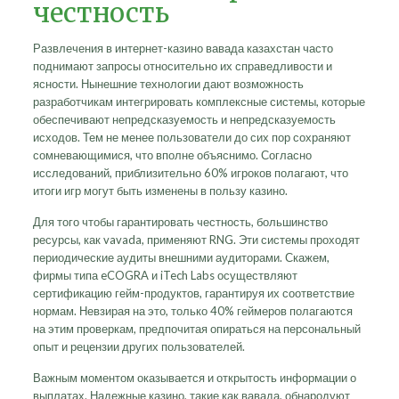
честность
Развлечения в интернет-казино вавада казахстан часто
поднимают запросы относительно их справедливости и
ясности. Нынешние технологии дают возможность
разработчикам интегрировать комплексные системы, которые
обеспечивают непредсказуемость и непредсказуемость
исходов. Тем не менее пользователи до сих пор сохраняют
сомневающимися, что вполне объяснимо. Согласно
исследований, приблизительно 60% игроков полагают, что
итоги игр могут быть изменены в пользу казино.
Для того чтобы гарантировать честность, большинство
ресурсы, как vavada, применяют RNG. Эти системы проходят
периодические аудиты внешними аудиторами. Скажем,
фирмы типа eCOGRA и iTech Labs осуществляют
сертификацию гейм-продуктов, гарантируя их соответствие
нормам. Невзирая на это, только 40% геймеров полагаются
на этим проверкам, предпочитая опираться на персональный
опыт и рецензии других пользователей.
Важным моментом оказывается и открытость информации о
выплатах. Надежные казино, такие как вавада, обнародуют