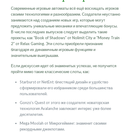
Современные игровые автоматы всё ещё восхищать игроков
своими технологиями и разнообразием. Создатели неустанно
занимаются над созданием новых игр, которые могут
предложить уникальные механики и впечатляющие бонусы.
В числе последних выпусков следует выделить такие
проекты, как “Book of Shadows” от Nolimit City и “Money Train
2” от Relax Gaming. Эти слоты приобрели признание
благодаря их динамичным игровым функциям и
значительным выигрышам.
Если дискуссия идет об знаменитых успехах, не получится
пройти мимо такие классические слоты, как:
Starburst от NetEnt: блестящий дизайн и удобство
сформировали его избранником среди большинства
пользователей.
Gonzo’s Quest от этого же создателя: новаторская
технология Avalanche завлекает интерес уже более
десятилетия.
Mega Moolah от Микрогейминг: знаменит своими
рекордными джекпотами.