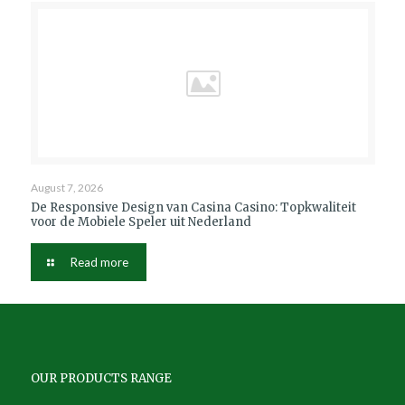
August 7, 2026
De Responsive Design van Casina Casino: Topkwaliteit
voor de Mobiele Speler uit Nederland
Read more
OUR PRODUCTS RANGE