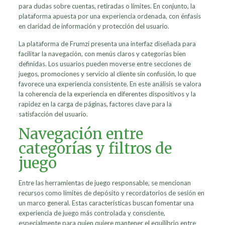
para dudas sobre cuentas, retiradas o límites. En conjunto, la
plataforma apuesta por una experiencia ordenada, con énfasis
en claridad de información y protección del usuario.
La plataforma de Frumzi presenta una interfaz diseñada para
facilitar la navegación, con menús claros y categorías bien
definidas. Los usuarios pueden moverse entre secciones de
juegos, promociones y servicio al cliente sin confusión, lo que
favorece una experiencia consistente. En este análisis se valora
la coherencia de la experiencia en diferentes dispositivos y la
rapidez en la carga de páginas, factores clave para la
satisfacción del usuario.
Navegación entre
categorías y filtros de
juego
Entre las herramientas de juego responsable, se mencionan
recursos como límites de depósito y recordatorios de sesión en
un marco general. Estas características buscan fomentar una
experiencia de juego más controlada y consciente,
especialmente para quien quiere mantener el equilibrio entre