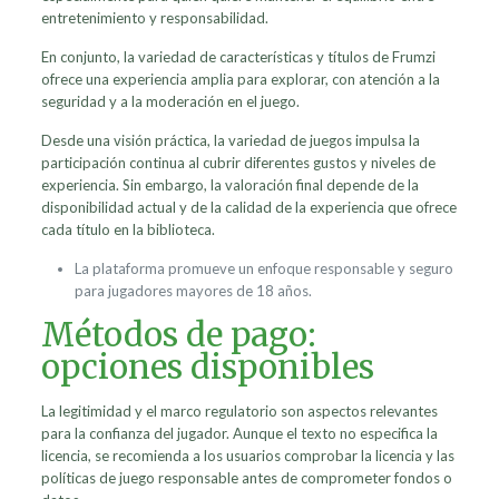
entretenimiento y responsabilidad.
En conjunto, la variedad de características y títulos de Frumzi
ofrece una experiencia amplia para explorar, con atención a la
seguridad y a la moderación en el juego.
Desde una visión práctica, la variedad de juegos impulsa la
participación continua al cubrir diferentes gustos y niveles de
experiencia. Sin embargo, la valoración final depende de la
disponibilidad actual y de la calidad de la experiencia que ofrece
cada título en la biblioteca.
La plataforma promueve un enfoque responsable y seguro
para jugadores mayores de 18 años.
Métodos de pago:
opciones disponibles
La legitimidad y el marco regulatorio son aspectos relevantes
para la confianza del jugador. Aunque el texto no especifica la
licencia, se recomienda a los usuarios comprobar la licencia y las
políticas de juego responsable antes de comprometer fondos o