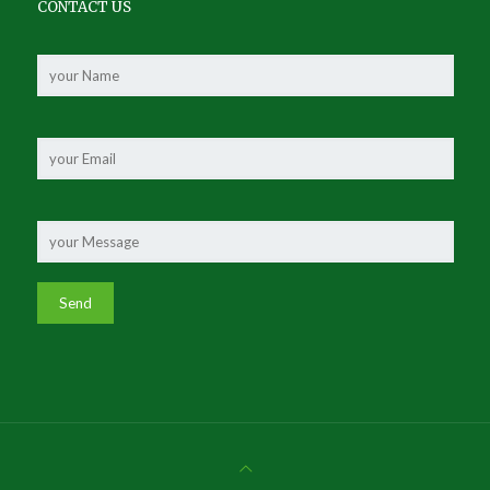
CONTACT US