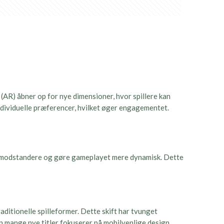
 (AR) åbner op for nye dimensioner, hvor spillere kan
individuelle præferencer, hvilket øger engagementet.
ente modstandere og gøre gameplayet mere dynamisk. Dette
ditionelle spilleformer. Dette skift har tvunget
an mange nye titler fokuserer på mobilvenlige design.