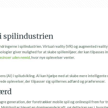
 spilindustrien
ringerne i spilindustrien. Virtual reality (VR) og augmented reality
logier giver mulighed for at skabe spillemiljøer, der kan tilpasses 
asinoer uden nemid
, hvor nye oplevelser venter.
gens (AI) i spiludvikling. AI kan hjælpe med at skabe mere intellig
ede oplevelser, der tilpasser sig spillernes adfærd og præferencer.
færd
re generation, der foretrækker mobile spil og onlinespil frem for tra
e. Mobilspil er blevet en dominerende kraft, og dette kan ses i, hvord