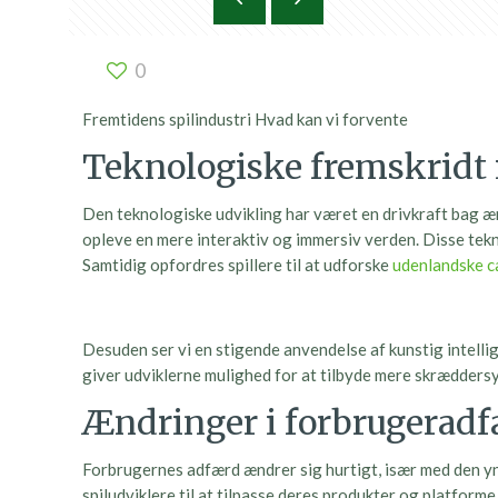
0
Fremtidens spilindustri Hvad kan vi forvente
Teknologiske fremskridt i
Den teknologiske udvikling har været en drivkraft bag ænd
opleve en mere interaktiv og immersiv verden. Disse tekno
Samtidig opfordres spillere til at udforske
udenlandske c
Desuden ser vi en stigende anvendelse af kunstig intelli
giver udviklerne mulighed for at tilbyde mere skræddersy
Ændringer i forbrugerad
Forbrugernes adfærd ændrer sig hurtigt, især med den yng
spiludviklere til at tilpasse deres produkter og platform