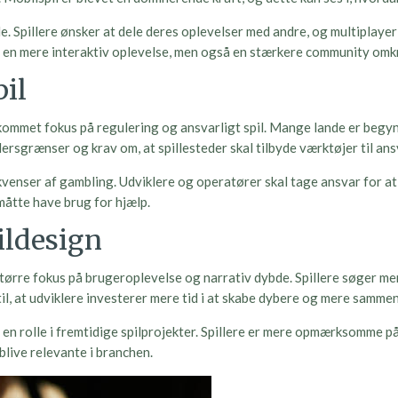
e. Spillere ønsker at dele deres oplevelser med andre, og multiplaye
ot en mere interaktiv oplevelse, men også en stærkere community omkr
pil
ommet fokus på regulering og ansvarligt spil. Mange lande er begyn
ldersgrænser og krav om, at spillesteder skal tilbyde værktøjer til ansv
venser af gambling. Udviklere og operatører skal tage ansvar for at 
måtte have brug for hjælp.
ildesign
tørre fokus på brugeroplevelse og narrativ dybde. Spillere søger me
 til, at udviklere investerer mere tid i at skabe dybere og mere sam
en rolle i fremtidige spilprojekter. Spillere er mere opmærksomme på
blive relevante i branchen.