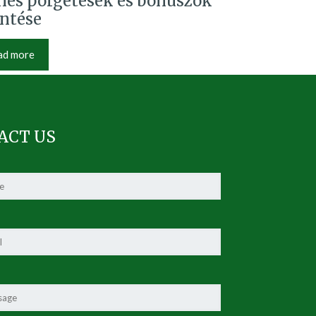
nes pörgetések és bónuszok
intése
ad more
ACT US