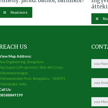
élmény: játssz bárhol, bármikor!
ingye
áttek
Read more
Re
REACH US
CONT
View Map Address:
Anu Engineering, Bengaluru
Raj Gopal G.(Proprietor) 364, 4th Cross,
Vidyamanyanagar,
Vishwaneedam Post, Bengaluru - 560091
, Karnataka, India
Call Us:
08588849199