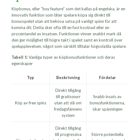
Köpbonus, eller “buy feature” som det kallas på engelska, är en
innovativ funktion som låter spelare köpa sig direkt till
bonusspelet utan att behöva satsa på vanligt spinn för att
komma dit. Detta sker ofta till en fast kostnad eller en
procentandel av insatsen. Funktionen vinner snabbt mark då
den ger möjlighet till högre takt i spelet samt en kontroll över
spelupplevelsen, något som särskilt tilltalar högvolatila spelare.
Tabell 1:
Vanliga typer av köpbonusfunktioner och deras
egenskaper
Typ
Beskrivning
Fördelar
Direkt tillgång
till gratissnurr
Snabb insats av
Köp av free spins
utan att slå om
bonusfunktionerna,
fredagsfännens
ökar spänningen
system
Direkt tillgång
till progressiva
Större potentiella