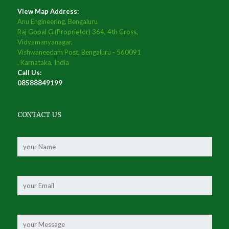
View Map Address:
Anu Engineering, Bengaluru
Raj Gopal G.(Proprietor) 364, 4th Cross,
Vidyamanyanagar,
Vishwaneedam Post, Bengaluru - 560091
, Karnataka, India
Call Us:
08588849199
CONTACT US