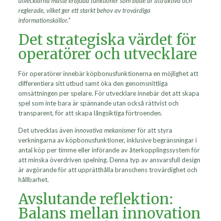
utvecklarna måste erbjuda funktioner som både är attraktiva och
reglerade, vilket ger ett starkt behov av trovärdiga
informationskällor.”
Det strategiska värdet för
operatörer och utvecklare
För operatörer innebär köpbonusfunktionerna en möjlighet att
differentiera sitt utbud samt öka den genomsnittliga
omsättningen per spelare. För utvecklare innebär det att skapa
spel som inte bara är spännande utan också rättvist och
transparent, för att skapa långsiktiga förtroenden.
Det utvecklas även
innovativa mekanismer
för att styra
verkningarna av köpbonusfunktioner, inklusive begränsningar i
antal köp per timme eller införande av återkopplingssystem för
att minska överdriven spelning. Denna typ av ansvarsfull design
är avgörande för att upprätthålla branschens trovärdighet och
hållbarhet.
Avslutande reflektion:
Balans mellan innovation