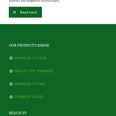
παίκτες και ασφαλείς συναλλαγές
Read more
OUR PRODUCTS RANGE
SPRINKLER SYSTEMS
IRRIGATIONS SPRINKLER
SPRINKLER FITTING
SPRINKLER VALVES
REACH US