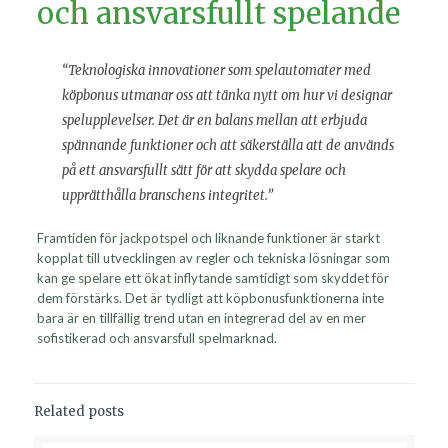
och ansvarsfullt spelande
“Teknologiska innovationer som spelautomater med
köpbonus utmanar oss att tänka nytt om hur vi designar
spelupplevelser. Det är en balans mellan att erbjuda
spännande funktioner och att säkerställa att de används
på ett ansvarsfullt sätt för att skydda spelare och
upprätthålla branschens integritet.”
Framtiden för jackpotspel och liknande funktioner är starkt
kopplat till utvecklingen av regler och tekniska lösningar som
kan ge spelare ett ökat inflytande samtidigt som skyddet för
dem förstärks. Det är tydligt att köpbonusfunktionerna inte
bara är en tillfällig trend utan en integrerad del av en mer
sofistikerad och ansvarsfull spelmarknad.
Related posts