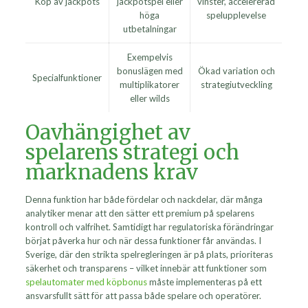
Köp av jackpots
jackpotspel eller
vinster, accelererad
höga
spelupplevelse
utbetalningar
Exempelvis
bonuslägen med
Ökad variation och
Specialfunktioner
multiplikatorer
strategiutveckling
eller wilds
Oavhängighet av
spelarens strategi och
marknadens krav
Denna funktion har både fördelar och nackdelar, där många
analytiker menar att den sätter ett premium på spelarens
kontroll och valfrihet. Samtidigt har regulatoriska förändringar
börjat påverka hur och när dessa funktioner får användas. I
Sverige, där den strikta spelregleringen är på plats, prioriteras
säkerhet och transparens – vilket innebär att funktioner som
spelautomater med köpbonus
måste implementeras på ett
ansvarsfullt sätt för att passa både spelare och operatörer.