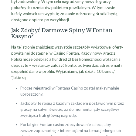
był zadowolony. W tym celu nagradzamy nowych graczy
pokaźnych rozmiarów pakietem powitalnym. W tym czasie
każdy wniosek um wypłatę zostanie odrzucony, środki będą
dostępne dopiero po weryfikacji.
Jak Zdobyć Darmowe Spiny W Fontan
Kasyno?
Na tej stronie znajdziesz wszystkie szczegóły wyjątkowej oferty
powitalnej dostępnej w Casino Fontan. Każdy nowy gracz z
Polski może odebrać a hundred zł bez konieczności wpłacania
depozytu – wystarczy założyć konto, potwierdzić adres email i
uzupełnić dane w profilu. Wyjaśniamy, jak działa 10 bonus,”
“jakie są
Proces rejestracji w Fontana Casino został maksymalnie
uproszczony.
Jackpoty te rosną z każdym zakładem postawionym przez
graczy na całym świecie, aż do momentu, gdy szczęśliwy
zwycięzca trafi główną nagrodę.
Portal gier Fontan casino zdecydowanie zaleca, aby
zawsze zapoznać się z informacjami na temat jednego lub