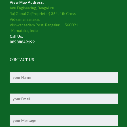
View Map Address:
Anu Engineering, Bengaluru
Raj Gopal G.(Proprietor) 364, 4th Cross,
Vidyamanyanagar,
Vishwaneedam Post, Bengaluru - 560091
, Karnataka, India
Call Us:
08588849199
CONTACT US