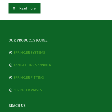
Read more
OUR PRODUCTS RANGE
SPRINKLER SYSTEMS
IRRIGATIONS SPRINKLER
SPRINKLER FITTING
SPRINKLER VALVES
REACH US