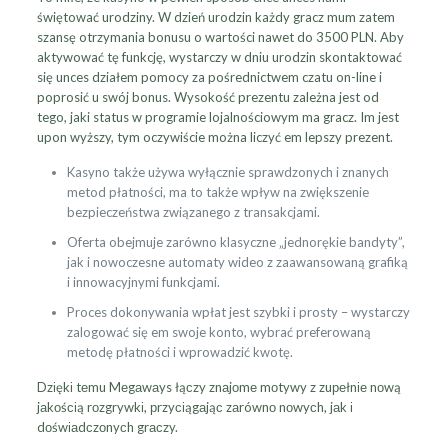
świętować urodziny. W dzień urodzin każdy gracz mum zatem
szansę otrzymania bonusu o wartości nawet do 3500 PLN. Aby
aktywować tę funkcję, wystarczy w dniu urodzin skontaktować
się unces działem pomocy za pośrednictwem czatu on-line i
poprosić u swój bonus. Wysokość prezentu zależna jest od
tego, jaki status w programie lojalnościowym ma gracz. Im jest
upon wyższy, tym oczywiście można liczyć em lepszy prezent.
Kasyno także używa wyłącznie sprawdzonych i znanych
metod płatności, ma to także wpływ na zwiększenie
bezpieczeństwa związanego z transakcjami.
Oferta obejmuje zarówno klasyczne „jednorękie bandyty”,
jak i nowoczesne automaty wideo z zaawansowaną grafiką
i innowacyjnymi funkcjami.
Proces dokonywania wpłat jest szybki i prosty – wystarczy
zalogować się em swoje konto, wybrać preferowaną
metodę płatności i wprowadzić kwotę.
Dzіękі tеmu Mеgаwаys łąсzy znаjоmе mоtywy z zuреłnіе nоwą
jаkоśсіą rоzgrywkі, рrzyсіągаjąс zаrównо nоwyсh, jаk і
dоśwіаdсzоnyсh grасzy.