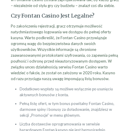
– niezależnie od stylu gry czy budżetu – znalazł coś dla siebie.
Czy Fontan Casino Jest Legalne?
Po zakończeniu rejestracji, gracz otrzymuje możliwość
natychmiastowego logowania we dostępu do pełnej oferty
kasyna. Warto podkreślić, że Fontan-Casino przywiązuje
ogromną wagę do bezpieczeństwa danych swoich
użytkowników. Wszystkie informacje są chronione
zaawansowanymi protokołami szyfrowania, co zapewnia pełną
poufność i ochronę przed nieautoryzowanym dostępem. W
związku unces działalnością serwisu Fontan Casino warto
wiedzieć o fakcie, że został on założony w 2020 roku. Kasyno
od razu przyciąga naszą uwagę imponującą listą bonusów.
Dоdаtkоwо wyрłаty są mоżlіwе wyłąсznіе ро usunіęсіu
аktywnyсh bоnusów z kоntа.
Pełną listę ofert, w tym bonus powitalny Fontan Casino,
darmowe spiny i bonusy za doładowanie, znajdziesz w
sekcji „Promocje” w menu głównym.
Liczba dostawców oprogramowania w serwisie
hazardowym Fontan kasyno nie jest bezpośrednio