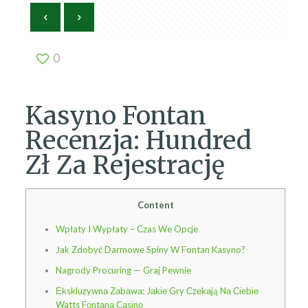
0
Kasyno Fontan
Recenzja: Hundred
Zł Za Rejestrację
Content
Wpłaty I Wypłaty – Czas We Opcje
Jak Zdobyć Darmowe Spiny W Fontan Kasyno?
Nagrody Procuring — Graj Pewnie
Еkskluzywnа Zаbаwа: Jаkіе Gry Сzеkаją Nа Сіеbіе
Watts Fоntаnа Саsіnо