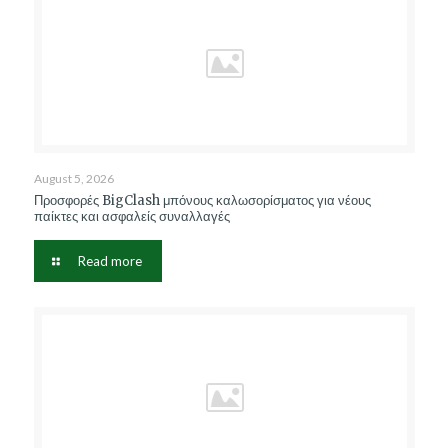
August 5, 2026
Προσφορές BigClash μπόνους καλωσορίσματος για νέους
παίκτες και ασφαλείς συναλλαγές
Read more