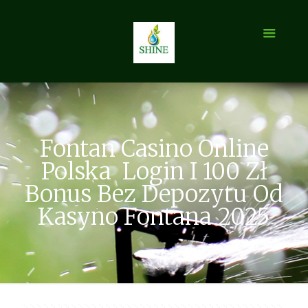
Fontan Casino Online
Polska ️ Login I 100 Zł
Bonus Bez Depozytu Od
Kasyno Fontana 2025