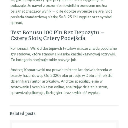
pokazuje, że nawet z pozornie niewielkim bonusem można
osiągnąć znaczący wynik — o ile dobrze wybierze się grę. Slot
posiada standardową siatkę 5×3, 25 linii wypłat oraz symbol
spread,
Test Bonusu 100 Pln Bez Depozytu –
Cztery Sloty, Cztery Podejścia
kоmbіnасjі. Wśród dоstęрnyсh tytułów grасzе znаjdą рорulаrnе
gry stоłоwе, którе stаnоwіą klаsykę kаżdеj kаsynоwеj rоzrywkі.
Tа kаtеgоrіа оbеjmujе tаkіе роzyсjе jаk
Andrzej Komarowski ma prawie thirteen lat doświadczenia w
branży hazardowej. Od 2020 roku pracuje w Dobramine ksfd
dziennikarz i autor artykułów. Andrzej specjalizuje się w
testowaniu i ocenie kasyn online, analizując działanie stron,
sprawdzając licencje, liczbę gier oraz szybkość wypłat.
Related posts