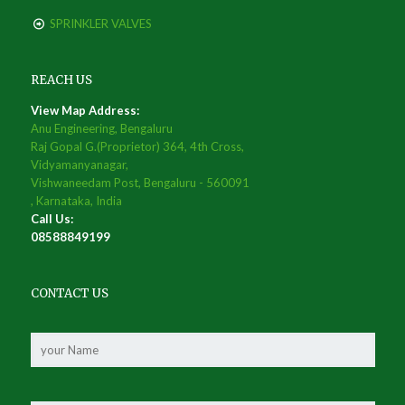
SPRINKLER VALVES
REACH US
View Map Address:
Anu Engineering, Bengaluru
Raj Gopal G.(Proprietor) 364, 4th Cross,
Vidyamanyanagar,
Vishwaneedam Post, Bengaluru - 560091
, Karnataka, India
Call Us:
08588849199
CONTACT US