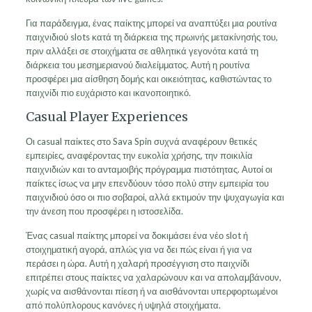
Για παράδειγμα, ένας παίκτης μπορεί να αναπτύξει μια ρουτίνα
παιχνιδιού slots κατά τη διάρκεια της πρωινής μετακίνησής του,
πριν αλλάξει σε στοιχήματα σε αθλητικά γεγονότα κατά τη
διάρκεια του μεσημεριανού διαλείμματος. Αυτή η ρουτίνα
προσφέρει μια αίσθηση δομής και οικειότητας, καθιστώντας το
παιχνίδι πιο ευχάριστο και ικανοποιητικό.
Casual Player Experiences
Οι casual παίκτες στο Sava Spin συχνά αναφέρουν θετικές
εμπειρίες, αναφέροντας την ευκολία χρήσης, την ποικιλία
παιχνιδιών και το ανταμοιβής πρόγραμμα πιστότητας. Αυτοί οι
παίκτες ίσως να μην επενδύουν τόσο πολύ στην εμπειρία του
παιχνιδιού όσο οι πιο σοβαροί, αλλά εκτιμούν την ψυχαγωγία και
την άνεση που προσφέρει η ιστοσελίδα.
Ένας casual παίκτης μπορεί να δοκιμάσει ένα νέο slot ή
στοιχηματική αγορά, απλώς για να δει πώς είναι ή για να
περάσει η ώρα. Αυτή η χαλαρή προσέγγιση στο παιχνίδι
επιτρέπει στους παίκτες να χαλαρώνουν και να απολαμβάνουν,
χωρίς να αισθάνονται πίεση ή να αισθάνονται υπερφορτωμένοι
από πολύπλορους κανόνες ή υψηλά στοιχήματα.