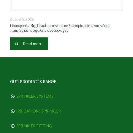
August 5, 2026
Προσφορές BigClash μπόνους καλωσορίσματος για νέους
παίκτες και ασφαλείς συναλλαγές
Read more
OUR PRODUCTS RANGE
SPRINKLER SYSTEMS
IRRIGATIONS SPRINKLER
SPRINKLER FITTING