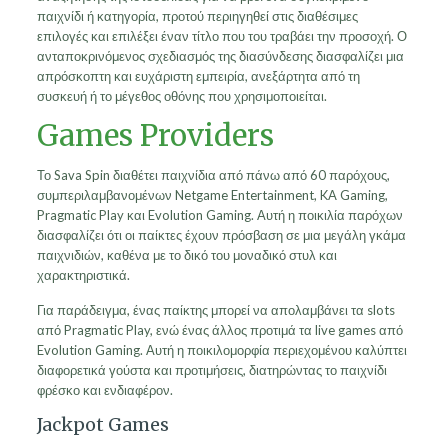
παιχνίδι ή κατηγορία, προτού περιηγηθεί στις διαθέσιμες
επιλογές και επιλέξει έναν τίτλο που του τραβάει την προσοχή. Ο
ανταποκρινόμενος σχεδιασμός της διασύνδεσης διασφαλίζει μια
απρόσκοπτη και ευχάριστη εμπειρία, ανεξάρτητα από τη
συσκευή ή το μέγεθος οθόνης που χρησιμοποιείται.
Games Providers
Το Sava Spin διαθέτει παιχνίδια από πάνω από 60 παρόχους,
συμπεριλαμβανομένων Netgame Entertainment, KA Gaming,
Pragmatic Play και Evolution Gaming. Αυτή η ποικιλία παρόχων
διασφαλίζει ότι οι παίκτες έχουν πρόσβαση σε μια μεγάλη γκάμα
παιχνιδιών, καθένα με το δικό του μοναδικό στυλ και
χαρακτηριστικά.
Για παράδειγμα, ένας παίκτης μπορεί να απολαμβάνει τα slots
από Pragmatic Play, ενώ ένας άλλος προτιμά τα live games από
Evolution Gaming. Αυτή η ποικιλομορφία περιεχομένου καλύπτει
διαφορετικά γούστα και προτιμήσεις, διατηρώντας το παιχνίδι
φρέσκο και ενδιαφέρον.
Jackpot Games