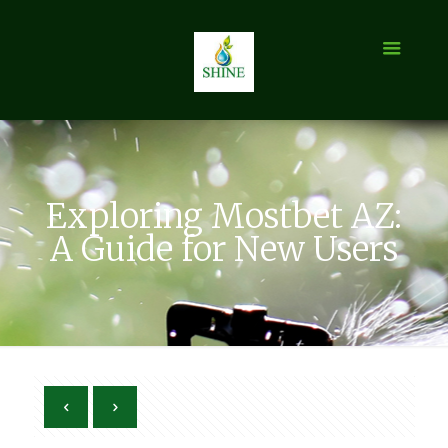
Exploring Mostbet AZ:
A Guide for New Users