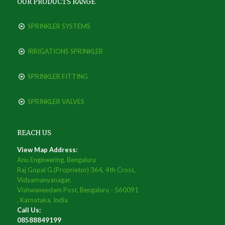
OUR PRODUCTS RANGE
SPRINKLER SYSTEMS
IRRIGATIONS SPRINKLER
SPRINKLER FITTING
SPRINKLER VALVES
REACH US
View Map Address:
Anu Engineering, Bengaluru
Raj Gopal G.(Proprietor) 364, 4th Cross,
Vidyamanyanagar,
Vishwaneedam Post, Bengaluru - 560091
, Karnataka, India
Call Us:
08588849199