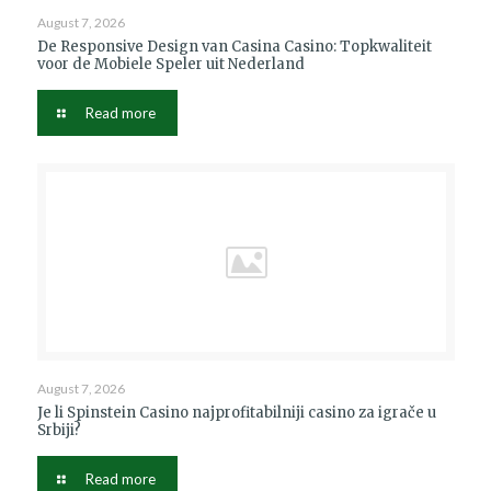
August 7, 2026
De Responsive Design van Casina Casino: Topkwaliteit
voor de Mobiele Speler uit Nederland
Read more
August 7, 2026
Je li Spinstein Casino najprofitabilniji casino za igrače u
Srbiji?
Read more