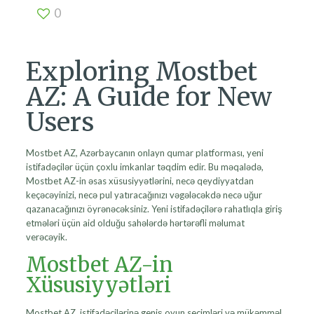
0
Exploring Mostbet
AZ: A Guide for New
Users
Mostbet AZ, Azərbaycanın onlayn qumar platforması, yeni
istifadəçilər üçün çoxlu imkanlar təqdim edir. Bu məqalədə,
Mostbet AZ-in əsas xüsusiyyətlərini, necə qeydiyyatdan
keçəcəyinizi, necə pul yatıracağınızı vəgələcəkdə necə uğur
qazanacağınızı öyrənəcəksiniz. Yeni istifadəçilərə rahatlıqla giriş
etmələri üçün aid olduğu sahələrdə hərtərəfli məlumat
verəcəyik.
Mostbet AZ-in
Xüsusiyyətləri
Mostbet AZ, istifadəçilərinə geniş oyun seçimləri və mükəmməl