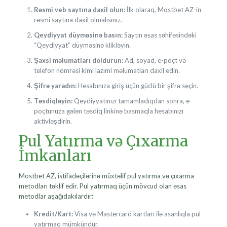
Rəsmi veb saytına daxil olun:
İlk olaraq, Mostbet AZ-in
rəsmi saytına daxil olmalısınız.
Qeydiyyat düyməsinə basın:
Saytın əsas səhifəsindəki
“Qeydiyyat” düyməsinə klikləyin.
Şəxsi məlumatları doldurun:
Ad, soyad, e-poçt və
telefon nömrəsi kimi lazımi məlumatları daxil edin.
Şifrə yaradın:
Hesabınıza giriş üçün güclü bir şifrə seçin.
Təsdiqləyin:
Qeydiyyatınızı tamamladıqdan sonra, e-
poçtunuza gələn təsdiq linkinə basmaqla hesabınızı
aktivləşdirin.
Pul Yatırma və Çıxarma
İmkanları
Mostbet AZ, istifadəçilərinə müxtəlif pul yatırma və çıxarma
metodları təklif edir. Pul yatırmaq üçün mövcud olan əsas
metodlar aşağıdakılardır:
Kredit/Kart:
Visa və Mastercard kartları ilə asanlıqla pul
yatırmaq mümkündür.