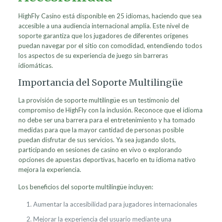
HighFly Casino está disponible en 25 idiomas, haciendo que sea
accesible a una audiencia internacional amplia. Este nivel de
soporte garantiza que los jugadores de diferentes orígenes
puedan navegar por el sitio con comodidad, entendiendo todos
los aspectos de su experiencia de juego sin barreras
idiomáticas.
Importancia del Soporte Multilingüe
La provisión de soporte multilingüe es un testimonio del
compromiso de HighFly con la inclusión. Reconoce que el idioma
no debe ser una barrera para el entretenimiento y ha tomado
medidas para que la mayor cantidad de personas posible
puedan disfrutar de sus servicios. Ya sea jugando slots,
participando en sesiones de casino en vivo o explorando
opciones de apuestas deportivas, hacerlo en tu idioma nativo
mejora la experiencia.
Los beneficios del soporte multilingüe incluyen:
Aumentar la accesibilidad para jugadores internacionales
Mejorar la experiencia del usuario mediante una