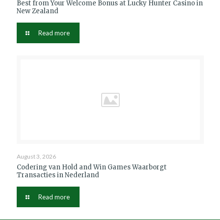
Best from Your Welcome Bonus at Lucky Hunter Casino in
New Zealand
Read more
August 3, 2026
Codering van Hold and Win Games Waarborgt
Transacties in Nederland
Read more