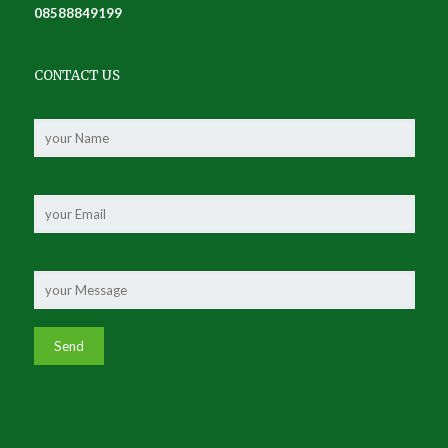
08588849199
CONTACT US