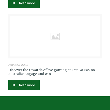
Read more
August 6, 2026
Discover the rewards of live gaming at Fair Go Casino
Australia: Engage and win
Read more