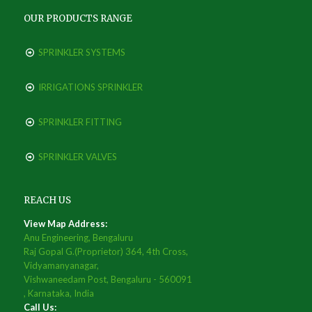
OUR PRODUCTS RANGE
SPRINKLER SYSTEMS
IRRIGATIONS SPRINKLER
SPRINKLER FITTING
SPRINKLER VALVES
REACH US
View Map Address:
Anu Engineering, Bengaluru
Raj Gopal G.(Proprietor) 364, 4th Cross,
Vidyamanyanagar,
Vishwaneedam Post, Bengaluru - 560091
, Karnataka, India
Call Us: