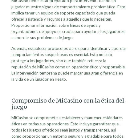
MiCasino debe estar preparado para intervenir cuando un
jugador muestre signos de comportamiento problemático. Esto
implica tener un equipo de soporte capacitado que pueda
ofrecer asistencia y recursos a aquellos que lo necesiten.
Proporcionar información sobre líneas de ayuda y
organizaciones de apoyo es crucial para ayudar a los jugadores
a abordar sus problemas de juego.
Además, establecer protocolos claros para identificar y abordar
comportamientos sospechosos es esencial. Esto no solo
protege a los jugadores, sino que también refuerza la
reputación de MiCasino como un operador ético y responsable.
La intervención temprana puede marcar una gran diferencia en
la vida de un jugador en riesgo.
Compromiso de MiCasino con la ética del
juego
MiCasino se compromete a establecer y mantener estándares
éticos en todas sus operaciones. Esto incluye garantizar que
todos los juegos ofrecidos sean justos y transparentes, así
como proporcionar un entorno seguro y agradable para todos