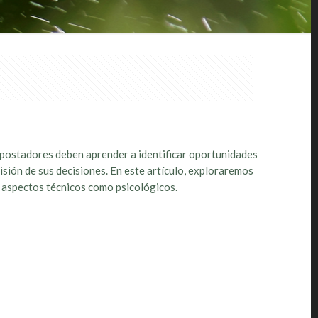
 apostadores deben aprender a identificar oportunidades
isión de sus decisiones. En este artículo, exploraremos
o aspectos técnicos como psicológicos.