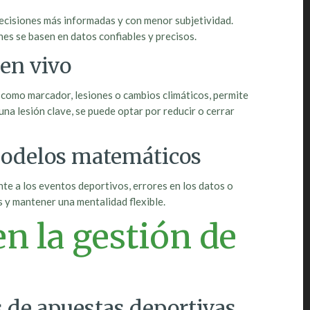
decisiones más informadas y con menor subjetividad.
es se basen en datos confiables y precisos.
 en vivo
, como marcador, lesiones o cambios climáticos, permite
una lesión clave, se puede optar por reducir o cerrar
modelos matemáticos
te a los eventos deportivos, errores en los datos o
s y mantener una mentalidad flexible.
n la gestión de
s de apuestas deportivas