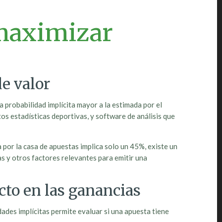
 maximizar
de valor
a probabilidad implícita mayor a la estimada por el
s estadísticas deportivas, y software de análisis que
a por la casa de apuestas implica solo un 45%, existe un
as y otros factores relevantes para emitir una
cto en las ganancias
ades implícitas permite evaluar si una apuesta tiene