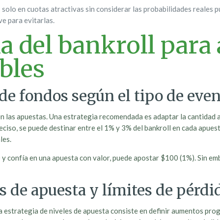
olo en cuotas atractivas sin considerar las probabilidades reales p
ve para evitarlas.
a del bankroll para
bles
de fondos según el tipo de eve
 en las apuestas. Una estrategia recomendada es adaptar la cantidad 
eciso, se puede destinar entre el 1% y 3% del bankroll en cada apues
les.
 y confía en una apuesta con valor, puede apostar $100 (1%). Sin emb
 de apuesta y límites de pérdi
 La estrategia de niveles de apuesta consiste en definir aumentos pr