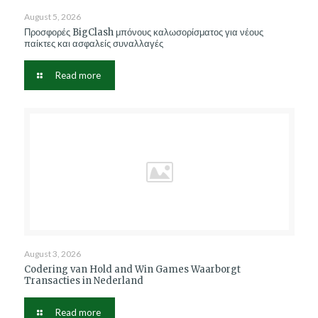
August 5, 2026
Προσφορές BigClash μπόνους καλωσορίσματος για νέους
παίκτες και ασφαλείς συναλλαγές
Read more
August 3, 2026
Codering van Hold and Win Games Waarborgt
Transacties in Nederland
Read more