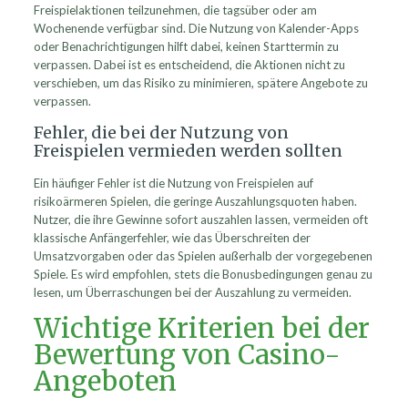
Freispielaktionen teilzunehmen, die tagsüber oder am
Wochenende verfügbar sind. Die Nutzung von Kalender-Apps
oder Benachrichtigungen hilft dabei, keinen Starttermin zu
verpassen. Dabei ist es entscheidend, die Aktionen nicht zu
verschieben, um das Risiko zu minimieren, spätere Angebote zu
verpassen.
Fehler, die bei der Nutzung von
Freispielen vermieden werden sollten
Ein häufiger Fehler ist die Nutzung von Freispielen auf
risikoärmeren Spielen, die geringe Auszahlungsquoten haben.
Nutzer, die ihre Gewinne sofort auszahlen lassen, vermeiden oft
klassische Anfängerfehler, wie das Überschreiten der
Umsatzvorgaben oder das Spielen außerhalb der vorgegebenen
Spiele. Es wird empfohlen, stets die Bonusbedingungen genau zu
lesen, um Überraschungen bei der Auszahlung zu vermeiden.
Wichtige Kriterien bei der
Bewertung von Casino-
Angeboten