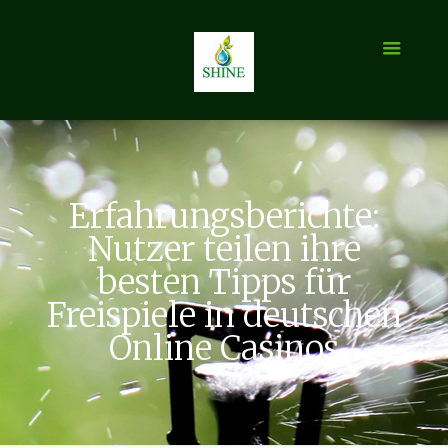
Erfahrungsberichte:
Nutzer teilen ihre
besten Tipps für
Freispiele in deutschen
Online Casinos