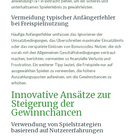
anwendung</a> in Betracht ziehen, um ein sicheres und
unterhaltsames Spielerlebnis zu gewährleisten.
Vermeidung typischer Anfängerfehler
bei Freispielnutzung
Häufige Anfängerfehler umfassen das Ignorieren der
Umsatzbedingungen, das Überschreiten maximaler Einsatzlimits
oder das verspätete Einlösen von Bonuscodes. Nutzer, die sich
vorab mit den Allgemeinen Geschäftsbedingungen vertraut
machen, berichten, vermeiden so finanzielle Verluste und
Frustration. Ein weiterer Tipp lautet, die Freispiele nur auf
ausgewählten Spielen zu verwenden, die höhere
Auszahlungsquoten aufweisen, um die Gewinnchancen zu
erhöhen.
Innovative Ansätze zur
Steigerung der
Gewinnchancen
Verwendung von Spielstrategien
basierend auf Nutzererfahrungen