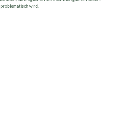
n problematisch wird.