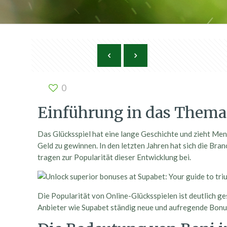
0
Einführung in das Thema
Das Glücksspiel hat eine lange Geschichte und zieht Men
Geld zu gewinnen. In den letzten Jahren hat sich die B
tragen zur Popularität dieser Entwicklung bei.
Die Popularität von Online-Glücksspielen ist deutlich ges
Anbieter wie Supabet ständig neue und aufregende Bonus