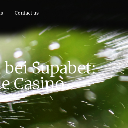
ts
Contact us
 bei Supabet:
he Casino-