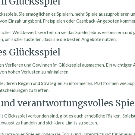
m Glücksspiel
cksspiels. Sie ermöglichen es Spielern, mehr Spiele auszuprobieren 
m von Einzahlungsboni, Freispielen oder Cashback-Angeboten komme
licher Wettbewerbsvorteil, da sie das Spielerlebnis verbessern und g
n, um sicherzustellen, dass sie die besten Angebote nutzen.
es Glücksspiel
n Verlieren und Gewinnen im Glücksspiel ausmachen. Ein wichtiger A
 von hohen Verlusten zu minimieren.
iele, deren Regeln und Strategien zu informieren. Plattformen wie Su
ntscheidungen zu treffen.
 und verantwortungsvolles Spie
 Glücksspiel verbunden sind, gibt es auch erhebliche Risiken. Spiels
ewusst zu handeln und sich klare Limits zu setzen.
ungsvolles Spielen, indem sie Tools und Unterstützung für Spieler 