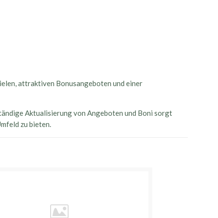
Spielen, attraktiven Bonusangeboten und einer
ständige Aktualisierung von Angeboten und Boni sorgt
mfeld zu bieten.