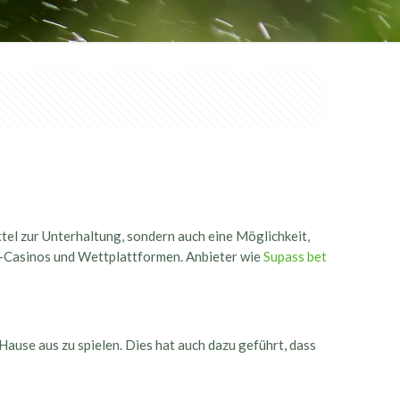
tel zur Unterhaltung, sondern auch eine Möglichkeit,
ne-Casinos und Wettplattformen. Anbieter wie
Supass bet
 Hause aus zu spielen. Dies hat auch dazu geführt, dass