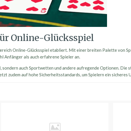
für Online-Glücksspiel
ereich Online-Glücksspiel etabliert. Mit einer breiten Palette von 
hl Anfänger als auch erfahrene Spieler an.
iel, sondern auch Sportwetten und andere aufregende Optionen. Die 
tzt zudem auf hohe Sicherheitsstandards, um Spielern ein sicheres U