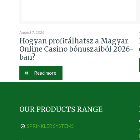
August 7, 2026
Hogyan profitálhatsz a Magyar
Online Casino bónuszaiból 2026-
ban?
Read more
OUR PRODUCTS RANGE
SPRINKLER SYSTEMS