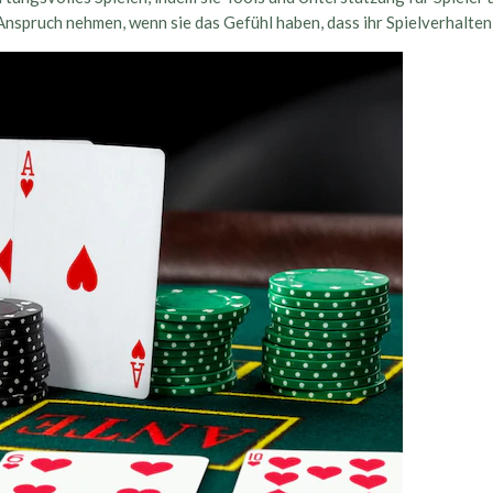
n Anspruch nehmen, wenn sie das Gefühl haben, dass ihr Spielverhalte