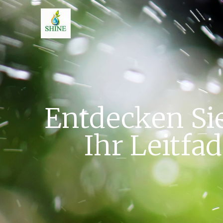
Entdecken Sie
Ihr Leitfa