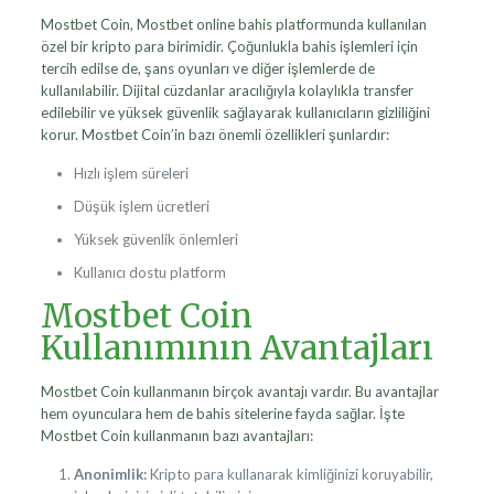
Mostbet Coin, Mostbet online bahis platformunda kullanılan
özel bir kripto para birimidir. Çoğunlukla bahis işlemleri için
tercih edilse de, şans oyunları ve diğer işlemlerde de
kullanılabilir. Dijital cüzdanlar aracılığıyla kolaylıkla transfer
edilebilir ve yüksek güvenlik sağlayarak kullanıcıların gizliliğini
korur. Mostbet Coin’in bazı önemli özellikleri şunlardır:
Hızlı işlem süreleri
Düşük işlem ücretleri
Yüksek güvenlik önlemleri
Kullanıcı dostu platform
Mostbet Coin
Kullanımının Avantajları
Mostbet Coin kullanmanın birçok avantajı vardır. Bu avantajlar
hem oyunculara hem de bahis sitelerine fayda sağlar. İşte
Mostbet Coin kullanmanın bazı avantajları:
Anonimlik:
Kripto para kullanarak kimliğinizi koruyabilir,