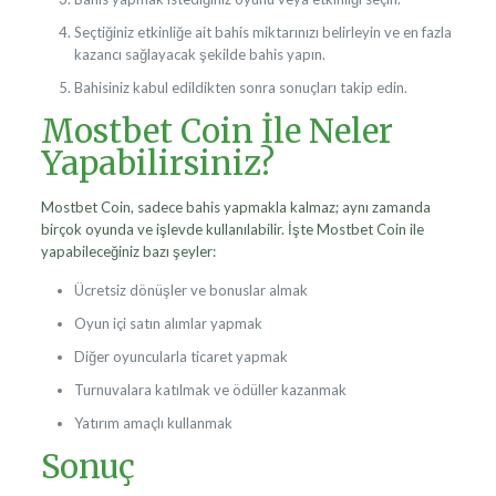
Seçtiğiniz etkinliğe ait bahis miktarınızı belirleyin ve en fazla
kazancı sağlayacak şekilde bahis yapın.
Bahisiniz kabul edildikten sonra sonuçları takip edin.
Mostbet Coin İle Neler
Yapabilirsiniz?
Mostbet Coin, sadece bahis yapmakla kalmaz; aynı zamanda
birçok oyunda ve işlevde kullanılabilir. İşte Mostbet Coin ile
yapabileceğiniz bazı şeyler:
Ücretsiz dönüşler ve bonuslar almak
Oyun içi satın alımlar yapmak
Diğer oyuncularla ticaret yapmak
Turnuvalara katılmak ve ödüller kazanmak
Yatırım amaçlı kullanmak
Sonuç