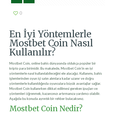
0
En İyi Yöntemlerle
Mostbet Coin Nasıl
Kullanılır?
Mostbet Coin, online bahis dünyasında oldukça popüler bir
kripto para birimidir. Bu makalede, Mostbet Coin’in en iyi
yöntemlerle nasıl kullanılabileceğini ele alacağız. Kullanımı, bahis
işlemlerinden oyun içi satın alımlara kadar uzanır ve doğru
yöntemlerle kullanıldığında oyunculara büyük avantajlar sağlar.
Mostbet Coin kullanırken dikkat edilmesi gereken ipuçları ve
yöntemleri öğrenmek, kazancınızı artırmanıza yardımcı olabilir.
Aşağıda bu konuda ayrıntılı bir rehber bulacaksınız.
Mostbet Coin Nedir?