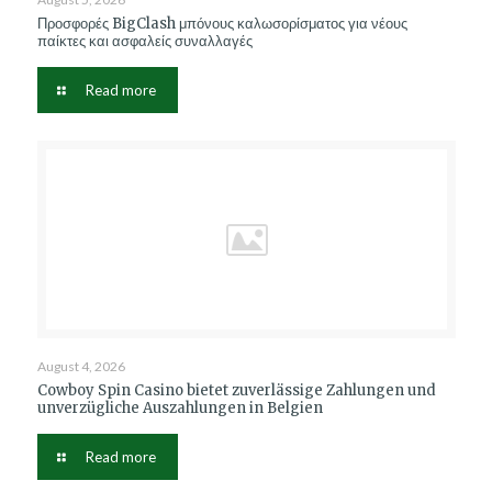
Προσφορές BigClash μπόνους καλωσορίσματος για νέους
παίκτες και ασφαλείς συναλλαγές
Read more
August 4, 2026
Cowboy Spin Casino bietet zuverlässige Zahlungen und
unverzügliche Auszahlungen in Belgien
Read more