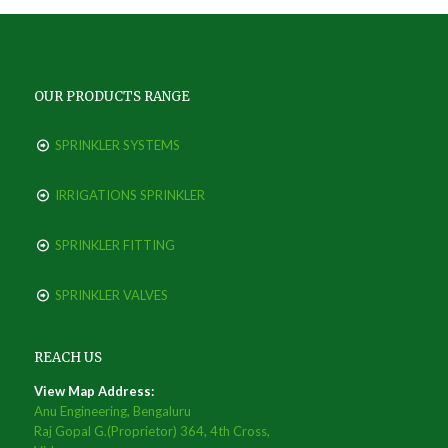
OUR PRODUCTS RANGE
SPRINKLER SYSTEMS
IRRIGATIONS SPRINKLER
SPRINKLER FITTING
SPRINKLER VALVES
REACH US
View Map Address:
Anu Engineering, Bengaluru
Raj Gopal G.(Proprietor) 364, 4th Cross,