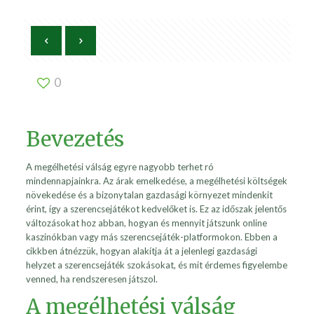
0
Bevezetés
A megélhetési válság egyre nagyobb terhet ró
mindennapjainkra. Az árak emelkedése, a megélhetési költségek
növekedése és a bizonytalan gazdasági környezet mindenkit
érint, így a szerencsejátékot kedvelőket is. Ez az időszak jelentős
változásokat hoz abban, hogyan és mennyit játszunk online
kaszinókban vagy más szerencsejáték-platformokon. Ebben a
cikkben átnézzük, hogyan alakítja át a jelenlegi gazdasági
helyzet a szerencsejáték szokásokat, és mit érdemes figyelembe
venned, ha rendszeresen játszol.
A megélhetési válság