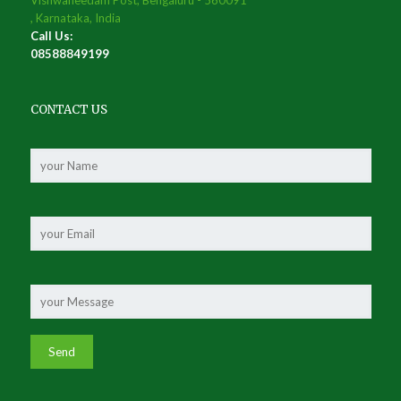
Vishwaneedam Post, Bengaluru - 560091
, Karnataka, India
Call Us:
08588849199
CONTACT US