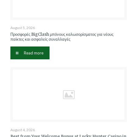
August 5, 2026
Προσφορές BigClash μπόνους καλωσορίσματος για νέους
παίκτες και ασφαλείς συναλλαγές
Read more
August 4, 2026
Best from Your Welcome Bonus at Lucky Hunter Casino in