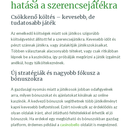
hatása a szerencsejátékra
Csökkenő költés – kevesebb, de
tudatosabb játék
Az emelkedő költségek miatt sok játékos szigorúbb
költségvetést állított fel a szerencsejátékra. Kevesebb időt és
pénzt szánnak játékra, vagy átalakítják játékszokásaikat.
Többen választanak alacsonyabb téteket, vagy csak ritkábban
lépnek be a kaszinókba, így próbálják megőrizni a játék izgalmát
anélkül, hogy túlköltekeznének.
Új stratégiák és nagyobb fókusz a
bónuszokra
A gazdasági nyomás miatt a játékosok jobban odafigyelnek
arra, milyen bónuszokat és ajánlatokat kínálnak az online
kaszinók. A kedvező bónuszok segíthetnek több játékélményt
kapni kevesebb befizetéssel. Ezért növekszik az érdeklődés az
olyan oldalak iránt, ahol átlátható feltételekkel érhetők el jó
bónuszok. Ha erdekel egy megbízható és bónuszokban gazdag
platform, érdemes például a
casinobello
oldalát is megnézned.