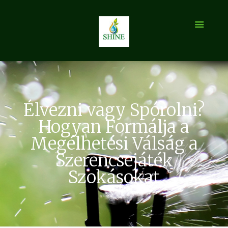
Élvezni vagy Spórolni?
Hogyan Formálja a
Megélhetési Válság a
Szerencsejáték
Szokásokat