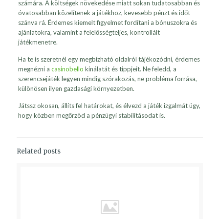
számára. A költségek növekedése miatt sokan tudatosabban és
óvatosabban közelítenek a játékhoz, kevesebb pénzt és időt
szánva rá. Érdemes kiemelt figyelmet fordítani a bónuszokra és
ajánlatokra, valamint a felelősségteljes, kontrollált
játékmenetre.
Ha te is szeretnél egy megbízható oldalról tájékozódni, érdemes
megnézni a
casinobello
kínálatát és tippjeit. Ne feledd, a
szerencsejáték legyen mindig szórakozás, ne probléma forrása,
különösen ilyen gazdasági környezetben.
Játssz okosan, állíts fel határokat, és élvezd a játék izgalmát úgy,
hogy közben megőrzöd a pénzügyi stabilitásodat is.
Related posts