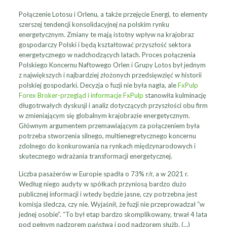
Połączenie Lotosu i Orlenu, a także przejęcie Energi, to elementy
szerszej tendencji konsolidacyjnej na polskim rynku
energetycznym. Zmiany te mają istotny wpływ na krajobraz
gospodarczy Polski i będą kształtować przyszłość sektora
energetycznego w nadchodzących latach. Proces połączenia
Polskiego Koncernu Naftowego Orlen i Grupy Lotos był jednym
z największych i najbardziej złożonych przedsięwzięć w historii
polskiej gospodarki. Decyzja o fuzji nie była nagła, ale
FxPulp
Forex Broker-przegląd i informacje FxPulp
stanowiła kulminację
długotrwałych dyskusji i analiz dotyczących przyszłości obu firm
w zmieniającym się globalnym krajobrazie energetycznym.
Głównym argumentem przemawiającym za połączeniem była
potrzeba stworzenia silnego, multienegretycznego koncernu
zdolnego do konkurowania na rynkach międzynarodowych i
skutecznego wdrażania transformacji energetycznej.
Liczba pasażerów w Europie spadła o 73% r/r, a w 2021 r.
Według niego audyty w spółkach przyniosą bardzo dużo
publicznej informacji i wtedy będzie jasne, czy potrzebna jest
komisja śledcza, czy nie. Wyjaśnił, że fuzji nie przeprowadzał “w
jednej osobie”. “To był etap bardzo skomplikowany, trwał 4 lata
pod pełnym nadzorem państwa i pod nadzorem służb. (…)