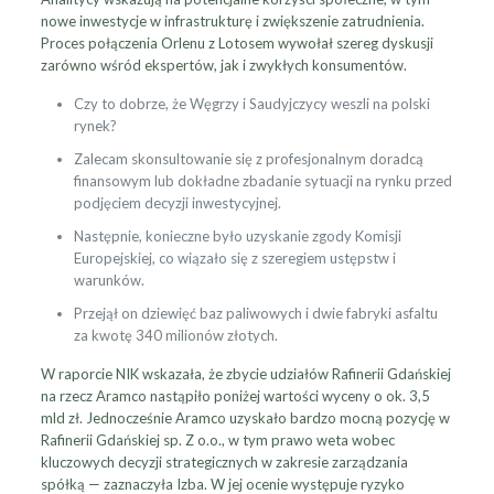
nowe inwestycje w infrastrukturę i zwiększenie zatrudnienia.
Proces połączenia Orlenu z Lotosem wywołał szereg dyskusji
zarówno wśród ekspertów, jak i zwykłych konsumentów.
Czy to dobrze, że Węgrzy i Saudyjczycy weszli na polski
rynek?
Zalecam skonsultowanie się z profesjonalnym doradcą
finansowym lub dokładne zbadanie sytuacji na rynku przed
podjęciem decyzji inwestycyjnej.
Następnie, konieczne było uzyskanie zgody Komisji
Europejskiej, co wiązało się z szeregiem ustępstw i
warunków.
Przejął on dziewięć baz paliwowych i dwie fabryki asfaltu
za kwotę 340 milionów złotych.
W raporcie NIK wskazała, że zbycie udziałów Rafinerii Gdańskiej
na rzecz Aramco nastąpiło poniżej wartości wyceny o ok. 3,5
mld zł. Jednocześnie Aramco uzyskało bardzo mocną pozycję w
Rafinerii Gdańskiej sp. Z o.o., w tym prawo weta wobec
kluczowych decyzji strategicznych w zakresie zarządzania
spółką — zaznaczyła Izba. W jej ocenie występuje ryzyko