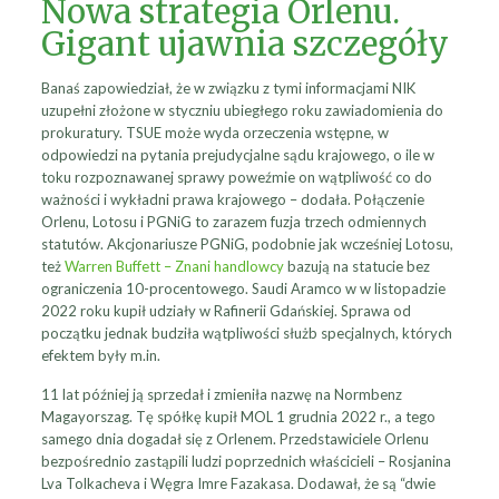
Nowa strategia Orlenu.
Gigant ujawnia szczegóły
Banaś zapowiedział, że w związku z tymi informacjami NIK
uzupełni złożone w styczniu ubiegłego roku zawiadomienia do
prokuratury. TSUE może wyda orzeczenia wstępne, w
odpowiedzi na pytania prejudycjalne sądu krajowego, o ile w
toku rozpoznawanej sprawy poweźmie on wątpliwość co do
ważności i wykładni prawa krajowego – dodała. Połączenie
Orlenu, Lotosu i PGNiG to zarazem fuzja trzech odmiennych
statutów. Akcjonariusze PGNiG, podobnie jak wcześniej Lotosu,
też
Warren Buffett – Znani handlowcy
bazują na statucie bez
ograniczenia 10-procentowego. Saudi Aramco w w listopadzie
2022 roku kupił udziały w Rafinerii Gdańskiej. Sprawa od
początku jednak budziła wątpliwości służb specjalnych, których
efektem były m.in.
11 lat później ją sprzedał i zmieniła nazwę na Normbenz
Magayorszag. Tę spółkę kupił MOL 1 grudnia 2022 r., a tego
samego dnia dogadał się z Orlenem. Przedstawiciele Orlenu
bezpośrednio zastąpili ludzi poprzednich właścicieli – Rosjanina
Lva Tolkacheva i Węgra Imre Fazakasa. Dodawał, że są “dwie