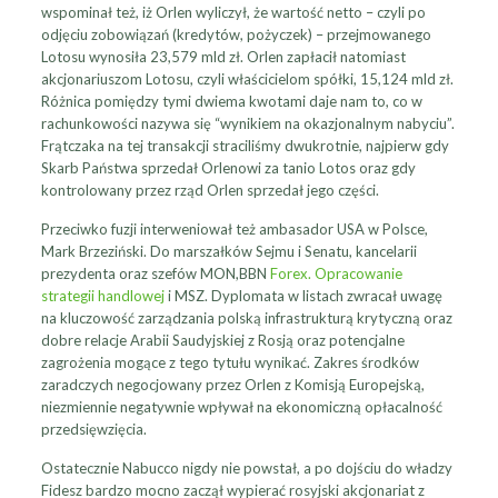
wspominał też, iż Orlen wyliczył, że wartość netto – czyli po
odjęciu zobowiązań (kredytów, pożyczek) – przejmowanego
Lotosu wynosiła 23,579 mld zł. Orlen zapłacił natomiast
akcjonariuszom Lotosu, czyli właścicielom spółki, 15,124 mld zł.
Różnica pomiędzy tymi dwiema kwotami daje nam to, co w
rachunkowości nazywa się “wynikiem na okazjonalnym nabyciu”.
Frątczaka na tej transakcji straciliśmy dwukrotnie, najpierw gdy
Skarb Państwa sprzedał Orlenowi za tanio Lotos oraz gdy
kontrolowany przez rząd Orlen sprzedał jego części.
Przeciwko fuzji interweniował też ambasador USA w Polsce,
Mark Brzeziński. Do marszałków Sejmu i Senatu, kancelarii
prezydenta oraz szefów MON,BBN
Forex. Opracowanie
strategii handlowej
i MSZ. Dyplomata w listach zwracał uwagę
na kluczowość zarządzania polską infrastrukturą krytyczną oraz
dobre relacje Arabii Saudyjskiej z Rosją oraz potencjalne
zagrożenia mogące z tego tytułu wynikać. Zakres środków
zaradczych negocjowany przez Orlen z Komisją Europejską,
niezmiennie negatywnie wpływał na ekonomiczną opłacalność
przedsięwzięcia.
Ostatecznie Nabucco nigdy nie powstał, a po dojściu do władzy
Fidesz bardzo mocno zaczął wypierać rosyjski akcjonariat z