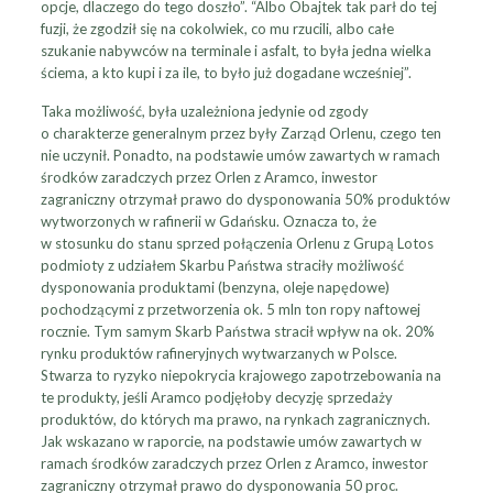
opcje, dlaczego do tego doszło”. “Albo Obajtek tak parł do tej
fuzji, że zgodził się na cokolwiek, co mu rzucili, albo całe
szukanie nabywców na terminale i asfalt, to była jedna wielka
ściema, a kto kupi i za ile, to było już dogadane wcześniej”.
Taka możliwość, była uzależniona jedynie od zgody
o charakterze generalnym przez były Zarząd Orlenu, czego ten
nie uczynił. Ponadto, na podstawie umów zawartych w ramach
środków zaradczych przez Orlen z Aramco, inwestor
zagraniczny otrzymał prawo do dysponowania 50% produktów
wytworzonych w rafinerii w Gdańsku. Oznacza to, że
w stosunku do stanu sprzed połączenia Orlenu z Grupą Lotos
podmioty z udziałem Skarbu Państwa straciły możliwość
dysponowania produktami (benzyna, oleje napędowe)
pochodzącymi z przetworzenia ok. 5 mln ton ropy naftowej
rocznie. Tym samym Skarb Państwa stracił wpływ na ok. 20%
rynku produktów rafineryjnych wytwarzanych w Polsce.
Stwarza to ryzyko niepokrycia krajowego zapotrzebowania na
te produkty, jeśli Aramco podjęłoby decyzję sprzedaży
produktów, do których ma prawo, na rynkach zagranicznych.
Jak wskazano w raporcie, na podstawie umów zawartych w
ramach środków zaradczych przez Orlen z Aramco, inwestor
zagraniczny otrzymał prawo do dysponowania 50 proc.