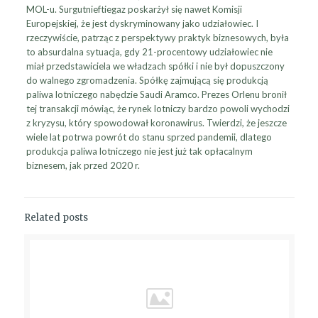
MOL-u. Surgutnieftiegaz poskarżył się nawet Komisji
Europejskiej, że jest dyskryminowany jako udziałowiec. I
rzeczywiście, patrząc z perspektywy praktyk biznesowych, była
to absurdalna sytuacja, gdy 21-procentowy udziałowiec nie
miał przedstawiciela we władzach spółki i nie był dopuszczony
do walnego zgromadzenia. Spółkę zajmującą się produkcją
paliwa lotniczego nabędzie Saudi Aramco. Prezes Orlenu bronił
tej transakcji mówiąc, że rynek lotniczy bardzo powoli wychodzi
z kryzysu, który spowodował koronawirus. Twierdzi, że jeszcze
wiele lat potrwa powrót do stanu sprzed pandemii, dlatego
produkcja paliwa lotniczego nie jest już tak opłacalnym
biznesem, jak przed 2020 r.
Related posts