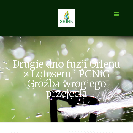
Drugie dno fuzji Orlenu
z Lotosem i PGNiG
Groźba wrogiego
przejęcia