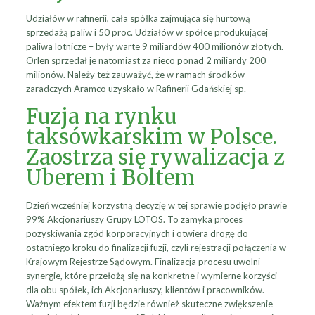
Udziałów w rafinerii, cała spółka zajmująca się hurtową
sprzedażą paliw i 50 proc. Udziałów w spółce produkującej
paliwa lotnicze – były warte 9 miliardów 400 milionów złotych.
Orlen sprzedał je natomiast za nieco ponad 2 miliardy 200
milionów. Należy też zauważyć, że w ramach środków
zaradczych Aramco uzyskało w Rafinerii Gdańskiej sp.
Fuzja na rynku
taksówkarskim w Polsce.
Zaostrza się rywalizacja z
Uberem i Boltem
Dzień wcześniej korzystną decyzję w tej sprawie podjęło prawie
99% Akcjonariuszy Grupy LOTOS. To zamyka proces
pozyskiwania zgód korporacyjnych i otwiera drogę do
ostatniego kroku do finalizacji fuzji, czyli rejestracji połączenia w
Krajowym Rejestrze Sądowym. Finalizacja procesu uwolni
synergie, które przełożą się na konkretne i wymierne korzyści
dla obu spółek, ich Akcjonariuszy, klientów i pracowników.
Ważnym efektem fuzji będzie również skuteczne zwiększenie