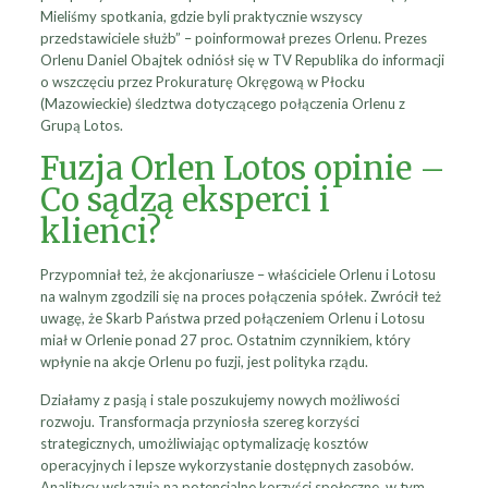
Mieliśmy spotkania, gdzie byli praktycznie wszyscy
przedstawiciele służb” – poinformował prezes Orlenu. Prezes
Orlenu Daniel Obajtek odniósł się w TV Republika do informacji
o wszczęciu przez Prokuraturę Okręgową w Płocku
(Mazowieckie) śledztwa dotyczącego połączenia Orlenu z
Grupą Lotos.
Fuzja Orlen Lotos opinie –
Co sądzą eksperci i
klienci?
Przypomniał też, że akcjonariusze – właściciele Orlenu i Lotosu
na walnym zgodzili się na proces połączenia spółek. Zwrócił też
uwagę, że Skarb Państwa przed połączeniem Orlenu i Lotosu
miał w Orlenie ponad 27 proc. Ostatnim czynnikiem, który
wpłynie na akcje Orlenu po fuzji, jest polityka rządu.
Działamy z pasją i stale poszukujemy nowych możliwości
rozwoju. Transformacja przyniosła szereg korzyści
strategicznych, umożliwiając optymalizację kosztów
operacyjnych i lepsze wykorzystanie dostępnych zasobów.
Analitycy wskazują na potencjalne korzyści społeczne, w tym