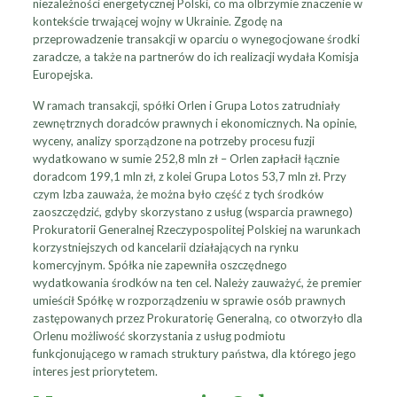
niezależności energetycznej Polski, co ma olbrzymie znaczenie w
kontekście trwającej wojny w Ukrainie. Zgodę na
przeprowadzenie transakcji w oparciu o wynegocjowane środki
zaradcze, a także na partnerów do ich realizacji wydała Komisja
Europejska.
W ramach transakcji, spółki Orlen i Grupa Lotos zatrudniały
zewnętrznych doradców prawnych i ekonomicznych. Na opinie,
wyceny, analizy sporządzone na potrzeby procesu fuzji
wydatkowano w sumie 252,8 mln zł – Orlen zapłacił łącznie
doradcom 199,1 mln zł, z kolei Grupa Lotos 53,7 mln zł. Przy
czym Izba zauważa, że można było część z tych środków
zaoszczędzić, gdyby skorzystano z usług (wsparcia prawnego)
Prokuratorii Generalnej Rzeczypospolitej Polskiej na warunkach
korzystniejszych od kancelarii działających na rynku
komercyjnym. Spółka nie zapewniła oszczędnego
wydatkowania środków na ten cel. Należy zauważyć, że premier
umieścił Spółkę w rozporządzeniu w sprawie osób prawnych
zastępowanych przez Prokuratorię Generalną, co otworzyło dla
Orlenu możliwość skorzystania z usług podmiotu
funkcjonującego w ramach struktury państwa, dla którego jego
interes jest priorytetem.