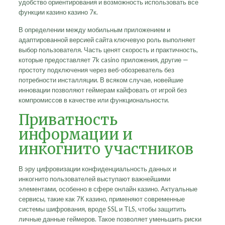
удобство ориентирования и возможность использовать все
функции казино казино 7к.
В определении между мобильным приложением и
адаптированной версией сайта ключевую роль выполняет
выбор пользователя. Часть ценят скорость и практичность,
которые предоставляет 7k casino приложения, другие —
простоту подключения через веб-обозреватель без
потребности инсталляции. В всяком случае, новейшие
инновации позволяют геймерам кайфовать от игрой без
компромиссов в качестве или функциональности.
Приватность
информации и
инкогнито участников
В эру цифровизации конфиденциальность данных и
инкогнито пользователей выступают важнейшими
элементами, особенно в сфере онлайн казино. Актуальные
сервисы, такие как 7К казино, применяют современные
системы шифрования, вроде SSL и TLS, чтобы защитить
личные данные геймеров. Такое позволяет уменьшить риски