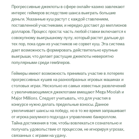
Прогрессивные джекпоты в сфере онлайн-казино завлекают
интерес геймеров вследствие шанса выиграть большие
деньги. Указанные куш растут с каждой ставлением,
поставленной участниками, и нередко достают до миллионов
долларов. Процесс проста: часть любой ставки включается к
совокупному выигрышному пулу, который растет дальше до
тех пор, пока один из участников не сорвет куш. Эта система
дает возможность формировать действительно крупные
выигрыши, что делает растущие джекпоты невероятно
популярными среди гемблеров.
Геймеры имеют возможность принимать участие в лотереях
прогрессивных кушев на разнообразных игровых машинах и
столовых играх. Несколько из самых известных развлечений
с увеличивающимися джекпотами вмещают Mega Moolah и
Major Millions. Следует учитывать, что для участия в
конкурсе нужно делать предельные взносы. Данное
увеличивает шансы на победу, но в то же время запрашивает
от игрока разумного подхода к управлению банкроллом.
Тайна достижения в том, чтобы вовлекаться сознательно и
получать удовольствие от процессом, не игнорируя угрозах,
связанных с играми на удачу.