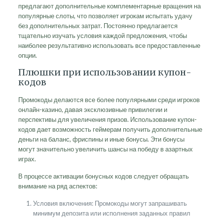
предлагают дополнительные комплементарные вращения на
популярные слоты, что позволяет игрокам испытать удачу
без дополнительных затрат. Постоянно предлагается
тщательно изучать условия каждой предложения, чтобы
наиболее результативно использовать все предоставленные
опции.
Плюшки при использовании купон-
кодов
Промокоды делаются все более популярными среди игроков
онлайн-казино, давая эксклюзивные привилегии и
перспективы для увеличения призов. Использование купон-
кодов дает возможность геймерам получить дополнительные
деньги на баланс, фриспины и иные бонусы. Эти бонусы
могут значительно увеличить шансы на победу в азартных
играх.
В процессе активации бонусных кодов следует обращать
внимание на ряд аспектов:
Условия включения: Промокоды могут запрашивать
минимум депозита или исполнения заданных правил