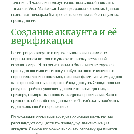
течение 24 часов, используя известные способы оплаты,
такие как Visa, MasterCard или цифровые кошельки. Данное
позволяет геймерам быстро взять свои призы без ненужных
промедлений.
Создание аккаунта и её
верификация
Регистрация аккаунта в виртуальном казино является
первым шагом на тропе к увлекательному вселенной
игорного мира. Этап регистрации в большинстве случаев
прост для понимания: игроку требуется ввести ключевые
персональную информацию, такие как фамилию и имя, адрес
электронной почты и секретный код доступа. Определенные
ресурсы требуют указания дополнительных данных, к
примеру, номера телефона или адреса проживания. Важно
применять обновлённую данные, чтобы избежать проблем с
идентификацией в перспективе.
По окончании окончания аккаунта основная часть казино
рекомендуют осуществить процедуру идентификации
аккаунта. Данное возможно включать отправку дубликатов