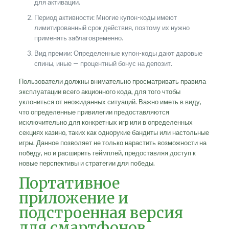
для активации.
Период активности: Многие купон-коды имеют
лимитированный срок действия, поэтому их нужно
применять заблаговременно.
Вид премии: Определенные купон-коды дают даровые
спины, иные — процентный бонус на депозит.
Пользователи должны внимательно просматривать правила
эксплуатации всего акционного кода, для того чтобы
уклониться от неожиданных ситуаций. Важно иметь в виду,
что определенные привилегии предоставляются
исключительно для конкретных игр или в определенных
секциях казино, таких как однорукие бандиты или настольные
игры. Данное позволяет не только нарастить возможности на
победу, но и расширить геймплей, предоставляя доступ к
новые перспективы и стратегии для победы.
Портативное
приложение и
подстроенная версия
для смартфонов.