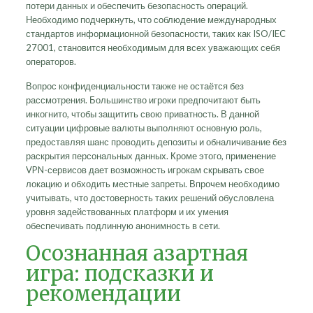
потери данных и обеспечить безопасность операций.
Необходимо подчеркнуть, что соблюдение международных
стандартов информационной безопасности, таких как ISO/IEC
27001, становится необходимым для всех уважающих себя
операторов.
Вопрос конфиденциальности также не остаётся без
рассмотрения. Большинство игроки предпочитают быть
инкогнито, чтобы защитить свою приватность. В данной
ситуации цифровые валюты выполняют основную роль,
предоставляя шанс проводить депозиты и обналичивание без
раскрытия персональных данных. Кроме этого, применение
VPN-сервисов дает возможность игрокам скрывать свое
локацию и обходить местные запреты. Впрочем необходимо
учитывать, что достоверность таких решений обусловлена
уровня задействованных платформ и их умения
обеспечивать подлинную анонимность в сети.
Осознанная азартная
игра: подсказки и
рекомендации