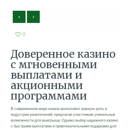
0
Доверенное казино
с мгновенными
выплатами и
акционными
программами
В современном мире казино выполняют важную роль в
индустрии развлечений, предлагая участникам уникальные
возможности для выигрыша. Однако выбор надежного казино
с быстрыми выплатами и привлекательными подарками для