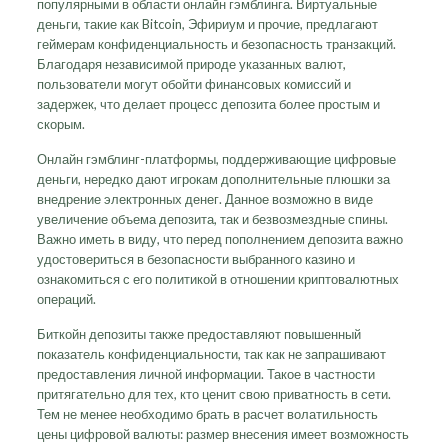
популярными в области онлайн гэмблинга. Виртуальные
деньги, такие как Bitcoin, Эфириум и прочие, предлагают
геймерам конфиденциальность и безопасность транзакций.
Благодаря независимой природе указанных валют,
пользователи могут обойти финансовых комиссий и
задержек, что делает процесс депозита более простым и
скорым.
Онлайн гэмблинг-платформы, поддерживающие цифровые
деньги, нередко дают игрокам дополнительные плюшки за
внедрение электронных денег. Данное возможно в виде
увеличение объема депозита, так и безвозмездные спины.
Важно иметь в виду, что перед пополнением депозита важно
удостовериться в безопасности выбранного казино и
ознакомиться с его политикой в отношении криптовалютных
операций.
Биткойн депозиты также предоставляют повышенный
показатель конфиденциальности, так как не запрашивают
предоставления личной информации. Такое в частности
притягательно для тех, кто ценит свою приватность в сети.
Тем не менее необходимо брать в расчет волатильность
цены цифровой валюты: размер внесения имеет возможность