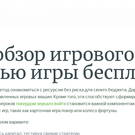
бзор игрового
ью игры беспл
метод ознакомиться с ресурсом без риска для своего бюджета. 
авленных игровых машин. Кроме того, эти способствуют сформир
 игроков
покердом зеркало войти
становится важной компонентом 
гр, таких как карточная игра покер или колесо фортуны.
дном варианте:
ь капитал, тестируя свежие стратегии.