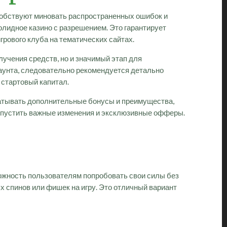
собствуют миновать распространенных ошибок и
олидное казино с разрешением. Это гарантирует
рового клуба на тематических сайтах.
учения средств, но и значимый этап для
аунта, следовательно рекомендуется детально
 стартовый капитал.
батывать дополнительные бонусы и преимущества,
 упустить важные изменения и эксклюзивные офферы.
ожность пользователям попробовать свои силы без
х спинов или фишек на игру. Это отличный вариант