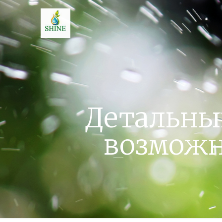
Детальный
возможн