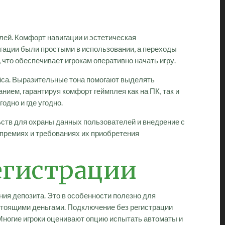
ей. Комфорт навигации и эстетическая
гации были простыми в использовании, а переходы
что обеспечивает игрокам оперативно начать игру.
йса. Выразительные тона помогают выделять
ием, гарантируя комфорт геймплея как на ПК, так и
дно и где угодно.
ств для охраны данных пользователей и внедрение с
премиях и требованиях их приобретения
егистрации
ия депозита. Это в особенности полезно для
астоящими деньгами. Подключение без регистрации
 Многие игроки оценивают опцию испытать автоматы и