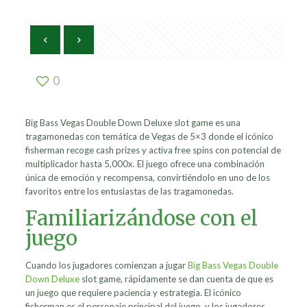
0
Big Bass Vegas Double Down Deluxe slot game es una
tragamonedas con temática de Vegas de 5×3 donde el icónico
fisherman recoge cash prizes y activa free spins con potencial de
multiplicador hasta 5,000x. El juego ofrece una combinación
única de emoción y recompensa, convirtiéndolo en uno de los
favoritos entre los entusiastas de las tragamonedas.
Familiarizándose con el
juego
Cuando los jugadores comienzan a jugar
Big Bass Vegas Double
Down Deluxe
slot game, rápidamente se dan cuenta de que es
un juego que requiere paciencia y estrategia. El icónico
fisherman es el personaje principal del juego, y los jugadores