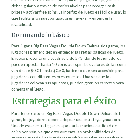
deben guiarlo a través de varios niveles para recoger cash
prizes y activar free spins. La interfaz del juego es fácil de usar, lo
que facilita a los nuevos jugadores navegar y entender la
jugabilidad.
Dominando lo básico
Para jugar a Big Bass Vegas Double Down Deluxe slot game, los
jugadores primero deben entender las reglas básicas del juego.
El juego presenta una cuadrícula de 5×3, donde los jugadores
pueden apostar hasta 10 coins por spin. Los valores de las coins
van desde $0.01 hasta $0.50, haciendo que sea accesible para
jugadores con diferentes presupuestos. Una vez que los
jugadores colocan sus apuestas, pueden girar los carretes para
comenzar el juego.
Estrategias para el éxito
Para tener éxito en Big Bass Vegas Double Down Deluxe slot
game, los jugadores deben adoptar una estrategia ganadora.
Una de estas estrategias es apostar la máxima cantidad de
coins por spin, ya que esto aumenta las probabilidades de