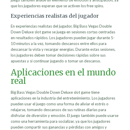
juego también añade un elemento de emoción y anticipación, ya
que los jugadores esperan que se activen los free spins.
Experiencias realistas del jugador
En experiencias realistas del jugador, Big Bass Vegas Double
Down Deluxe slot game se juega en sesiones cortas centradas
en resultados rápidos. Los jugadores pueden jugar durante 5-
10 minutos a la vez, tomando descansos entre ellos para
descansar la vista y recargar energías. Durante estas sesiones,
los jugadores deben tomar decisiones rápidas sobre sus
apuestas y si continuar jugando o tomar un descanso.
Aplicaciones en el mundo
real
Big Bass Vegas Double Down Deluxe slot game tiene
aplicaciones en la industria del entretenimiento. Los jugadores
pueden usar el juego como una forma de aliviar el estrés o
relajarse, tomando descansos de sus rutinas diarias para
disfrutar de diversión y emoción. El juego también puede usarse
como una herramienta para socializar, ya que los jugadores
pueden compartir sus ganancias y pérdidas con amigos y