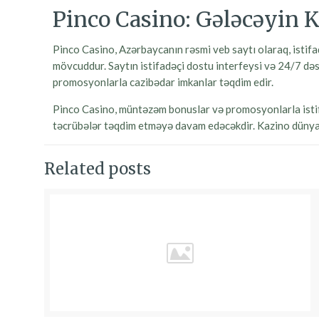
Pinco Casino: Gələcəyin 
Pinco Casino, Azərbaycanın rəsmi veb saytı olaraq, istifa
mövcuddur. Saytın istifadəçi dostu interfeysi və 24/7 dəs
promosyonlarla cazibədar imkanlar təqdim edir.
Pinco Casino, müntəzəm bonuslar və promosyonlarla istifad
təcrübələr təqdim etməyə davam edəcəkdir. Kazino dünyası
Related posts