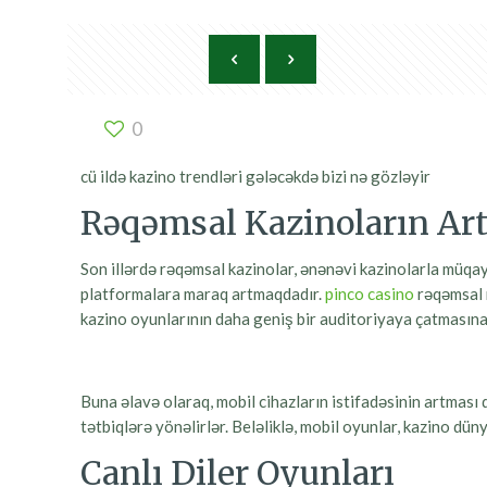
0
cü ildə kazino trendləri gələcəkdə bizi nə gözləyir
Rəqəmsal Kazinoların Art
Son illərdə rəqəmsal kazinolar, ənənəvi kazinolarla müqa
platformalara maraq artmaqdadır.
pinco casino
rəqəmsal m
kazino oyunlarının daha geniş bir auditoriyaya çatmasına
Buna əlavə olaraq, mobil cihazların istifadəsinin artması d
tətbiqlərə yönəlirlər. Beləliklə, mobil oyunlar, kazino dün
Canlı Diler Oyunları