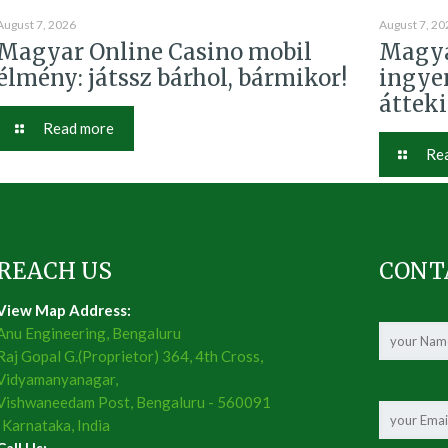
August 7, 2026
August 7, 20
Magyar Online Casino mobil
Magya
élmény: játssz bárhol, bármikor!
ingye
áttek
Read more
Re
REACH US
CONT
View Map Address:
Anu Engineering, Bengaluru
Raj Gopal G.(Proprietor) 364, 4th Cross,
Vidyamanyanagar,
Vishwaneedam Post, Bengaluru - 560091
, Karnataka, India