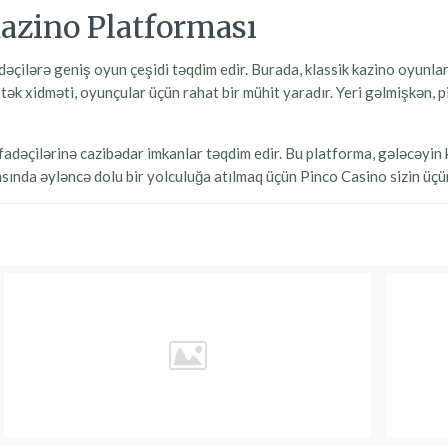
Kazino Platforması
dəçilərə geniş oyun çeşidi təqdim edir. Burada, klassik kazino oyunlar
tək xidməti, oyunçular üçün rahat bir mühit yaradır. Yeri gəlmişkən, 
əçilərinə cazibədar imkanlar təqdim edir. Bu platforma, gələcəyin ka
nda əyləncə dolu bir yolculuğa atılmaq üçün Pinco Casino sizin üçün