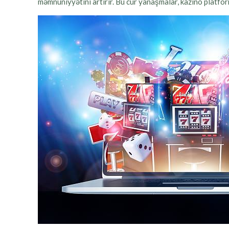
məmnuniyyətini artırır. Bu cür yanaşmalar, kazino platfo