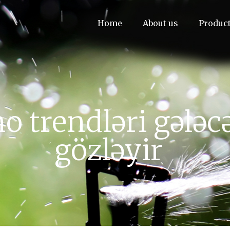
Home
About us
Produc
no trendləri gələc
gözləyir