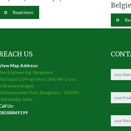
Belgi
Read more
Re
REACH US
CONT
View Map Address:
Anu Engineering, Bengaluru
Raj Gopal G.(Proprietor) 364, 4th Cross,
Vidyamanyanagar,
Vishwaneedam Post, Bengaluru - 560091
, Karnataka, India
Call Us:
08588849199