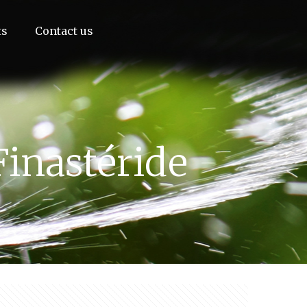
ts
Contact us
Finastéride