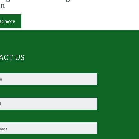
en
ad more
ACT US