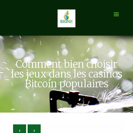
Comment bien choisir
les jeux dans les casinos
Bitcoin populaires