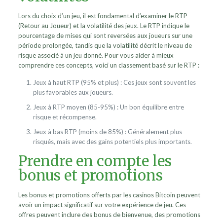
Lors du choix d’un jeu, il est fondamental d’examiner le RTP
(Retour au Joueur) et la volatilité des jeux. Le RTP indique le
pourcentage de mises qui sont reversées aux joueurs sur une
période prolongée, tandis que la volatilité décrit le niveau de
risque associé à un jeu donné. Pour vous aider à mieux
comprendre ces concepts, voici un classement basé sur le RTP :
Jeux à haut RTP (95% et plus) : Ces jeux sont souvent les
plus favorables aux joueurs.
Jeux à RTP moyen (85-95%) : Un bon équilibre entre
risque et récompense.
Jeux à bas RTP (moins de 85%) : Généralement plus
risqués, mais avec des gains potentiels plus importants.
Prendre en compte les
bonus et promotions
Les bonus et promotions offerts par les casinos Bitcoin peuvent
avoir un impact significatif sur votre expérience de jeu. Ces
offres peuvent inclure des bonus de bienvenue, des promotions