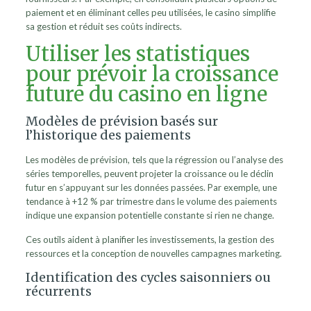
paiement et en éliminant celles peu utilisées, le casino simplifie
sa gestion et réduit ses coûts indirects.
Utiliser les statistiques
pour prévoir la croissance
future du casino en ligne
Modèles de prévision basés sur
l’historique des paiements
Les modèles de prévision, tels que la régression ou l’analyse des
séries temporelles, peuvent projeter la croissance ou le déclin
futur en s’appuyant sur les données passées. Par exemple, une
tendance à +12 % par trimestre dans le volume des paiements
indique une expansion potentielle constante si rien ne change.
Ces outils aident à planifier les investissements, la gestion des
ressources et la conception de nouvelles campagnes marketing.
Identification des cycles saisonniers ou
récurrents