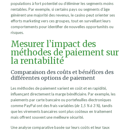
populations à fort potentiel ou d’éliminer les segments moins
rentables. Par exemple, si certains pays ou segments d’âge
génèrent une majorité des revenus, le casino peut orienter ses
efforts marketing vers ces groupes, tout en surveillant leurs
comportements pour identifier de nouvelles opportunités ou
risques.
Mesurer l’impact des
méthodes de paiement sur
la rentabilité
Comparaison des coûts et bénéfices des
différentes options de paiement
Les méthodes de paiement varient en coût et en rapidité,
influençant directement la marge bénéficiaire. Par exemple, les
paiements par carte bancaire ou portefeuilles électroniques
comme PayPal ont des frais variables (
de 1,5 % à 3 %
), tandis
que les virements bancaires sont plus coûteux en traitement
mais offrent souvent une meilleure sécurité.
Une analyse comparative basée sur leurs coûts et leur taux