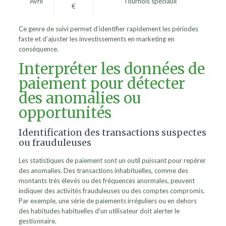
Avril
Tournois spéciaux
€
Ce genre de suivi permet d’identifier rapidement les périodes
faste et d’ajuster les investissements en marketing en
conséquence.
Interpréter les données de
paiement pour détecter
des anomalies ou
opportunités
Identification des transactions suspectes
ou frauduleuses
Les statistiques de paiement sont un outil puissant pour repérer
des anomalies. Des transactions inhabituelles, comme des
montants très élevés ou des fréquences anormales, peuvent
indiquer des activités frauduleuses ou des comptes compromis.
Par exemple, une série de paiements irréguliers ou en dehors
des habitudes habituelles d’un utilisateur doit alerter le
gestionnaire.