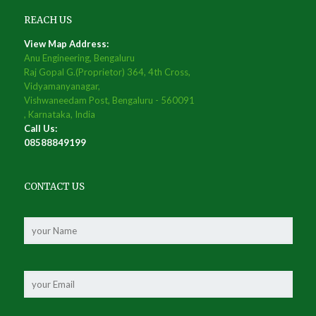
REACH US
View Map Address:
Anu Engineering, Bengaluru
Raj Gopal G.(Proprietor) 364, 4th Cross,
Vidyamanyanagar,
Vishwaneedam Post, Bengaluru - 560091
, Karnataka, India
Call Us:
08588849199
CONTACT US