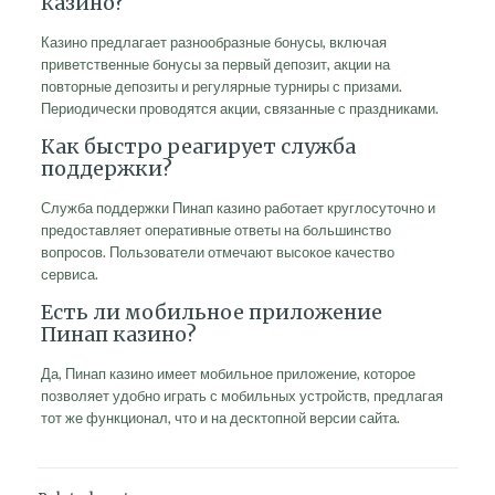
казино?
Казино предлагает разнообразные бонусы, включая
приветственные бонусы за первый депозит, акции на
повторные депозиты и регулярные турниры с призами.
Периодически проводятся акции, связанные с праздниками.
Как быстро реагирует служба
поддержки?
Служба поддержки Пинап казино работает круглосуточно и
предоставляет оперативные ответы на большинство
вопросов. Пользователи отмечают высокое качество
сервиса.
Есть ли мобильное приложение
Пинап казино?
Да, Пинап казино имеет мобильное приложение, которое
позволяет удобно играть с мобильных устройств, предлагая
тот же функционал, что и на десктопной версии сайта.