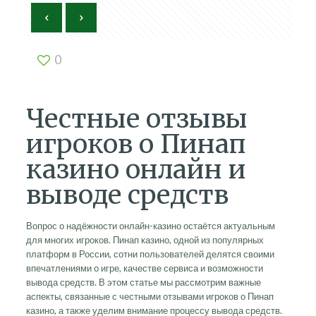
0
Честные отзывы
игроков о Пинап
казино онлайн и
выводе средств
Вопрос о надёжности онлайн-казино остаётся актуальным
для многих игроков. Пинап казино, одной из популярных
платформ в России, сотни пользователей делятся своими
впечатлениями о игре, качестве сервиса и возможности
вывода средств. В этом статье мы рассмотрим важные
аспекты, связанные с честными отзывами игроков о Пинап
казино, а также уделим внимание процессу вывода средств.