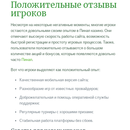
Положительные отзывы
игроков
Несмотря на некоторые негативные моменты, многие игроки
остаются довольными своим опытом в Пинап казино. Они
отмечают высокую скорость работы сайта, возможность
быстрой регистрации и простоту игровых процессов. Также,
пользователи положительно отзываются о большом
количестве акций и бонусов, которые появляются довольно
часто
Пинап
.
Вот что игроки выделяют как положительный опыт:
Качественная мобильная версия сайта;
Разнообразие игр от известных провайдеров;
Доброжелательная и помощь оперативной службы
поддержки;
Регулярные турниры с хорошими призами;
Стабильная работа платформы без сбоев.