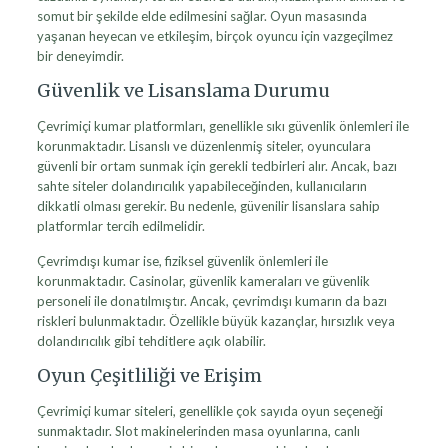
somut bir şekilde elde edilmesini sağlar. Oyun masasında
yaşanan heyecan ve etkileşim, birçok oyuncu için vazgeçilmez
bir deneyimdir.
Güvenlik ve Lisanslama Durumu
Çevrimiçi kumar platformları, genellikle sıkı güvenlik önlemleri ile
korunmaktadır. Lisanslı ve düzenlenmiş siteler, oyunculara
güvenli bir ortam sunmak için gerekli tedbirleri alır. Ancak, bazı
sahte siteler dolandırıcılık yapabileceğinden, kullanıcıların
dikkatli olması gerekir. Bu nedenle, güvenilir lisanslara sahip
platformlar tercih edilmelidir.
Çevrimdışı kumar ise, fiziksel güvenlik önlemleri ile
korunmaktadır. Casinolar, güvenlik kameraları ve güvenlik
personeli ile donatılmıştır. Ancak, çevrimdışı kumarın da bazı
riskleri bulunmaktadır. Özellikle büyük kazançlar, hırsızlık veya
dolandırıcılık gibi tehditlere açık olabilir.
Oyun Çeşitliliği ve Erişim
Çevrimiçi kumar siteleri, genellikle çok sayıda oyun seçeneği
sunmaktadır. Slot makinelerinden masa oyunlarına, canlı