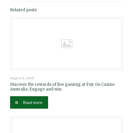
Related posts
August 6, 2026
Discover the rewards of live gaming at Fair Go Casino
Australia: Engage and win
Read more