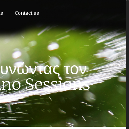
ts
Contact us
ευνώντας τον
ino Sessions