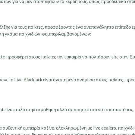
μάτων για να μεγιστοποιήσουν τα κέρδη τους, όπως προοδευτικά στοι
ο έλξης για τους παίκτες, προσφέροντας ένα ανεπανάληπτο επίπεδο
γάλη γκάμα παιχνιδιών, συμπεριλαμβανομένων:
lette προσφέρει στους παίκτες την ευκαιρία να ποντάρουν είτε στην 
νων, το Live Blackjack είναι αγαπημένο ανάμεσα στους παίκτες, πρ
at είναι απλό στην εκμάθηση αλλά απαιτητικό στο να το κατακτήσεις,
α αυθεντική εμπειρία καζίνο, ολοκληρωμένη με live dealers, παιχνίδ
 άλλους παίκτες, δημιουργώντας μια αίσθηση κοινότητας και camarad