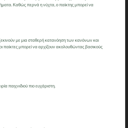
χήματα. Καθώς περνά η νύχτα, ο παίκτης μπορεί να
ά ξεκινούν με μια σταθερή κατανόηση των κανόνων και
 οι παίκτες μπορεί να αρχίζουν ακολουθώντας βασικούς
ρία παιχνιδιού πιο ευχάριστη.