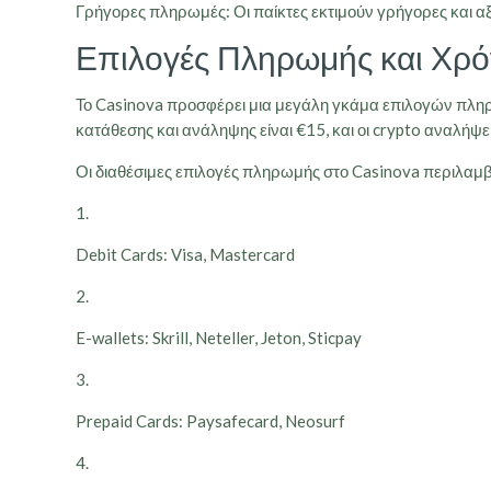
Γρήγορες πληρωμές: Οι παίκτες εκτιμούν γρήγορες και αξ
Επιλογές Πληρωμής και Χρό
Το Casinova προσφέρει μια μεγάλη γκάμα επιλογών πληρωμ
κατάθεσης και ανάληψης είναι €15, και οι crypto αναλήψε
Οι διαθέσιμες επιλογές πληρωμής στο Casinova περιλαμ
1.
Debit Cards: Visa, Mastercard
2.
E-wallets: Skrill, Neteller, Jeton, Sticpay
3.
Prepaid Cards: Paysafecard, Neosurf
4.