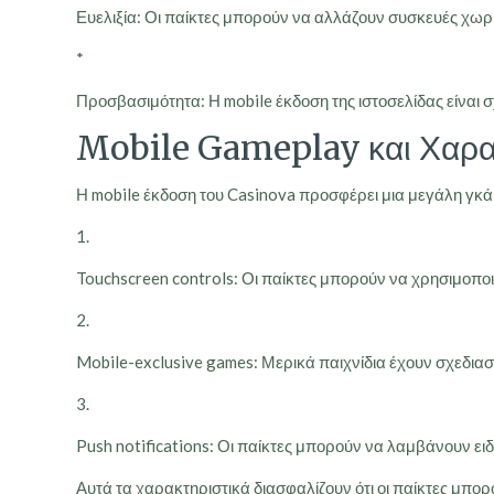
Ευελιξία: Οι παίκτες μπορούν να αλλάζουν συσκευές χωρ
*
Προσβασιμότητα: Η mobile έκδοση της ιστοσελίδας είναι
Mobile Gameplay και Χαρα
Η mobile έκδοση του Casinova προσφέρει μια μεγάλη γκ
1.
Touchscreen controls: Οι παίκτες μπορούν να χρησιμοποιο
2.
Mobile-exclusive games: Μερικά παιχνίδια έχουν σχεδιαστ
3.
Push notifications: Οι παίκτες μπορούν να λαμβάνουν ει
Αυτά τα χαρακτηριστικά διασφαλίζουν ότι οι παίκτες μπο