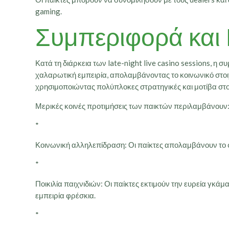
gaming.
Συμπεριφορά και 
Κατά τη διάρκεια των late-night live casino sessions, η
χαλαρωτική εμπειρία, απολαμβάνοντας το κοινωνικό στοιχ
χρησιμοποιώντας πολύπλοκες στρατηγικές και μοτίβα στοι
Μερικές κοινές προτιμήσεις των παικτών περιλαμβάνουν
*
Κοινωνική αλληλεπίδραση: Οι παίκτες απολαμβάνουν το ch
*
Ποικιλία παιχνιδιών: Οι παίκτες εκτιμούν την ευρεία γκά
εμπειρία φρέσκια.
*