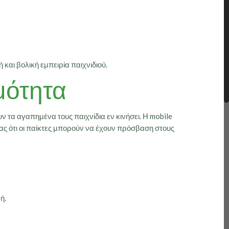
και βολική εμπειρία παιχνιδιού.
μότητα
 τα αγαπημένα τους παιχνίδια εν κινήσει. Η mobile
τας ότι οι παίκτες μπορούν να έχουν πρόσβαση στους
ή.