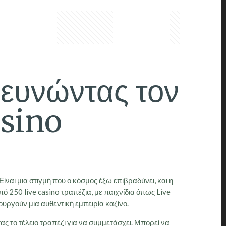
ρευνώντας τον
asino
Είναι μια στιγμή που ο κόσμος έξω επιβραδύνει, και η
ό 250 live casino τραπέζια, με παιχνίδια όπως Live
ιουργούν μια αυθεντική εμπειρία καζίνο.
ας το τέλειο τραπέζι για να συμμετάσχει. Μπορεί να