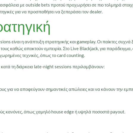
με ασφάλεια με outside bets προτού προχωρήσει σε πιο τολμηρά στοι
ηγικές για να προσπαθήσει να ξεπεράσει τον dealer.
ρατηγική
essions είναι η ανάπτυξη στρατηγικής και gameplay. Οι παίκτες συχν
ους καθώς αποκτούν εμπειρία. Στο Live Blackjack, για παράδειγμα,
ωρημένες τεχνικές, όπως το card counting.
 κατά τη διάρκεια late-night sessions περιλαμβάνουν:
ους για να αποφεύγουν σημαντικές απώλειες και να κάνουν την εμπει
ϊκούς κανόνες, όπως χαμηλό house edge ή υψηλά ποσοστά payout.