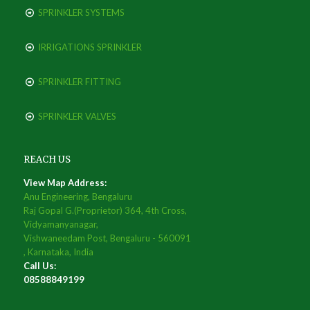
SPRINKLER SYSTEMS
IRRIGATIONS SPRINKLER
SPRINKLER FITTING
SPRINKLER VALVES
REACH US
View Map Address:
Anu Engineering, Bengaluru
Raj Gopal G.(Proprietor) 364, 4th Cross,
Vidyamanyanagar,
Vishwaneedam Post, Bengaluru - 560091
, Karnataka, India
Call Us:
08588849199