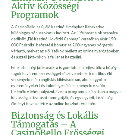
Aktív Közösségi
Programok
A CasinoBello az új élő kaszinó élményhez illeszkedve
különleges bónuszokat is indított. Az új felhasználók számára
dedikált „Élő Kaszinó Üdvözlő Csomag” keretében akár 150
000 Ft értékű befizetési bónusz és 200 ingyenes pörgetés
várható, melyet az élő játékok mellett az online nyerőgépeken
és asztali játékokon is fel lehet használni.
Emellett a régi játékosokra is gondoltak a fejlesztők: a hűséges
tagok havi rendszerességgel részt vehetnek tematikus élő
versenyeken és ranglistás kihívásokban, ahol nagyobb
nyereményekért és különleges élő eseményekre szóló
belépőkre lehet pályázni. Ezek a programok célzottan a magyar
közösség aktivitását támogatják, és egy egyedi, közösségi
élményt hoznak létre az online kaszinó területén.
Biztonság és Lokális
Támogatás – A
CasinoBello Erősségei