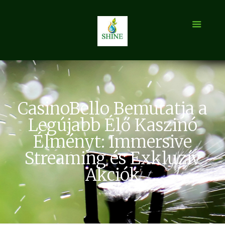
CasinoBello Bemutatja a
Legújabb Élő Kaszinó
Élményt: Immersive
Streaming és Exkluzív
Akciók