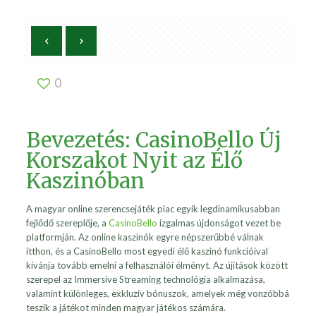
0
Bevezetés: CasinoBello Új
Korszakot Nyit az Élő
Kaszinóban
A magyar online szerencsejáték piac egyik legdinamikusabban
fejlődő szereplője, a
CasinoBello
izgalmas újdonságot vezet be
platformján. Az online kaszinók egyre népszerűbbé válnak
itthon, és a CasinoBello most egyedi élő kaszinó funkcióival
kívánja tovább emelni a felhasználói élményt. Az újítások között
szerepel az Immersive Streaming technológia alkalmazása,
valamint különleges, exkluzív bónuszok, amelyek még vonzóbbá
teszik a játékot minden magyar játékos számára.