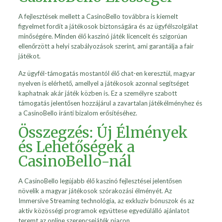
A fejlesztések mellett a CasinoBello továbbra is kiemelt
figyelmet fordít a játékosok biztonságára és az ügyfélszolgálat
minőségére. Minden élő kaszinó játék licencelt és szigorúan
ellenőrzött a helyi szabályozások szerint, ami garantálja a fair
játékot.
Az ügyfél-támogatás mostantól élő chat-en keresztül, magyar
nyelven is elérhető, amellyel a játékosok azonnal segítséget
kaphatnak akár játék közben is. Ez a személyre szabott
támogatás jelentősen hozzájárul a zavartalan játékélményhez és
a CasinoBello iránti bizalom erősítéséhez.
Összegzés: Új Élmények
és Lehetőségek a
CasinoBello-nál
A CasinoBello legújabb élő kaszinó fejlesztései jelentősen
növelik a magyar játékosok szórakozási élményét. Az
Immersive Streaming technológia, az exkluzív bónuszok és az
aktív közösségi programok együttese egyedülálló ajánlatot
teremt az online szerencsejáték piacon.