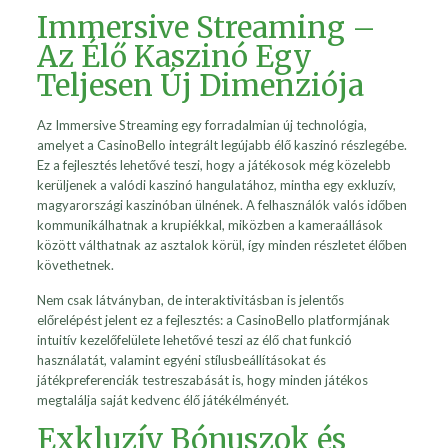
Immersive Streaming –
Az Élő Kaszinó Egy
Teljesen Új Dimenziója
Az Immersive Streaming egy forradalmian új technológia,
amelyet a CasinoBello integrált legújabb élő kaszinó részlegébe.
Ez a fejlesztés lehetővé teszi, hogy a játékosok még közelebb
kerüljenek a valódi kaszinó hangulatához, mintha egy exkluzív,
magyarországi kaszinóban ülnének. A felhasználók valós időben
kommunikálhatnak a krupiékkal, miközben a kameraállások
között válthatnak az asztalok körül, így minden részletet élőben
követhetnek.
Nem csak látványban, de interaktivitásban is jelentős
előrelépést jelent ez a fejlesztés: a CasinoBello platformjának
intuitív kezelőfelülete lehetővé teszi az élő chat funkció
használatát, valamint egyéni stílusbeállításokat és
játékpreferenciák testreszabását is, hogy minden játékos
megtalálja saját kedvenc élő játékélményét.
Exkluzív Bónuszok és