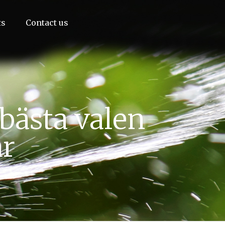
ts
Contact us
bästa valen
ar