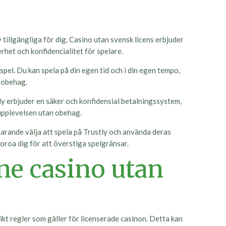
v tillgängliga för dig. Casino utan svensk licens erbjuder
rhet och konfidencialitet för spelare.
spel. Du kan spela på din egen tid och i din egen tempo,
n obehag.
ly erbjuder en säker och konfidensial betalningssystem,
elupplevelsen utan obehag.
rtfarande välja att spela på Trustly och använda deras
 oroa dig för att överstiga spelgränsar.
ine casino utan
rikt regler som gäller för licenserade casinon. Detta kan