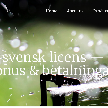
Home
About us
Produc
 svensk licens — 
onus & betalning