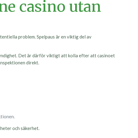
ine casino utan
tentiella problem. Spelpaus är en viktig del av
dighet. Det är därför viktigt att kolla efter att casinoet
inspektionen direkt.
ktionen.
gheter och säkerhet.