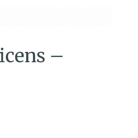
icens –