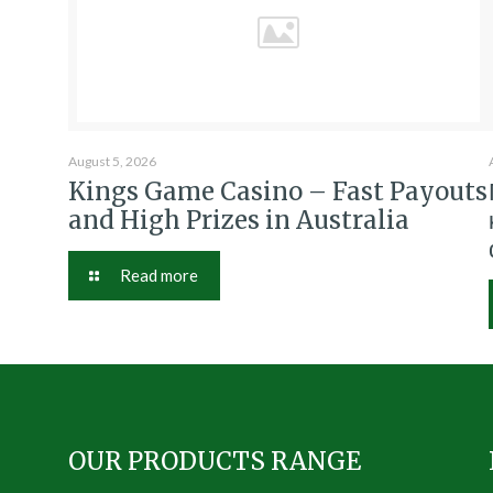
August 5, 2026
Kings Game Casino – Fast Payouts
and High Prizes in Australia
Read more
OUR PRODUCTS RANGE