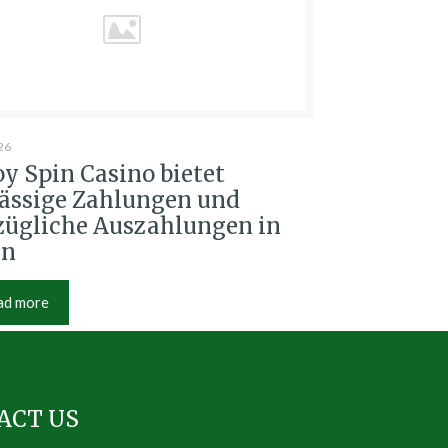
26
y Spin Casino bietet
lässige Zahlungen und
zügliche Auszahlungen in
en
ad more
ACT US